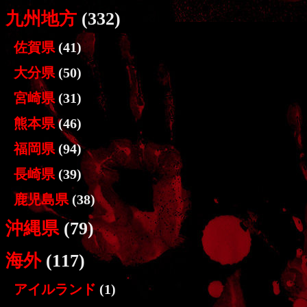
九州地方
(332)
佐賀県
(41)
大分県
(50)
宮崎県
(31)
熊本県
(46)
福岡県
(94)
長崎県
(39)
鹿児島県
(38)
沖縄県
(79)
海外
(117)
アイルランド
(1)