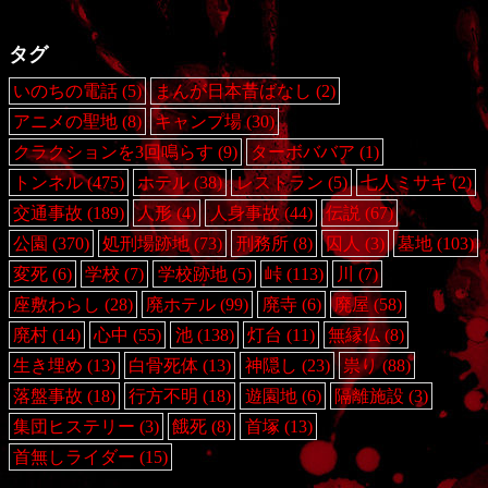
タグ
いのちの電話
(5)
まんが日本昔ばなし
(2)
アニメの聖地
(8)
キャンプ場
(30)
クラクションを3回鳴らす
(9)
ターボババア
(1)
トンネル
(475)
ホテル
(38)
レストラン
(5)
七人ミサキ
(2)
交通事故
(189)
人形
(4)
人身事故
(44)
伝説
(67)
公園
(370)
処刑場跡地
(73)
刑務所
(8)
囚人
(3)
墓地
(103)
変死
(6)
学校
(7)
学校跡地
(5)
峠
(113)
川
(7)
座敷わらし
(28)
廃ホテル
(99)
廃寺
(6)
廃屋
(58)
廃村
(14)
心中
(55)
池
(138)
灯台
(11)
無縁仏
(8)
生き埋め
(13)
白骨死体
(13)
神隠し
(23)
祟り
(88)
落盤事故
(18)
行方不明
(18)
遊園地
(6)
隔離施設
(3)
集団ヒステリー
(3)
餓死
(8)
首塚
(13)
首無しライダー
(15)