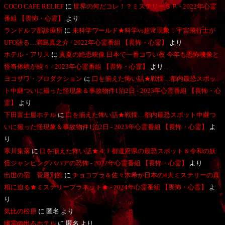
COCO CAFE RELIEF
に
世界の何だコレ！？ミステリーＳＰ - 2022年心霊
番組 【畏怖・心霊】
より
ランドルフ郡診療所
に
未科学ワールド★科学vs超常現象！宇宙飛行士が
UFO語る…満島真之介 - 2022年心霊番組 【畏怖・心霊】
より
ホテル・アリス
に
真夏の絶恐映像 日本で一番コワい夜 今年も恐怖映像と
怪奇体験が続々 - 2023年心霊番組 【畏怖・心霊】
より
ヨコザワ・プロダクション
に
口を揃えた怖い話★戦慄…都内最恐スポッ
ト中継ついに撮った怪現象＆事故物件1泊2日 - 2023年心霊番組 【畏怖・心
霊】
より
下田富士屋ホテル
に
口を揃えた怖い話★戦慄…都内最恐スポット中継つ
いに撮った怪現象＆事故物件1泊2日 - 2023年心霊番組 【畏怖・心霊】
よ
り
寒川集落
に
口を揃えた怖い話★４７都道府県の最恐スポット＆令和の妖
怪ジャンピングババアの恐怖 - 2022年心霊番組 【畏怖・心霊】
より
出世の宿 菅原別館
に
チョコプラ＆佐々木希が日本の4大ミステリーの真
相に迫る★ミステリープラネット★ - 2024年心霊番組 【畏怖・心霊】
よ
り
気比の松原
に
匿名
より
幽霊の出るホテル
に
匿名
より