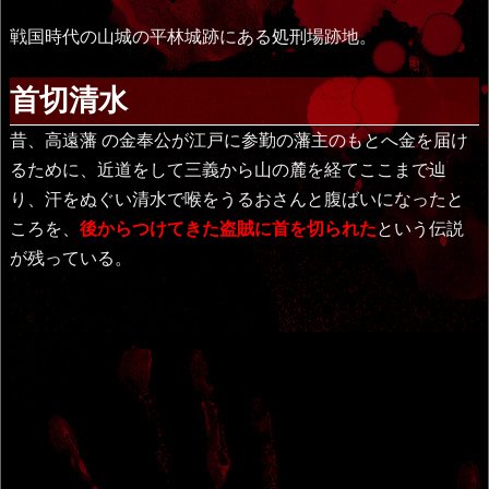
戦国時代の山城の平林城跡にある処刑場跡地。
首切清水
昔、高遠藩 の金奉公が江戸に参勤の藩主のもとへ金を届け
るために、近道をして三義から山の麓を経てここまで辿
り、汗をぬぐい清水で喉をうるおさんと腹ばいになったと
ころを、
後からつけてきた盗賊に首を切られた
という伝説
が残っている。