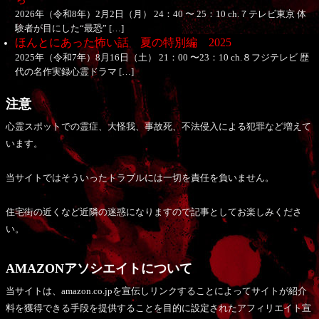
2026年（令和8年）2月2日（月） 24：40 〜 25：10 ch.７テレビ東京 体
験者が目にした“最恐” […]
ほんとにあった怖い話 夏の特別編 2025
2025年（令和7年）8月16日（土） 21：00 〜23：10 ch.８フジテレビ 歴
代の名作実録心霊ドラマ […]
注意
心霊スポットでの霊症、大怪我、事故死、不法侵入による犯罪など増えて
います。
当サイトではそういったトラブルには一切を責任を負いません。
住宅街の近くなど近隣の迷惑になりますので記事としてお楽しみくださ
い。
AMAZONアソシエイトについて
当サイトは、amazon.co.jpを宣伝しリンクすることによってサイトが紹介
料を獲得できる手段を提供することを目的に設定されたアフィリエイト宣