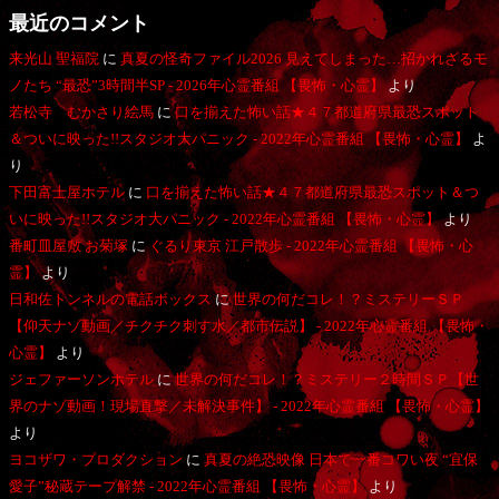
最近のコメント
来光山 聖福院
に
真夏の怪奇ファイル2026 見えてしまった…招かれざるモ
ノたち “最恐”3時間半SP - 2026年心霊番組 【畏怖・心霊】
より
若松寺 むかさり絵馬
に
口を揃えた怖い話★４７都道府県最恐スポット
＆ついに映った!!スタジオ大パニック - 2022年心霊番組 【畏怖・心霊】
よ
り
下田富士屋ホテル
に
口を揃えた怖い話★４７都道府県最恐スポット＆つ
いに映った!!スタジオ大パニック - 2022年心霊番組 【畏怖・心霊】
より
番町皿屋敷 お菊塚
に
ぐるり東京 江戸散歩 - 2022年心霊番組 【畏怖・心
霊】
より
日和佐トンネルの電話ボックス
に
世界の何だコレ！？ミステリーＳＰ
【仰天ナゾ動画／チクチク刺す水／都市伝説】 - 2022年心霊番組 【畏怖・
心霊】
より
ジェファーソンホテル
に
世界の何だコレ！？ミステリー２時間ＳＰ【世
界のナゾ動画！現場直撃／未解決事件】 - 2022年心霊番組 【畏怖・心霊】
より
ヨコザワ・プロダクション
に
真夏の絶恐映像 日本で一番コワい夜 “宜保
愛子”秘蔵テープ解禁 - 2022年心霊番組 【畏怖・心霊】
より