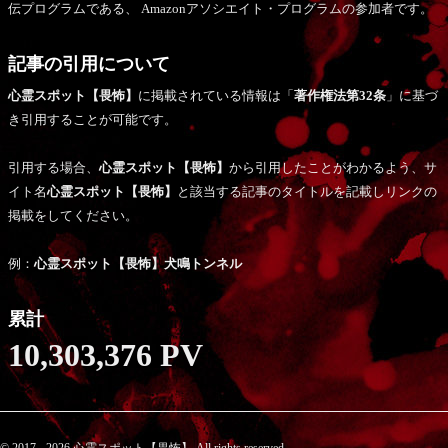
伝プログラムである、 Amazonアソシエイト・プログラムの参加者です。
記事の引用について
心霊スポット【畏怖】
に掲載されている情報は「
著作権法第32条
」に基づ
き引用することが可能です。
引用する場合、
心霊スポット【畏怖】
から引用したことがわかるよう、サ
イト名
心霊スポット【畏怖】
と該当する記事のタイトルを記載しリンクの
掲載をしてください。
例：
心霊スポット【畏怖】犬鳴トンネル
累計
10,303,376 PV