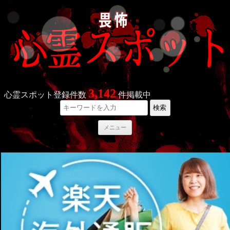
3,142
心霊スポット登録件数
件掲載中
検索
コ
メニュー
ン
テ
ン
ツ
へ
ス
キ
ッ
プ