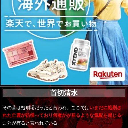
首切清水
その昔は処刑場だったと言われ、ここでは
いまだに処刑さ
れた亡霊が彷徨っており何者かが居るような気配を感じる
ことが有ると言われている。