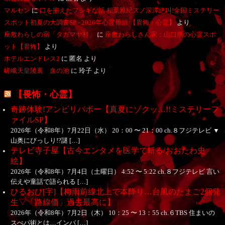
マルセン
に
口を揃えたフシギな話 相葉雅紀スノ深澤絶叫!全国ミステリー
スポット初夏の大調査SP - 2026年心霊番組 【畏怖・心霊】
より
座敷わらしの宿「タガマヤ村」
に
座敷わらしさん家：山口県の心霊スポ
ット【畏怖】
より
ホテルエンドレス2
に
匿名
より
嵯峨天皇陵裏 血の池
に
玲子
より
【畏怖・心霊】
奇跡体験!アンビリバボー【真夏にゾクッ…!!ミステリーフ
ァイルSP】
2026年（令和8年）7月22日（水） 20：00 〜 21：00 ch.８フジテレビ ▼
山奥にびっしり!?謎 […]
テレビ寺子屋【古今エンタメを医学で斬る/おおたわ史
絵】
2026年（令和8年）7月4日（土曜日） 4:52 〜 5:22 ch.８フジテレビ 言い
伝えや童話で語られる […]
ひるおび[字]【梅雨前線北上で本降り…台風のたまご2個発
生▽「路線価」過去最高に】
2026年（令和8年）7月2日（木） 10：25 〜 13：55 ch.６TBS 住まいの
スぺパ術とは…インバ […]