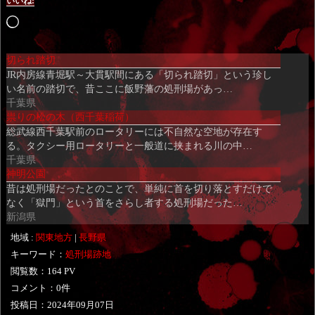
いいね:
読
み
切られ踏切
込
JR内房線青堀駅～大貫駅間にある「切られ踏切」という珍し
み
い名前の踏切で、昔ここに飯野藩の処刑場があっ…
中…
千葉県
祟りの松の木（西千葉稲荷）
総武線西千葉駅前のロータリーには不自然な空地が存在す
る。タクシー用ロータリーと一般道に挟まれる川の中…
千葉県
神明公園
昔は処刑場だったとのことで、単純に首を切り落とすだけで
なく「獄門」という首をさらし者する処刑場だった…
新潟県
地域 :
関東地方
|
長野県
キーワード：
処刑場跡地
閲覧数：164 PV
コメント：0件
投稿日：
2024年09月07日