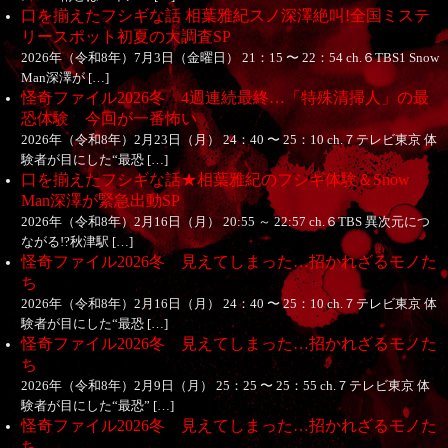
口を揃えたフシギな話 相葉雅紀スノ深澤絶叫!全国ミステ
リースポット初夏の大調査SP
2026年（令和8年）7月3日（金曜日） 21：15 〜 22：54 ch.６TBS1 Snow
Man深澤が […]
怪奇ファイル2026冬 4週連続最終…「特殊清掃人」の最
恐体験 今回が一番怖い
2026年（令和8年）2月23日（月） 24：40 〜 25：10 ch.７テレビ東京 体
験者が目にした“最恐 […]
口を揃えたフシギな話★相葉雅紀のフシギ体験＆Snow
Man深澤が緊急出動SP
2026年（令和8年）2月16日（月） 20:55 ～ 22:57 ch.６TBS 異次元につ
ながる!?秋津駅 […]
怪奇ファイル2026冬 見えてしまった…招かれざるモノた
ち
2026年（令和8年）2月16日（月） 24：40 〜 25：10 ch.７テレビ東京 体
験者が目にした“最恐 […]
怪奇ファイル2026冬 見えてしまった…招かれざるモノた
ち
2026年（令和8年）2月9日（月） 25：25 〜 25：55 ch.７テレビ東京 体
験者が目にした“最恐” […]
怪奇ファイル2026冬 見えてしまった…招かれざるモノた
ち