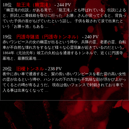
18位
龍王滝（幽霊滝）
- 244 PV
「幽霊滝の伝説」がある滝で、「龍王滝」とも呼ばれている。伝説による
と、肝試しに賽銭箱を取りに行った「お勝」さんが戻ってくると、背負っ
ていた子供の首がもげていたという話し。 子供を殺されて涙で出来たと
いう「お勝ヶ池」もある …
19位
円護寺隧道（円護寺トンネル）
- 240 PV
赤いワンピースの女の幽霊が出るという噂や、兵隊の霊、老婆の霊、自転
車が不自然な壊れ方をするなど様々な心霊現象が起きているのだという。
1864年（元治元年）竣工の久松山を通過するトンネルで、近くに円護寺
墓地と、最勝院墓地 …
20位
旧榎トンネル
- 238 PV
夜中に赤い車で通過すると、髪の長い赤いワンピースを着た背の高い女性
の霊が出るという噂や、ハンドルの下の方から不気味な顔が浮かび上がっ
てくるとの噂が有るようだ。 現在は低いフェンスで封鎖されており車で
入る事は出来なくなって …