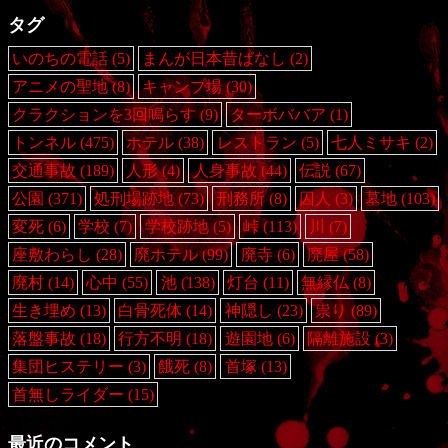
タグ
いのちの電話
(5)
まんが日本昔ばなし
(2)
アニメの聖地
(8)
キャンプ場
(30)
クラクションを3回鳴らす
(9)
ターボババア
(1)
トンネル
(475)
ホテル
(38)
レストラン
(5)
七人ミサキ
(2)
交通事故
(189)
人形
(4)
人身事故
(44)
伝説
(67)
公園
(371)
処刑場跡地
(73)
刑務所
(8)
囚人
(3)
墓地
(103)
変死
(6)
学校
(7)
学校跡地
(5)
峠
(113)
川
(7)
座敷わらし
(28)
廃ホテル
(99)
廃寺
(6)
廃屋
(58)
廃村
(14)
心中
(55)
池
(138)
灯台
(11)
無縁仏
(8)
生き埋め
(13)
白骨死体
(14)
神隠し
(23)
祟り
(89)
落盤事故
(18)
行方不明
(18)
遊園地
(6)
隔離施設
(3)
集団ヒステリー
(3)
餓死
(8)
首塚
(13)
首無しライダー
(15)
最近のコメント