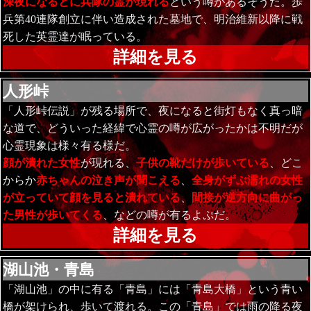
深夜になるとに兵隊の霊が現れる
という噂があるそうだ。歩
兵第40連隊創立に伴い造成された墓地で、明治維新以降に戦
死した英霊達が眠っている。
詳細を見る
人形峠
「人形峠伝説」が残る場所で、夜になると街灯もなく真っ暗
な道で、どういった経緯で心霊の噂が広がったかは不明だが
心霊現象は様々有る様だ。
顔が潰れた女性
が現れる、
子供の靴だけが歩いている
、どこ
からか
赤ちゃんの泣き声が聞こえる
、
全身がずぶ濡れの女性
が立っていて顔を見ると潰れている
、
間接が逆方向に曲がっ
た男性が歩いてくる
、などの噂が有るよぷだ。
詳細を見る
湖山池・青島
「湖山池」の中に有る「青島」には「青島大橋」という青い
橋が架けられ、歩いて渡れる。この「青島」では雨の降る夜