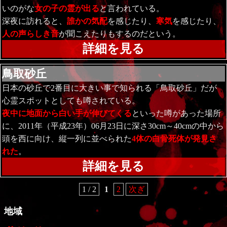
いのがな
女の子の霊が出る
と言われている。
深夜に訪れると、
誰かの気配
を感じたり、
寒気
を感じたり、
人の声らしき音
が聞こえたりもするのだという。
詳細を見る
鳥取砂丘
日本の砂丘で2番目に大きい事で知られる「鳥取砂丘」だが
心霊スポットとしても噂されている。
夜中に地面から白い手が伸びてくる
といった噂があった場所
に、2011年（平成23年）06月23日に深さ30cm～40cmの中から
頭を西に向け、縦一列に並べられた
4体の白骨死体が発見さ
れた
。
詳細を見る
1 / 2
1
2
次ぎ
地域