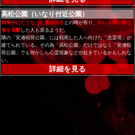
高松公園（いなり付近公園）
戦争中に亡くなった霊が出る
との噂が有り、
白い人間の様な
者を目撃
した人も居るようだ。
隣の「安浦稲荷公園」には戦死した人へ向けた「忠霊塔」が
建てられている。その為「高松公園」だけではなく「安浦稲
荷公園」でも何かしら心霊現象などが起きているかもしれな
い。
詳細を見る