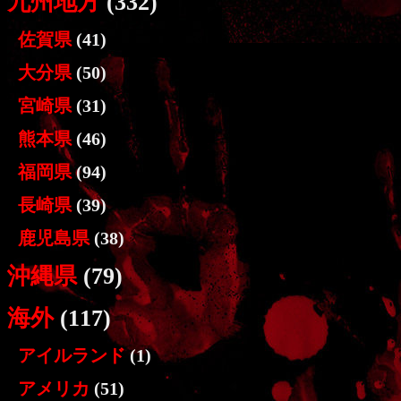
九州地方
(332)
佐賀県
(41)
大分県
(50)
宮崎県
(31)
熊本県
(46)
福岡県
(94)
長崎県
(39)
鹿児島県
(38)
沖縄県
(79)
海外
(117)
アイルランド
(1)
アメリカ
(51)