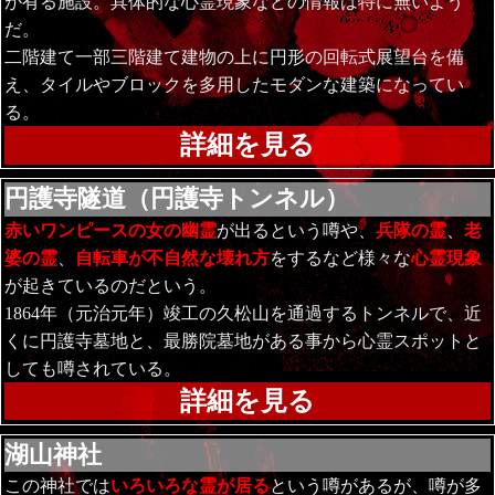
が有る施設。具体的な心霊現象などの情報は特に無いよう
だ。
二階建て一部三階建て建物の上に円形の回転式展望台を備
え、タイルやブロックを多用したモダンな建築になってい
る。
詳細を見る
円護寺隧道（円護寺トンネル）
赤いワンピースの女の幽霊
が出るという噂や、
兵隊の霊
、
老
婆の霊
、
自転車が不自然な壊れ方
をするなど様々な
心霊現象
が起きているのだという。
1864年（元治元年）竣工の久松山を通過するトンネルで、近
くに円護寺墓地と、最勝院墓地がある事から心霊スポットと
しても噂されている。
詳細を見る
湖山神社
この神社では
いろいろな霊が居る
という噂があるが、噂が多