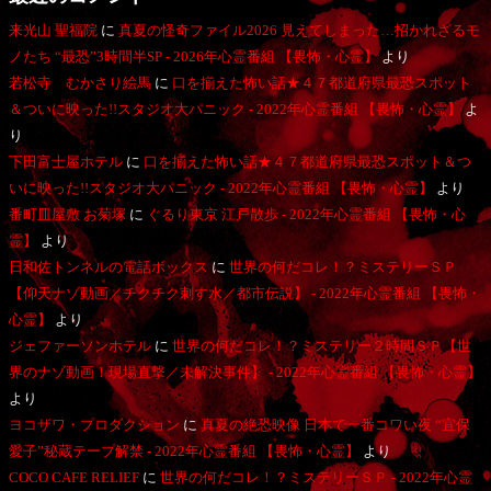
来光山 聖福院
に
真夏の怪奇ファイル2026 見えてしまった…招かれざるモ
ノたち “最恐”3時間半SP - 2026年心霊番組 【畏怖・心霊】
より
若松寺 むかさり絵馬
に
口を揃えた怖い話★４７都道府県最恐スポット
＆ついに映った!!スタジオ大パニック - 2022年心霊番組 【畏怖・心霊】
よ
り
下田富士屋ホテル
に
口を揃えた怖い話★４７都道府県最恐スポット＆つ
いに映った!!スタジオ大パニック - 2022年心霊番組 【畏怖・心霊】
より
番町皿屋敷 お菊塚
に
ぐるり東京 江戸散歩 - 2022年心霊番組 【畏怖・心
霊】
より
日和佐トンネルの電話ボックス
に
世界の何だコレ！？ミステリーＳＰ
【仰天ナゾ動画／チクチク刺す水／都市伝説】 - 2022年心霊番組 【畏怖・
心霊】
より
ジェファーソンホテル
に
世界の何だコレ！？ミステリー２時間ＳＰ【世
界のナゾ動画！現場直撃／未解決事件】 - 2022年心霊番組 【畏怖・心霊】
より
ヨコザワ・プロダクション
に
真夏の絶恐映像 日本で一番コワい夜 “宜保
愛子”秘蔵テープ解禁 - 2022年心霊番組 【畏怖・心霊】
より
COCO CAFE RELIEF
に
世界の何だコレ！？ミステリーＳＰ - 2022年心霊