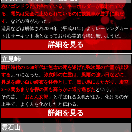
赤いゴンドラだけ揺れている
、
キーホルダーが呪われてい
る
、
電気は完全に止められているのに観覧車が勝手に動だ
す
、などの噂があった。
遊具などは解体され2009年（平成21年）よりレーシングカー
ト用サーキット場となっており心霊的な噂は無いようだ。
詳細を見る
立見峠
戦国時代の1560年代に無念の死を遂げた弥次郎の亡霊が出没
する
ようになった。
弥次郎の亡霊は、風雨の強い日などに、
具足を纏い白い綾布を鉢巻として、黒い馬にまたがり、虚空
2～3間あまりを轡の音も高らかに通り過ぎた
という。
その昔、「
おとん女郎
」と呼ばれる女狐が住み、化けるのが
上手で、よく人を化かしたと伝わる。
詳細を見る
霊石山