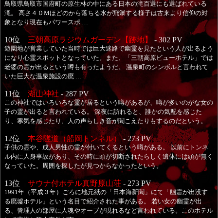
鳥取県鳥取市国府町の原生林の中にある日本の滝百選にも選ばれている
滝。 高さ４０Mほどのから落ちる水が飛瀑する様子は古来より信仰の対
象となり現在もパワースポ …
10位
三朝高原ラジウムガーデン【跡地】
- 302 PV
遊園地が営業していた当時では巨大迷路で幽霊を見たという人が出るよう
になり心霊スポットとなっていた。また、「三朝高原ビューホテル」では
老婆の霊が出るという噂も有ったようだ。 温泉町のシンボルと言われて
いた巨大な温泉施設の廃 …
11位
湖山神社
- 287 PV
この神社ではいろいろな霊が居るという噂があるが、噂が多いのがな女の
子の霊が出ると言われている。 深夜に訪れると、誰かの気配を感じた
り、寒気を感じたり、人の声らしき音が聞こえたりもするのだという。
12位
本谷隧道（船岡トンネル）
- 273 PV
子供の霊や、成人男性の霊が付いてくるという噂がある。 以前にトンネ
ル内に人身事故があり、その時に頭が切断されたらしく遺体には頭が無く
なっていた。周囲を探したが見つからなかったという。
13位
サウナ付ホテル真野原山荘
- 273 PV
1991年（平成３年）ごろに地元紙の「日本海新聞」にて「幽霊が出没す
る廃墟ホテル」という名目で紹介された事がある。 若い女の幽霊が出
る、管理人の部屋に人魂やオーブが現れるなど言われている。このホテル