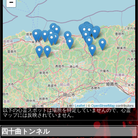
−
Leaflet
| ©
OpenStreetMap
contributors
以下の心霊スポットは場所を特定していませんので、心霊
マップには反映されていません。
四十曲トンネル