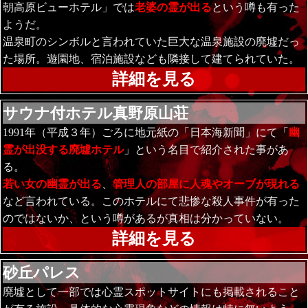
朝高原ビューホテル」では
老婆の霊が出る
という噂も有った
ようだ。
温泉町のシンボルと言われていた巨大な温泉施設の廃墟だっ
た場所。遊園地、宿泊施設なども隣接して建てられていた。
詳細を見る
サウナ付ホテル真野原山荘
1991年（平成３年）ごろに地元紙の「日本海新聞」にて「
幽
霊が出没する廃墟ホテル
」という名目で紹介された事があ
る。
若い女の幽霊が出る
、
管理人の部屋に人魂やオーブが現れる
など言われている。このホテルにて悲惨な殺人事件が有った
のではないか、という噂があるが真相は分かっていない。
詳細を見る
砂丘パレス
廃墟として一部では心霊スポットサイトにも掲載されること