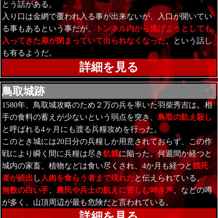
とう話がある。
入り口は金網で覆われ入る事が出来ないが、入口が開いてい
る事もあるという事だが、
トンネル内から逃げようとしても
入ってきた扉が閉まっていて出られなくなった
、という話し
も有るようだ。
詳細を見る
鳥取城跡
1580年、鳥取城攻略のため２万の兵を率いた羽柴秀吉は、相
手の食料の蓄えが少ないという弱点を突き、
鳥取の飢え殺し
と呼ばれる4ヶ月にも渡る兵糧攻めを行った。
このとき城には20日分の兵糧しか用意されておらず、この作
戦により瞬く間に兵糧は尽き
飢餓
に陥った。何週間か経つと
城内の家畜、植物などは食い尽くされ、4か月も経つと
餓死
者が続出
し
人肉を食らう者まで現れた
と伝えられている。
無数の白い手
、
農民や兵士の飢えに苦しむ呻き声
、などの噂
が多く、山頂周辺が最も危険だと言われている。
詳細を見る