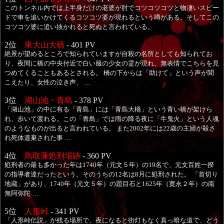
このトンネル内では上半身だけの老婆が肘でコツコツコツと物凄いスピー
ドで車を追いかけてくるコツコツ婆が現れるという噂がある。そしてこの
コツコツ婆に追い抜かれると死ぬと言われている。
2位
東大山大橋
- 401 PV
絶景が望めるところで知られていますが自殺の名所としても知られてお
り、夜間に橋の中央付近で白い服の少女の霊が現れ、無表情でこちらを見
つめてくることもあるとされる。 橋の下からは「助けて」という声が聞
こえたり、女性の泣き声、 …
3位
湖山池・青島
- 378 PV
「湖山池」の中に有る「青島」には「青島大橋」という青い橋が架けら
れ、歩いて渡れる。この「青島」では雨の降る夜に「牛鬼火」という人魂
のようなものが出ると言われている。 また2002年には22歳の主婦が殺さ
れ死体遺棄された事 …
4位
鳥取藩処刑場跡
- 360 PV
処刑者の最も多かった年は1740年（元文５年）の19名で、元文百姓一揆
の指導者達だったという。そのうちの12名は8月に処刑された。 「首切り
地蔵」があり、1740年（元文５年）の題目石と1625年（寛永２年）の南
無阿弥陀 …
5位
人形峠
- 341 PV
「人形峠伝説」が残る場所で、夜になると街灯もなく真っ暗な道で、どう