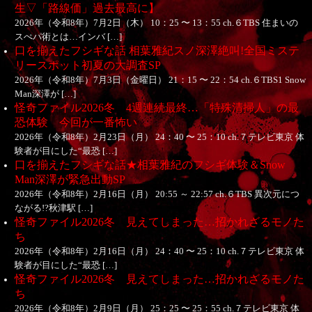
生▽「路線価」過去最高に】
2026年（令和8年）7月2日（木） 10：25 〜 13：55 ch.６TBS 住まいの
スぺパ術とは…インバ […]
口を揃えたフシギな話 相葉雅紀スノ深澤絶叫!全国ミステ
リースポット初夏の大調査SP
2026年（令和8年）7月3日（金曜日） 21：15 〜 22：54 ch.６TBS1 Snow
Man深澤が […]
怪奇ファイル2026冬 4週連続最終…「特殊清掃人」の最
恐体験 今回が一番怖い
2026年（令和8年）2月23日（月） 24：40 〜 25：10 ch.７テレビ東京 体
験者が目にした“最恐 […]
口を揃えたフシギな話★相葉雅紀のフシギ体験＆Snow
Man深澤が緊急出動SP
2026年（令和8年）2月16日（月） 20:55 ～ 22:57 ch.６TBS 異次元につ
ながる!?秋津駅 […]
怪奇ファイル2026冬 見えてしまった…招かれざるモノた
ち
2026年（令和8年）2月16日（月） 24：40 〜 25：10 ch.７テレビ東京 体
験者が目にした“最恐 […]
怪奇ファイル2026冬 見えてしまった…招かれざるモノた
ち
2026年（令和8年）2月9日（月） 25：25 〜 25：55 ch.７テレビ東京 体