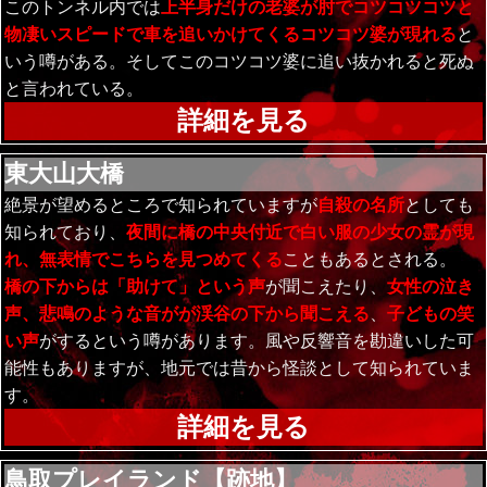
このトンネル内では
上半身だけの老婆が肘でコツコツコツと
物凄いスピードで車を追いかけてくるコツコツ婆が現れる
と
いう噂がある。そしてこのコツコツ婆に追い抜かれると死ぬ
と言われている。
詳細を見る
東大山大橋
絶景が望めるところで知られていますが
自殺の名所
としても
知られており、
夜間に橋の中央付近で白い服の少女の霊が現
れ、無表情でこちらを見つめてくる
こともあるとされる。
橋の下からは「助けて」という声
が聞こえたり、
女性の泣き
声、悲鳴のような音がが渓谷の下から聞こえる
、
子どもの笑
い声
がするという噂があります。風や反響音を勘違いした可
能性もありますが、地元では昔から怪談として知られていま
す。
詳細を見る
鳥取プレイランド【跡地】