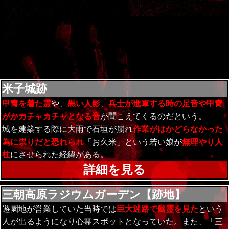
米子城跡
甲冑を着た霊
や、
黒い人影
、
兵士が進軍する時の足音や甲冑
がかカチャカチャとなる音
が聞こえてくるのだという。
城を建築する際に大雨で石垣が崩れ
作業がはかどらなかった
為に祟りだと恐れられ
「お久米」という若い娘が
無理やり人
柱
にさせられた経緯がある。
詳細を見る
三朝高原ラジウムガーデン【跡地】
遊園地が営業していた当時では
巨大迷路で幽霊を見た
という
人が出るようになり心霊スポットとなっていた。また、「三