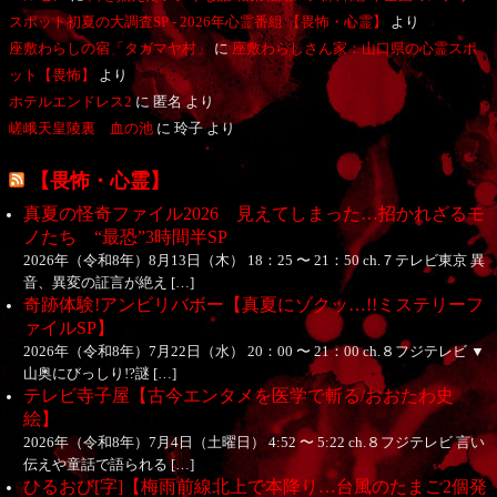
スポット初夏の大調査SP - 2026年心霊番組 【畏怖・心霊】
より
座敷わらしの宿「タガマヤ村」
に
座敷わらしさん家：山口県の心霊スポ
ット【畏怖】
より
ホテルエンドレス2
に
匿名
より
嵯峨天皇陵裏 血の池
に
玲子
より
【畏怖・心霊】
真夏の怪奇ファイル2026 見えてしまった…招かれざるモ
ノたち “最恐”3時間半SP
2026年（令和8年）8月13日（木） 18：25 〜 21：50 ch.７テレビ東京 異
音、異変の証言が絶え […]
奇跡体験!アンビリバボー【真夏にゾクッ…!!ミステリーフ
ァイルSP】
2026年（令和8年）7月22日（水） 20：00 〜 21：00 ch.８フジテレビ ▼
山奥にびっしり!?謎 […]
テレビ寺子屋【古今エンタメを医学で斬る/おおたわ史
絵】
2026年（令和8年）7月4日（土曜日） 4:52 〜 5:22 ch.８フジテレビ 言い
伝えや童話で語られる […]
ひるおび[字]【梅雨前線北上で本降り…台風のたまご2個発