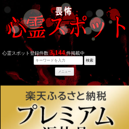
3,144
心霊スポット登録件数
件掲載中
検索
コ
メニュー
ン
テ
ン
ツ
へ
ス
キ
ッ
プ