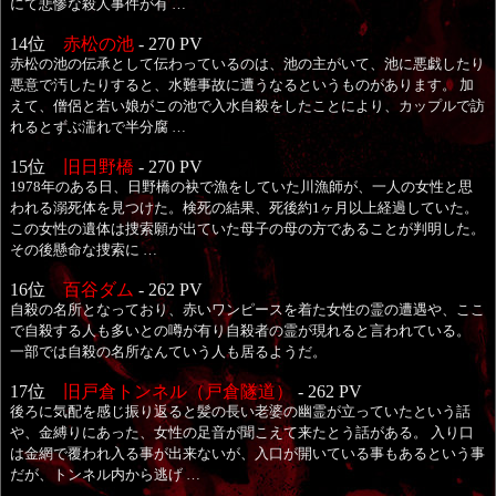
にて悲惨な殺人事件が有 …
14位
赤松の池
- 270 PV
赤松の池の伝承として伝わっているのは、池の主がいて、池に悪戯したり
悪意で汚したりすると、水難事故に遭うなるというものがあります。 加
えて、僧侶と若い娘がこの池で入水自殺をしたことにより、カップルで訪
れるとずぶ濡れで半分腐 …
15位
旧日野橋
- 270 PV
1978年のある日、日野橋の袂で漁をしていた川漁師が、一人の女性と思
われる溺死体を見つけた。検死の結果、死後約1ヶ月以上経過していた。
この女性の遺体は捜索願が出ていた母子の母の方であることが判明した。
その後懸命な捜索に …
16位
百谷ダム
- 262 PV
自殺の名所となっており、赤いワンピースを着た女性の霊の遭遇や、ここ
で自殺する人も多いとの噂が有り自殺者の霊が現れると言われている。
一部では自殺の名所なんていう人も居るようだ。
17位
旧戸倉トンネル（戸倉隧道）
- 262 PV
後ろに気配を感じ振り返ると髪の長い老婆の幽霊が立っていたという話
や、金縛りにあった、女性の足音が聞こえて来たとう話がある。 入り口
は金網で覆われ入る事が出来ないが、入口が開いている事もあるという事
だが、トンネル内から逃げ …