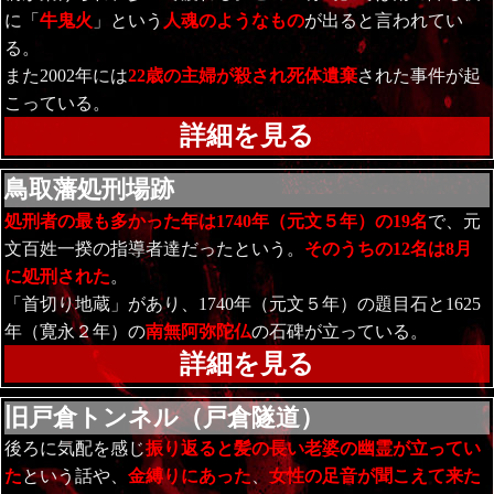
に「
牛鬼火
」という
人魂のようなもの
が出ると言われてい
る。
また2002年には
22歳の主婦が殺され死体遺棄
された事件が起
こっている。
詳細を見る
鳥取藩処刑場跡
処刑者の最も多かった年は1740年（元文５年）の19名
で、元
文百姓一揆の指導者達だったという。
そのうちの12名は8月
に処刑された
。
「首切り地蔵」があり、1740年（元文５年）の題目石と1625
年（寛永２年）の
南無阿弥陀仏
の石碑が立っている。
詳細を見る
旧戸倉トンネル（戸倉隧道）
後ろに気配を感じ
振り返ると髪の長い老婆の幽霊が立ってい
た
という話や、
金縛りにあった
、
女性の足音が聞こえて来た