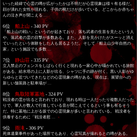
いった経緯で心霊の噂が広がったかは不明だが心霊現象は様々有る様だ。
顔が潰れた女性が現れる、子供の靴だけが歩いている、どこからか赤ちゃ
んの泣き声が聞こえる …
6位
船上山
- 340 PV
「船上山の戦い」というのが起きており、落ち武者の生首を見たという人
や、落武者の霊の目撃が多数ある。また、人影を見かけたがスーッと消え
ていったという体験をした人も居るようだ。 そして「船上山少年自然の
家」という施設でも多数 …
7位
静山荘
- 335 PV
立入禁止のフェンスをしばらく行くと現れる一家心中が囁かれている旅館
がある。給水塔の上に人影が出る、シャツに手の跡が付く、黒い人影がゆ
らゆらと近づいてきたなどの心霊現象の噂がある。 現在は、展望台への
新しい舗装路と駐車場が …
8位
鳥取陸軍墓地
- 324 PV
戦没者の霊が出ると言われており、現れる時は一人だったり複数人だった
りで、軍人が数人で行進している音が聞こえてくるという事も有るそう
だ。特に墓地に上がる坂での心霊現象が多いと言われている。 戦没者を
供養するために「戦没者慰 …
9位
雨滝
- 306 PV
死体遺棄事件があった場所でもあり、心霊写真が撮れるとの噂がある。