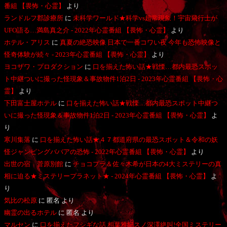
番組 【畏怖・心霊】
より
ランドルフ郡診療所
に
未科学ワールド★科学vs超常現象！宇宙飛行士が
UFO語る…満島真之介 - 2022年心霊番組 【畏怖・心霊】
より
ホテル・アリス
に
真夏の絶恐映像 日本で一番コワい夜 今年も恐怖映像と
怪奇体験が続々 - 2023年心霊番組 【畏怖・心霊】
より
ヨコザワ・プロダクション
に
口を揃えた怖い話★戦慄…都内最恐スポッ
ト中継ついに撮った怪現象＆事故物件1泊2日 - 2023年心霊番組 【畏怖・心
霊】
より
下田富士屋ホテル
に
口を揃えた怖い話★戦慄…都内最恐スポット中継つ
いに撮った怪現象＆事故物件1泊2日 - 2023年心霊番組 【畏怖・心霊】
よ
り
寒川集落
に
口を揃えた怖い話★４７都道府県の最恐スポット＆令和の妖
怪ジャンピングババアの恐怖 - 2022年心霊番組 【畏怖・心霊】
より
出世の宿 菅原別館
に
チョコプラ＆佐々木希が日本の4大ミステリーの真
相に迫る★ミステリープラネット★ - 2024年心霊番組 【畏怖・心霊】
よ
り
気比の松原
に
匿名
より
幽霊の出るホテル
に
匿名
より
マルセン
に
口を揃えたフシギな話 相葉雅紀スノ深澤絶叫!全国ミステリー