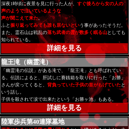
深夜1時頃に夜景を見に行った人が、
すぐ後ろから女の人の
声のようで泣いているような
声が聞こえて来た
。
ふと
振り返ってみても誰も居ないとい
う事があったそうだ。
また、霊石山は戦乱の
落ち武者の霊が数多く眠る山
としても
知られている。
詳細を見る
龍王滝（幽霊滝）
「幽霊滝の伝説」がある滝で、「龍王滝」とも呼ばれてい
る。伝説によると、肝試しに賽銭箱を取りに行った「お勝」
さんが戻ってくると、
背負っていた子供の首がもげていた
と
いう話し。
子供を殺されて涙で出来たという「お勝ヶ池」もある。
詳細を見る
陸軍歩兵第40連隊墓地