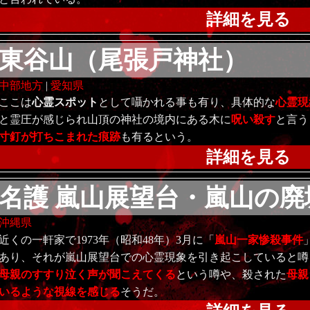
詳細を見る
東谷山（尾張戸神社）
中部地方
|
愛知県
ここは
心霊スポット
として囁かれる事も有り、具体的な
心霊現
と霊圧が感じられ山頂の神社の境内にある木に
呪い殺す
と言う
寸釘が打ちこまれた痕跡
も有るという。
詳細を見る
名護 嵐山展望台・嵐山の廃
沖縄県
近くの一軒家で1973年（昭和48年）3月に「
嵐山一家惨殺事件
あり、それが嵐山展望台での心霊現象を引き起こしていると噂
母親のすすり泣く声が聞こえてくる
という噂や、殺された
母親
いるような視線を感じる
そうだ。