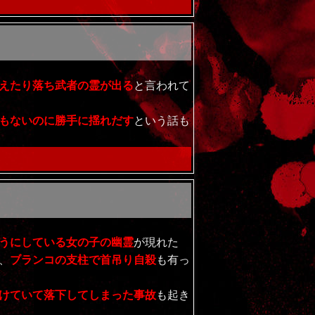
えたり落ち武者の霊が出る
と言われて
もないのに勝手に揺れだす
という話も
うにしている女の子の幽霊
が現れた
、
ブランコの支柱で首吊り自殺
も有っ
けていて落下してしまった事故
も起き