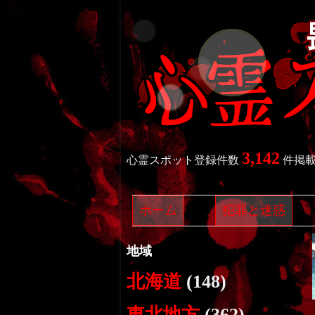
3,142
心霊スポット登録件数
件掲
ホーム
犯罪と迷惑
地域
北海道
(148)
東北地方
(362)