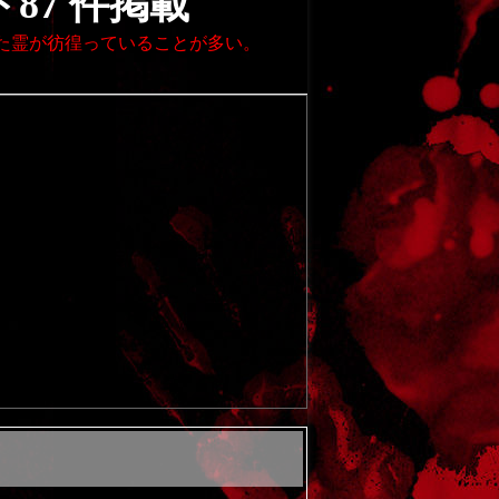
87 件掲載
た霊が彷徨っていることが多い。
。