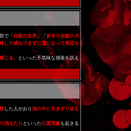
部で「
自殺の名所
」「
首吊り自殺スポ
残して成仏できずに霊になって周辺を
感じる
、といった不気味な感覚を訴え
殺
した人がおり
池の中に引きずり込も
り消えたり
といった
心霊現象
も起きる