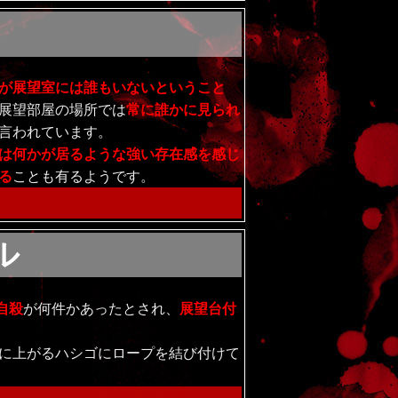
が展望室には誰もいないということ
展望部屋の場所では
常に誰かに見られ
言われています。
は何かが居るような強い存在感を感じ
る
ことも有るようです。
ル
自殺
が何件かあったとされ、
展望台付
に上がるハシゴにロープを結び付けて