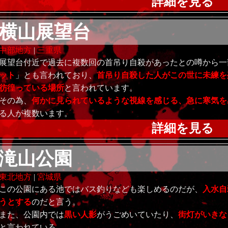
詳細を見る
横山展望台
中部地方
|
三重県
展望台付近で過去に複数回の首吊り自殺があったとの噂から一
ット
」とも言われており、
首吊り自殺した人がこの世に未練を
彷徨っている場所
と言われています。
その為、
何かに見られているような視線を感じる、急に寒気を
る人が複数います。
詳細を見る
滝山公園
東北地方
|
宮城県
この公園にある池ではバス釣りなども楽しめるのだが、
入水自
うとする
のだと言う。
また、公園内では
黒い人影
がうごめいていたり、
街灯がいきな
と言われている。