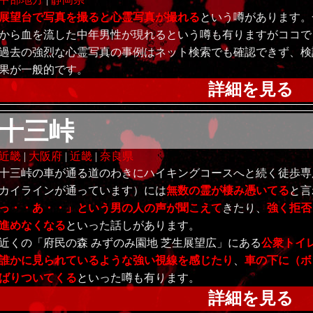
展望台で写真を撮ると心霊写真が撮れる
という噂があります。
から血を流した中年男性が現れるという噂も有りますがココで
過去の強烈な心霊写真の事例はネット検索でも確認できず、検
果が一般的です。
詳細を見る
十三峠
近畿
|
大阪府
|
近畿
|
奈良県
十三峠の車が通る道のわきにハイキングコースへと続く徒歩専
カイラインが通っています）には
無数の霊が棲み憑いてる
と言
っ・・あ・・」という男の人の声が聞こえて
きたり、
強く拒否
進めなくなる
といった話しがあります。
近くの「府民の森 みずのみ園地 芝生展望広」にある
公衆トイ
誰かに見られているような強い視線を感じたり
、
車の下に（ボ
ばりついてくる
といった噂も有ります。
詳細を見る