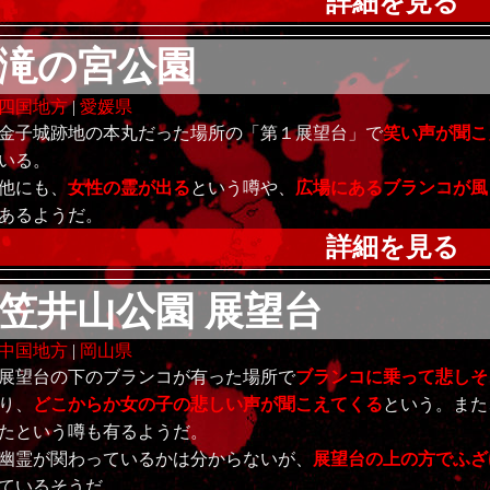
詳細を見る
滝の宮公園
四国地方
|
愛媛県
金子城跡地の本丸だった場所の「第１展望台」で
笑い声が聞こ
いる。
他にも、
女性の霊が出る
という噂や、
広場にあるブランコが風
あるようだ。
詳細を見る
笠井山公園 展望台
中国地方
|
岡山県
展望台の下のブランコが有った場所で
ブランコに乗って悲しそ
り、
どこからか女の子の悲しい声が聞こえてくる
という。また
たという噂も有るようだ。
幽霊が関わっているかは分からないが、
展望台の上の方でふざ
ているそうだ。