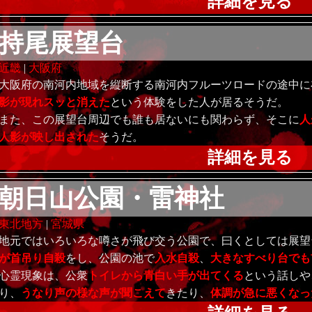
詳細を見る
持尾展望台
近畿
|
大阪府
大阪府の南河内地域を縦断する南河内フルーツロードの途中に
影が現れスッと消えた
という体験をした人が居るそうだ。
また、この展望台周辺でも誰も居ないにも関わらず、そこに
人
人影が映し出された
そうだ。
詳細を見る
朝日山公園・雷神社
東北地方
|
宮城県
地元ではいろいろな噂さが飛び交う公園で、曰くとしては展望
が首吊り自殺
をし、公園の池で
入水自殺
、
大きなすべり台でも
心霊現象は、公衆
トイレから青白い手が出てくる
という話しや
り、
うなり声の様な声が聞こえて
きたり、
体調が急に悪くなっ