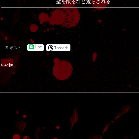
壁を蹴るなど荒らされる
Line
Threads
いいね: