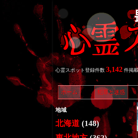
3,142
心霊スポット登録件数
件掲
ホーム
犯罪と迷惑
地域
北海道
(148)
東北地方
(362)