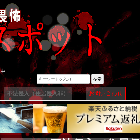
載中
検索
コ
不法侵入（住居侵入罪）
お問い合わせ
ン
テ
ン
ツ
へ
ス
キ
ッ
プ