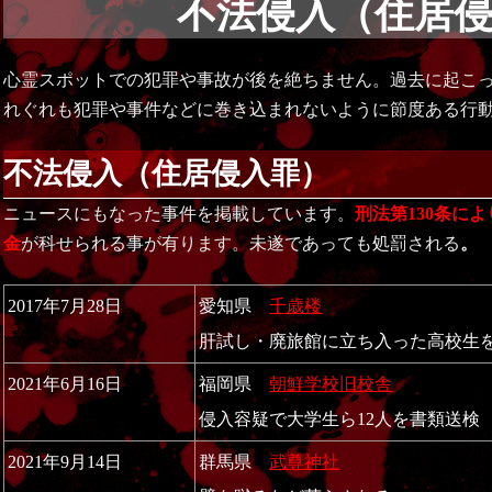
不法侵入（住居
心霊スポットでの犯罪や事故が後を絶ちません。過去に起こ
れぐれも犯罪や事件などに巻き込まれないように節度ある行
不法侵入（住居侵入罪）
ニュースにもなった事件を掲載しています。
刑法第130条に
金
が科せられる事が有ります。未遂であっても処罰される
。
2017年7月28日
愛知県
千歳楼
肝試し・廃旅館に立ち入った高校生
2021年6月16日
福岡県
朝鮮学校旧校舎
侵入容疑で大学生ら12人を書類送検
2021年9月14日
群馬県
武尊神社