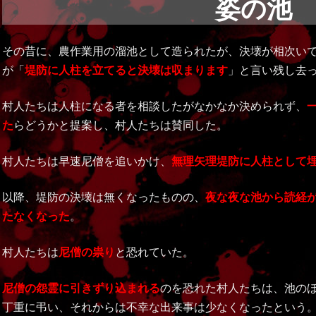
姿の池
その昔に、農作業用の溜池として造られたが、決壊が相次い
が「
堤防に人柱を立てると決壊は収まります
」と言い残し去
村人たちは人柱になる者を相談したがなかなか決められず、
た
らどうかと提案し、村人たちは賛同した。
村人たちは早速尼僧を追いかけ、
無理矢理堤防に人柱として
以降、堤防の決壊は無くなったものの、
夜な夜な池から読経
たなくなった
。
村人たちは
尼僧の祟り
と恐れていた。
尼僧の怨霊に引きずり込まれる
のを恐れた村人たちは、池の
丁重に弔い、それからは不幸な出来事は少なくなったという