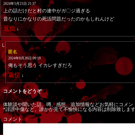
2024年5月21日 21:37
上の話だけだと村の連中がガ〇ジ過ぎる
昔なりにかなりの死活問題だったのかもしれんけど
返信
↓
匿名
2024年8月26日 09:19
俺もそう思う イカレすぎだろ
返信
↓
コメントをどうぞ
体験談や聞いた話、噂、感想、追加情報などお気軽にコメン
*誹謗中傷など、誰かが見て不愉快になる内容は削除致しま
コメント
※