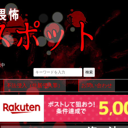
載中
検索
コ
不法侵入（住居侵入罪）
お問い合わせ
ン
テ
ン
ツ
へ
ス
キ
ッ
プ