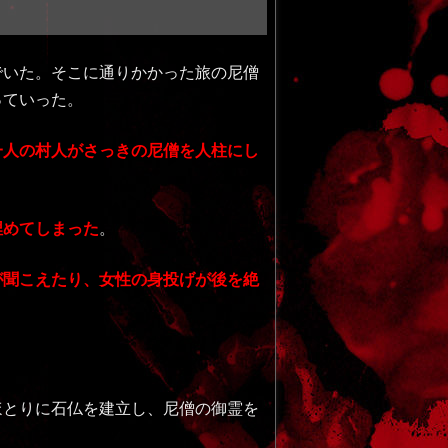
でいた。そこに通りかかった旅の尼僧
っていった。
一人の村人がさっきの尼僧を人柱にし
埋めてしまった
。
が聞こえたり、女性の身投げが後を絶
ほとりに石仏を建立し、尼僧の御霊を
。