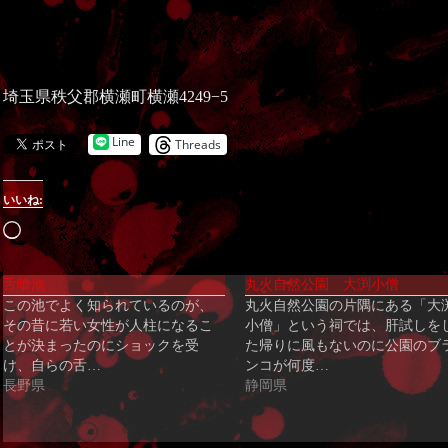
埼玉県秩父郡横瀬町横瀬4249−5
Line
Threads
いいね:
読
み
舌喰池
丸火自然公園 大渕小僧
込
この池でよく知られているのが、
丸火自然公園の片隅にある「大
み
その昔に若い女性が人柱になるこ
小僧」という祠では、肝試しを
中…
とが決まったのにショックを受
た帰りに風もないのに公園のブ
け、自らの舌…
ンコが何度…
長野県
静岡県