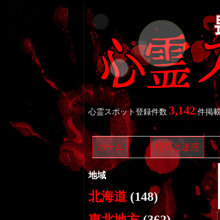
3,142
心霊スポット登録件数
件掲
ホーム
犯罪と迷惑
地域
北海道
(148)
東北地方
(362)