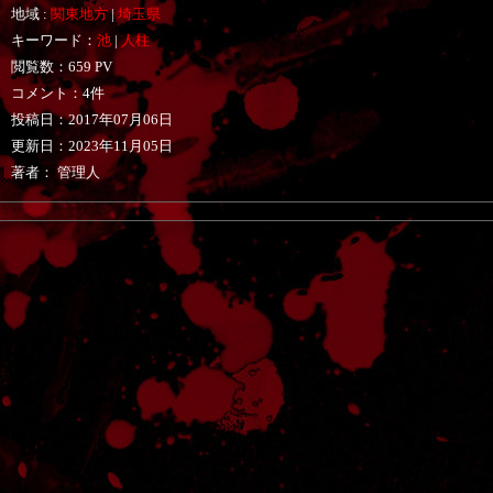
地域 :
関東地方
|
埼玉県
キーワード：
池
|
人柱
閲覧数：659 PV
コメント：4件
投稿日：
2017年07月06日
更新日：
2023年11月05日
著者： 管理人