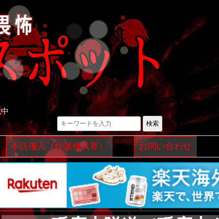
載中
検索
コ
不法侵入（住居侵入罪）
お問い合わせ
ン
テ
ン
ツ
へ
ス
キ
ッ
プ