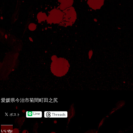
愛媛県今治市菊間町田之尻
Line
Threads
いいね: