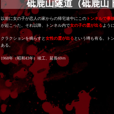
砥鹿山隧道（砥鹿山
以前に女の子が恋人の家からの帰宅途中にこの
トンネルで事
が起こった。それ以降、トンネル内で
女の子の霊が出る
よう
クラクションを鳴らすと
女性の霊が出る
という噂も有る。ト
ある。
1968年（昭和43年）竣工、延長69ｍ