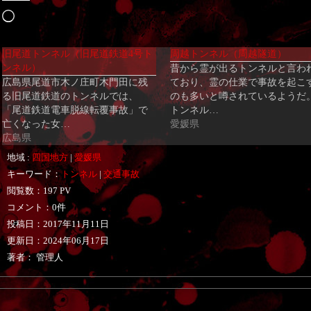
読
み
旧尾道トンネル（旧尾道鉄道4号ト
周越トンネル（周越隧道）
込
ンネル）
昔から霊が出るトンネルと言わ
み
広島県尾道市木ノ庄町木門田に残
ており、霊の仕業で事故を起こ
中…
る旧尾道鉄道のトンネルでは、
のも多いと噂されているようだ
「尾道鉄道電車脱線転覆事故」で
トンネル…
亡くなった女…
愛媛県
広島県
地域 :
四国地方
|
愛媛県
キーワード：
トンネル
|
交通事故
閲覧数：197 PV
コメント：0件
投稿日：
2017年11月11日
更新日：
2024年06月17日
著者： 管理人