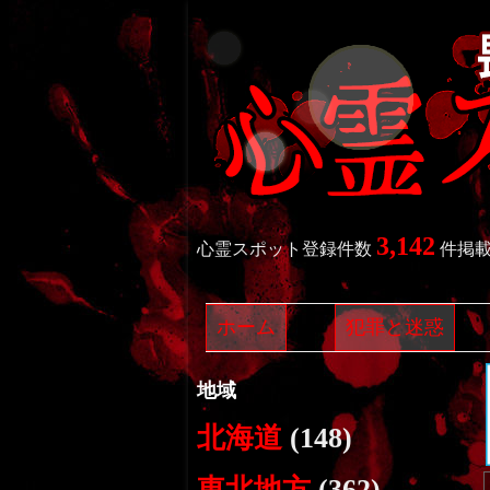
3,142
心霊スポット登録件数
件掲
ホーム
犯罪と迷惑
地域
北海道
(148)
東北地方
(362)