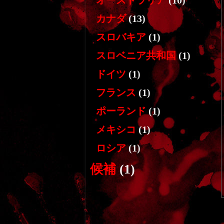
オーストラリア
(10)
カナダ
(13)
スロバキア
(1)
スロベニア共和国
(1)
ドイツ
(1)
フランス
(1)
ポーランド
(1)
メキシコ
(1)
ロシア
(1)
候補
(1)