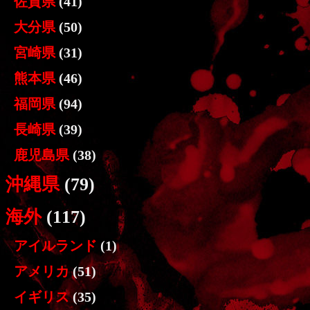
佐賀県
(41)
大分県
(50)
宮崎県
(31)
熊本県
(46)
福岡県
(94)
長崎県
(39)
鹿児島県
(38)
沖縄県
(79)
海外
(117)
アイルランド
(1)
アメリカ
(51)
イギリス
(35)