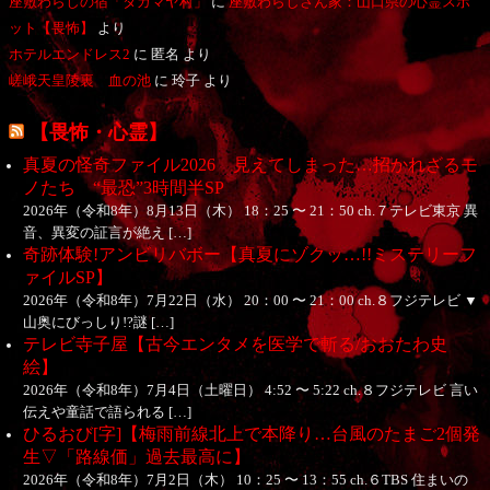
座敷わらしの宿「タガマヤ村」
に
座敷わらしさん家：山口県の心霊スポ
ット【畏怖】
より
ホテルエンドレス2
に
匿名
より
嵯峨天皇陵裏 血の池
に
玲子
より
【畏怖・心霊】
真夏の怪奇ファイル2026 見えてしまった…招かれざるモ
ノたち “最恐”3時間半SP
2026年（令和8年）8月13日（木） 18：25 〜 21：50 ch.７テレビ東京 異
音、異変の証言が絶え […]
奇跡体験!アンビリバボー【真夏にゾクッ…!!ミステリーフ
ァイルSP】
2026年（令和8年）7月22日（水） 20：00 〜 21：00 ch.８フジテレビ ▼
山奥にびっしり!?謎 […]
テレビ寺子屋【古今エンタメを医学で斬る/おおたわ史
絵】
2026年（令和8年）7月4日（土曜日） 4:52 〜 5:22 ch.８フジテレビ 言い
伝えや童話で語られる […]
ひるおび[字]【梅雨前線北上で本降り…台風のたまご2個発
生▽「路線価」過去最高に】
2026年（令和8年）7月2日（木） 10：25 〜 13：55 ch.６TBS 住まいの