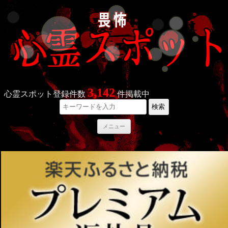
3,142
心霊スポット登録件数
件掲載中
検索
コ
メニュー
ン
テ
ン
ツ
へ
ス
キ
ッ
プ