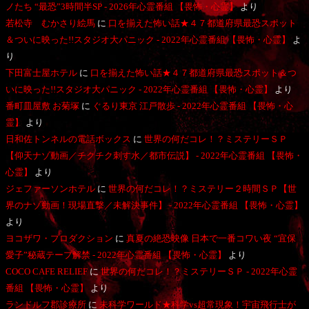
ノたち “最恐”3時間半SP - 2026年心霊番組 【畏怖・心霊】
より
若松寺 むかさり絵馬
に
口を揃えた怖い話★４７都道府県最恐スポット
＆ついに映った!!スタジオ大パニック - 2022年心霊番組 【畏怖・心霊】
よ
り
下田富士屋ホテル
に
口を揃えた怖い話★４７都道府県最恐スポット＆つ
いに映った!!スタジオ大パニック - 2022年心霊番組 【畏怖・心霊】
より
番町皿屋敷 お菊塚
に
ぐるり東京 江戸散歩 - 2022年心霊番組 【畏怖・心
霊】
より
日和佐トンネルの電話ボックス
に
世界の何だコレ！？ミステリーＳＰ
【仰天ナゾ動画／チクチク刺す水／都市伝説】 - 2022年心霊番組 【畏怖・
心霊】
より
ジェファーソンホテル
に
世界の何だコレ！？ミステリー２時間ＳＰ【世
界のナゾ動画！現場直撃／未解決事件】 - 2022年心霊番組 【畏怖・心霊】
より
ヨコザワ・プロダクション
に
真夏の絶恐映像 日本で一番コワい夜 “宜保
愛子”秘蔵テープ解禁 - 2022年心霊番組 【畏怖・心霊】
より
COCO CAFE RELIEF
に
世界の何だコレ！？ミステリーＳＰ - 2022年心霊
番組 【畏怖・心霊】
より
ランドルフ郡診療所
に
未科学ワールド★科学vs超常現象！宇宙飛行士が