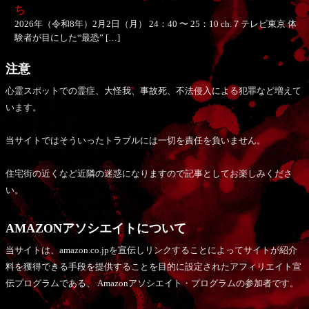
ち
2026年（令和8年）2月2日（月） 24：40 〜 25：10 ch.７テレビ東京 体
験者が目にした“最恐” […]
注意
心霊スポットでの霊症、大怪我、事故死、不法侵入による犯罪など増えて
います。
当サイトではそういったトラブルには一切を責任を負いません。
住宅街の近くなど近隣の迷惑になりますので記事としてお楽しみくださ
い。
AMAZONアソシエイトについて
当サイトは、amazon.co.jpを宣伝しリンクすることによってサイトが紹介
料を獲得できる手段を提供することを目的に設定されたアフィリエイト宣
伝プログラムである、 Amazonアソシエイト・プログラムの参加者です。