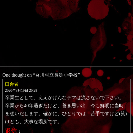
One thought on “
吾川村立長渕小学校
”
田舎者
2020年3月19日 20:28
卒業生として、ええかげんなデマは流さないで下さい。
卒業から40年過ぎたけど、善き思い出、今も鮮明に当時
を想いだします。確かに、ひとりでは、苦手ですけど(笑)
けども、大事な場所です。
返信
↓