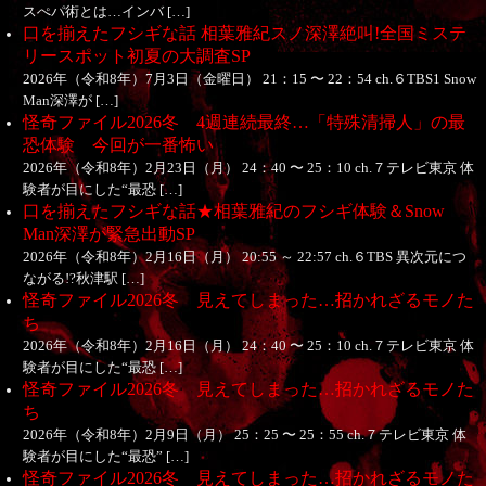
スぺパ術とは…インバ […]
口を揃えたフシギな話 相葉雅紀スノ深澤絶叫!全国ミステ
リースポット初夏の大調査SP
2026年（令和8年）7月3日（金曜日） 21：15 〜 22：54 ch.６TBS1 Snow
Man深澤が […]
怪奇ファイル2026冬 4週連続最終…「特殊清掃人」の最
恐体験 今回が一番怖い
2026年（令和8年）2月23日（月） 24：40 〜 25：10 ch.７テレビ東京 体
験者が目にした“最恐 […]
口を揃えたフシギな話★相葉雅紀のフシギ体験＆Snow
Man深澤が緊急出動SP
2026年（令和8年）2月16日（月） 20:55 ～ 22:57 ch.６TBS 異次元につ
ながる!?秋津駅 […]
怪奇ファイル2026冬 見えてしまった…招かれざるモノた
ち
2026年（令和8年）2月16日（月） 24：40 〜 25：10 ch.７テレビ東京 体
験者が目にした“最恐 […]
怪奇ファイル2026冬 見えてしまった…招かれざるモノた
ち
2026年（令和8年）2月9日（月） 25：25 〜 25：55 ch.７テレビ東京 体
験者が目にした“最恐” […]
怪奇ファイル2026冬 見えてしまった…招かれざるモノた