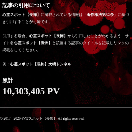
記事の引用について
心霊スポット【畏怖】
に掲載されている情報は「
著作権法第32条
」に基づ
き引用することが可能です。
引用する場合、
心霊スポット【畏怖】
から引用したことがわかるよう、サ
イト名
心霊スポット【畏怖】
と該当する記事のタイトルを記載しリンクの
掲載をしてください。
例：
心霊スポット【畏怖】犬鳴トンネル
累計
10,303,405 PV
© 2017 - 2026 心霊スポット【畏怖】 All rights reserved.