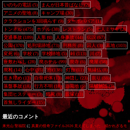
いのちの電話
(5)
まんが日本昔ばなし
(2)
アニメの聖地
(8)
キャンプ場
(30)
クラクションを3回鳴らす
(9)
ターボババア
(1)
トンネル
(475)
ホテル
(38)
レストラン
(5)
七人ミサキ
(2)
交通事故
(189)
人形
(4)
人身事故
(44)
伝説
(67)
公園
(370)
処刑場跡地
(73)
刑務所
(8)
囚人
(3)
墓地
(103)
変死
(6)
学校
(7)
学校跡地
(5)
峠
(113)
川
(7)
座敷わらし
(28)
廃ホテル
(99)
廃寺
(6)
廃屋
(58)
廃村
(14)
心中
(55)
池
(138)
灯台
(11)
無縁仏
(8)
生き埋め
(13)
白骨死体
(13)
神隠し
(23)
祟り
(88)
落盤事故
(18)
行方不明
(18)
遊園地
(6)
隔離施設
(3)
集団ヒステリー
(3)
餓死
(8)
首塚
(13)
首無しライダー
(15)
最近のコメント
来光山 聖福院
に
真夏の怪奇ファイル2026 見えてしまった…招かれざるモ