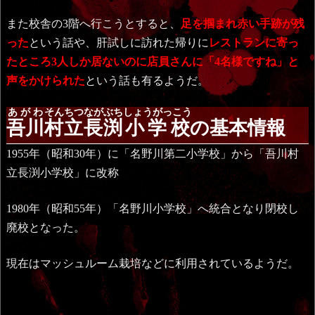
また校舎の3階へ行こうとすると、
足を掴まれ赤い手跡が残
った
という話や、肝試しに訪れた帰りに
レストランに寄っ
たところ3人しか居ないのに店員さんに「4名様ですね」と
声をかけられた
という話も有るようだ。
あがわ
そんちつ
ながぶち
しょうがっこう
吾川
村立
長渕
小学校
の基本情報
1955年（昭和30年）に「名野川第二小学校」から「吾川村
立長渕小学校」に改称
1980年（昭和55年）「名野川小学校」へ統合となり閉校し
廃校となった。
現在はマッシュルーム栽培などに利用されているようだ。