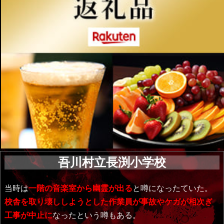
吾川村立長渕小学校
当時は
一階の音楽室から幽霊が出る
と噂になったていた。
校舎を取り壊ししようとした作業員が事故やケガが相次ぎ
工事が中止に
なったという噂もある。