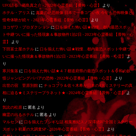
UFO語る…満島真之介 - 2022年心霊番組 【畏怖・心霊】
より
ホテル・アリス
に
真夏の絶恐映像 日本で一番コワい夜 今年も恐怖映像と
怪奇体験が続々 - 2023年心霊番組 【畏怖・心霊】
より
ヨコザワ・プロダクション
に
口を揃えた怖い話★戦慄…都内最恐スポッ
ト中継ついに撮った怪現象＆事故物件1泊2日 - 2023年心霊番組 【畏怖・心
霊】
より
下田富士屋ホテル
に
口を揃えた怖い話★戦慄…都内最恐スポット中継つ
いに撮った怪現象＆事故物件1泊2日 - 2023年心霊番組 【畏怖・心霊】
よ
り
寒川集落
に
口を揃えた怖い話★４７都道府県の最恐スポット＆令和の妖
怪ジャンピングババアの恐怖 - 2022年心霊番組 【畏怖・心霊】
より
出世の宿 菅原別館
に
チョコプラ＆佐々木希が日本の4大ミステリーの真
相に迫る★ミステリープラネット★ - 2024年心霊番組 【畏怖・心霊】
よ
り
気比の松原
に
匿名
より
幽霊の出るホテル
に
匿名
より
マルセン
に
口を揃えたフシギな話 相葉雅紀スノ深澤絶叫!全国ミステリー
スポット初夏の大調査SP - 2026年心霊番組 【畏怖・心霊】
より