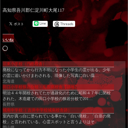
高知県吾川郡仁淀川町大尾117
Line
Threads
いいね:
読
み
沼東小学校（円形校舎）
込
廃校になってから行方不明になった小学生の霊が出る、少年
み
の霊に追いかけまわされる、現像した写真に白い靄…
中…
北海道
田口小学校狭岩分校・生首廃校舎【跡地】
明治４４年開校されてたが過疎化のために昭和４７年に閉校
された。木造建ての田口小学校の狭岩分校で201…
長野県
城南中学校（ 吉井中学校城南校舎跡）
室内が真っ白に塗られている事から「白い廃校」「白亜の廃
校」と言われている。心霊スポットと言うよりはそ…
岡山県