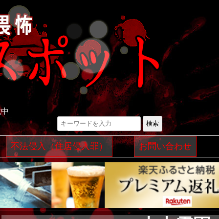
載中
検索
コ
不法侵入（住居侵入罪）
お問い合わせ
ン
テ
ン
ツ
へ
ス
キ
ッ
プ