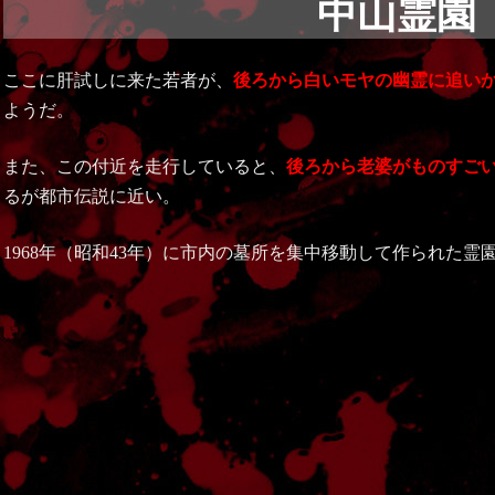
中山霊園
ここに肝試しに来た若者が、
後ろから白いモヤの幽霊に追い
ようだ。
また、この付近を走行していると、
後ろから老婆がものすご
るが都市伝説に近い。
1968年（昭和43年）に市内の墓所を集中移動して作られた