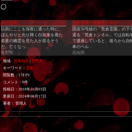
読
み
内山霊園
荒倉霊園・荒倉トンネル
込
以前にここを深夜に通った時に、
国道56号線の「荒倉霊園」の下
み
ぼんやりと光り輝く白装束を着た
通る「荒倉トンネル」では自転
中…
老婆の幽霊を見た人が居るそう
で通過していると、後ろから自
だ。亡くなっ…
車のベル…
長野県
高知県
地域 :
関東地方
|
長野県
キーワード：
霊園
閲覧数：178 PV
コメント：0件
投稿日：
2018年10月03日
更新日：
2024年06月17日
著者： 管理人