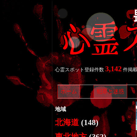
3,142
心霊スポット登録件数
件掲
ホーム
犯罪と迷惑
地域
北海道
(148)
東北地方
(362)