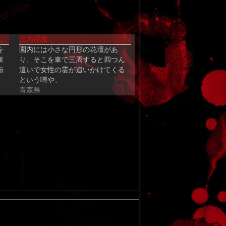
三内霊園
を
園内には小さな円形の花壇があ
車
り、そこを車で三周すると四つん
転
這いで女性の霊が追いかけてくる
という噂や、…
青森県