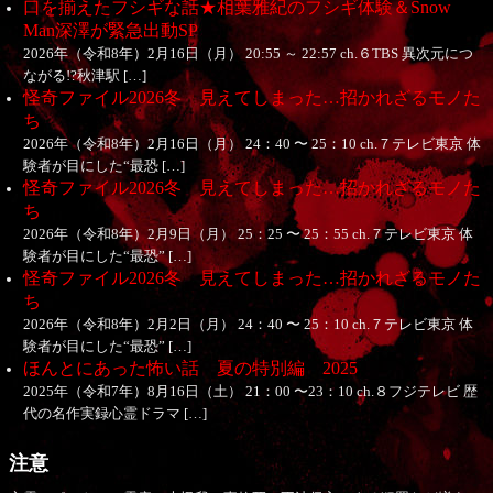
口を揃えたフシギな話★相葉雅紀のフシギ体験＆Snow
Man深澤が緊急出動SP
2026年（令和8年）2月16日（月） 20:55 ～ 22:57 ch.６TBS 異次元につ
ながる!?秋津駅 […]
怪奇ファイル2026冬 見えてしまった…招かれざるモノた
ち
2026年（令和8年）2月16日（月） 24：40 〜 25：10 ch.７テレビ東京 体
験者が目にした“最恐 […]
怪奇ファイル2026冬 見えてしまった…招かれざるモノた
ち
2026年（令和8年）2月9日（月） 25：25 〜 25：55 ch.７テレビ東京 体
験者が目にした“最恐” […]
怪奇ファイル2026冬 見えてしまった…招かれざるモノた
ち
2026年（令和8年）2月2日（月） 24：40 〜 25：10 ch.７テレビ東京 体
験者が目にした“最恐” […]
ほんとにあった怖い話 夏の特別編 2025
2025年（令和7年）8月16日（土） 21：00 〜23：10 ch.８フジテレビ 歴
代の名作実録心霊ドラマ […]
注意