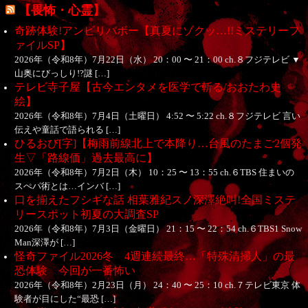
【畏怖・心霊】
奇跡体験!アンビリバボー【真夏にゾクッ…!!ミステリーフ
ァイルSP】
2026年（令和8年）7月22日（水） 20：00 〜 21：00 ch.８フジテレビ ▼
山奥にびっしり!?謎 […]
テレビ寺子屋【古今エンタメを医学で斬る/おおたわ史
絵】
2026年（令和8年）7月4日（土曜日） 4:52 〜 5:22 ch.８フジテレビ 言い
伝えや童話で語られる […]
ひるおび[字]【梅雨前線北上で本降り…台風のたまご2個発
生▽「路線価」過去最高に】
2026年（令和8年）7月2日（木） 10：25 〜 13：55 ch.６TBS 住まいの
スぺパ術とは…インバ […]
口を揃えたフシギな話 相葉雅紀スノ深澤絶叫!全国ミステ
リースポット初夏の大調査SP
2026年（令和8年）7月3日（金曜日） 21：15 〜 22：54 ch.６TBS1 Snow
Man深澤が […]
怪奇ファイル2026冬 4週連続最終…「特殊清掃人」の最
恐体験 今回が一番怖い
2026年（令和8年）2月23日（月） 24：40 〜 25：10 ch.７テレビ東京 体
験者が目にした“最恐 […]