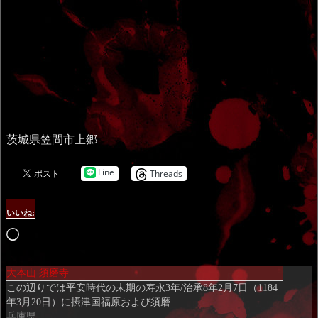
茨城県笠間市上郷
Line
Threads
いいね:
読
み
大本山 須磨寺
込
この辺りでは平安時代の末期の寿永3年/治承8年2月7日（1184
み
年3月20日）に摂津国福原および須磨…
中…
兵庫県