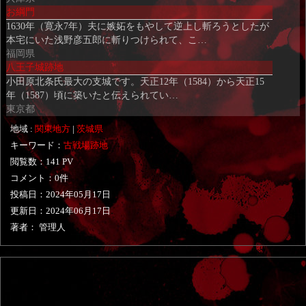
お綱門
1630年（寛永7年）夫に嫉妬をもやして逆上し斬ろうとしたが
本宅にいた浅野彦五郎に斬りつけられて、こ…
福岡県
八王子城跡地
小田原北条氏最大の支城です。天正12年（1584）から天正15
年（1587）頃に築いたと伝えられてい…
東京都
地域 :
関東地方
|
茨城県
キーワード：
古戦場跡地
閲覧数：141 PV
コメント：0件
投稿日：
2024年05月17日
更新日：
2024年06月17日
著者： 管理人