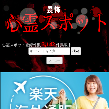
3,142
心霊スポット登録件数
件掲載中
検索
コ
メニュー
ン
テ
ン
ツ
へ
ス
キ
ッ
プ