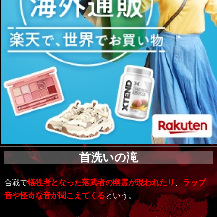
首洗いの滝
合戦で
犠牲者となった落武者の幽霊が現われたり
、
ラップ
音や怪奇な音が聞こえてくる
という。