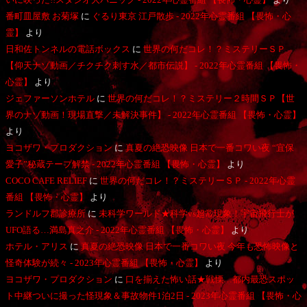
番町皿屋敷 お菊塚
に
ぐるり東京 江戸散歩 - 2022年心霊番組 【畏怖・心
霊】
より
日和佐トンネルの電話ボックス
に
世界の何だコレ！？ミステリーＳＰ
【仰天ナゾ動画／チクチク刺す水／都市伝説】 - 2022年心霊番組 【畏怖・
心霊】
より
ジェファーソンホテル
に
世界の何だコレ！？ミステリー２時間ＳＰ【世
界のナゾ動画！現場直撃／未解決事件】 - 2022年心霊番組 【畏怖・心霊】
より
ヨコザワ・プロダクション
に
真夏の絶恐映像 日本で一番コワい夜 “宜保
愛子”秘蔵テープ解禁 - 2022年心霊番組 【畏怖・心霊】
より
COCO CAFE RELIEF
に
世界の何だコレ！？ミステリーＳＰ - 2022年心霊
番組 【畏怖・心霊】
より
ランドルフ郡診療所
に
未科学ワールド★科学vs超常現象！宇宙飛行士が
UFO語る…満島真之介 - 2022年心霊番組 【畏怖・心霊】
より
ホテル・アリス
に
真夏の絶恐映像 日本で一番コワい夜 今年も恐怖映像と
怪奇体験が続々 - 2023年心霊番組 【畏怖・心霊】
より
ヨコザワ・プロダクション
に
口を揃えた怖い話★戦慄…都内最恐スポッ
ト中継ついに撮った怪現象＆事故物件1泊2日 - 2023年心霊番組 【畏怖・心