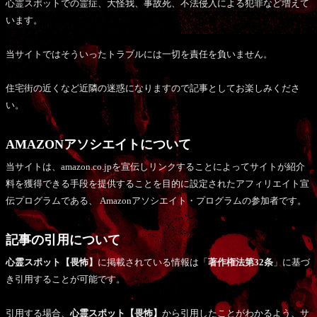
心霊スポットでの霊症、大怪我、事故死、不法侵入による犯罪など増えて
います。
当サイトではそういったトラブルには一切を責任を負いません。
住宅街の近くなど近隣の迷惑になりますので記事としてお楽しみくださ
い。
AMAZONアソシエイトについて
当サイトは、amazon.co.jpを宣伝しリンクすることによってサイトが紹介
料を獲得できる手段を提供することを目的に設定されたアフィリエイト宣
伝プログラムである、 Amazonアソシエイト・プログラムの参加者です。
記事の引用について
心霊スポット【畏怖】
に掲載されている情報は「
著作権法第32条
」に基づ
き引用することが可能です。
引用する場合、
心霊スポット【畏怖】
から引用したことがわかるよう、サ