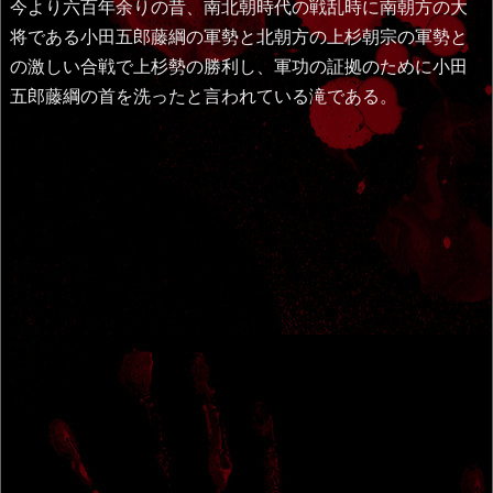
今より六百年余りの昔、南北朝時代の戦乱時に南朝方の大
将である小田五郎藤綱の軍勢と北朝方の上杉朝宗の軍勢と
の激しい合戦で上杉勢の勝利し、軍功の証拠のために小田
五郎藤綱の首を洗ったと言われている滝である。