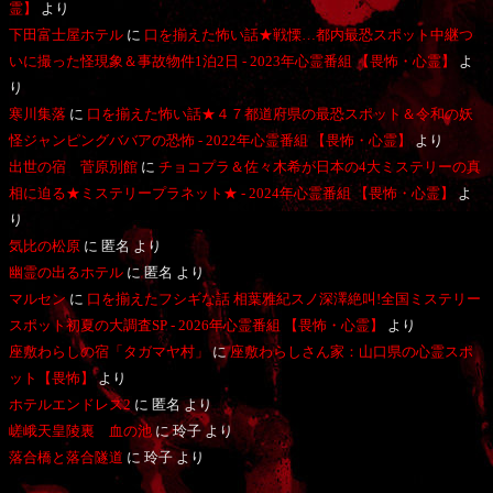
霊】
より
下田富士屋ホテル
に
口を揃えた怖い話★戦慄…都内最恐スポット中継つ
いに撮った怪現象＆事故物件1泊2日 - 2023年心霊番組 【畏怖・心霊】
よ
り
寒川集落
に
口を揃えた怖い話★４７都道府県の最恐スポット＆令和の妖
怪ジャンピングババアの恐怖 - 2022年心霊番組 【畏怖・心霊】
より
出世の宿 菅原別館
に
チョコプラ＆佐々木希が日本の4大ミステリーの真
相に迫る★ミステリープラネット★ - 2024年心霊番組 【畏怖・心霊】
よ
り
気比の松原
に
匿名
より
幽霊の出るホテル
に
匿名
より
マルセン
に
口を揃えたフシギな話 相葉雅紀スノ深澤絶叫!全国ミステリー
スポット初夏の大調査SP - 2026年心霊番組 【畏怖・心霊】
より
座敷わらしの宿「タガマヤ村」
に
座敷わらしさん家：山口県の心霊スポ
ット【畏怖】
より
ホテルエンドレス2
に
匿名
より
嵯峨天皇陵裏 血の池
に
玲子
より
落合橋と落合隧道
に
玲子
より