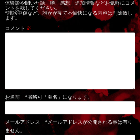
体験談や聞いた話、噂、感想、追加情報などお気軽にコメ
ントを残してください。
*誹謗中傷など、誰かが見て不愉快になる内容は削除致し
ます。
コメント
※
お名前 *省略可「匿名」になります。
メールアドレス *メールアドレスが公開される事は有り
ません。