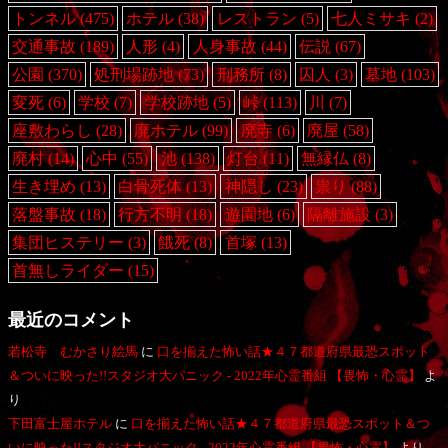
トンネル
(475)
ホテル
(38)
レストラン
(5)
七人ミサキ
(2)
交通事故
(189)
人形
(4)
人身事故
(44)
伝説
(67)
公園
(370)
処刑場跡地
(73)
刑務所
(8)
囚人
(3)
墓地
(103)
変死
(6)
学校
(7)
学校跡地
(5)
峠
(113)
川
(7)
座敷わらし
(28)
廃ホテル
(99)
廃寺
(6)
廃屋
(58)
廃村
(14)
心中
(55)
池
(138)
灯台
(11)
無縁仏
(8)
生き埋め
(13)
白骨死体
(13)
神隠し
(23)
祟り
(88)
落盤事故
(18)
行方不明
(18)
遊園地
(6)
隔離施設
(3)
集団ヒステリー
(3)
餓死
(8)
首塚
(13)
首無しライダー
(15)
最近のコメント
若松寺 むかさり絵馬
に
口を揃えた怖い話★４７都道府県最恐スポット
＆ついに映った!!スタジオ大パニック - 2022年心霊番組 【畏怖・心霊】
よ
り
下田富士屋ホテル
に
口を揃えた怖い話★４７都道府県最恐スポット＆つ
いに映った!!スタジオ大パニック - 2022年心霊番組 【畏怖・心霊】
より