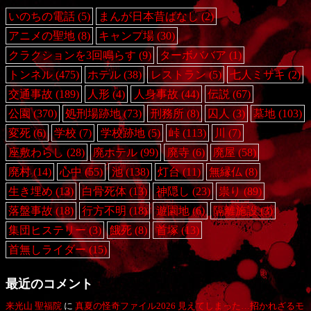
いのちの電話
(5)
まんが日本昔ばなし
(2)
アニメの聖地
(8)
キャンプ場
(30)
クラクションを3回鳴らす
(9)
ターボババア
(1)
トンネル
(475)
ホテル
(38)
レストラン
(5)
七人ミサキ
(2)
交通事故
(189)
人形
(4)
人身事故
(44)
伝説
(67)
公園
(370)
処刑場跡地
(73)
刑務所
(8)
囚人
(3)
墓地
(103)
変死
(6)
学校
(7)
学校跡地
(5)
峠
(113)
川
(7)
座敷わらし
(28)
廃ホテル
(99)
廃寺
(6)
廃屋
(58)
廃村
(14)
心中
(55)
池
(138)
灯台
(11)
無縁仏
(8)
生き埋め
(13)
白骨死体
(13)
神隠し
(23)
祟り
(89)
落盤事故
(18)
行方不明
(18)
遊園地
(6)
隔離施設
(3)
集団ヒステリー
(3)
餓死
(8)
首塚
(13)
首無しライダー
(15)
最近のコメント
来光山 聖福院
に
真夏の怪奇ファイル2026 見えてしまった…招かれざるモ