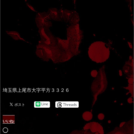
埼玉県上尾市大字平方３３２６
Line
Threads
いいね:
読