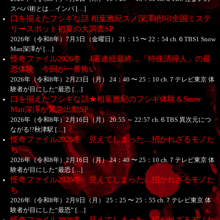
スぺパ術とは…インバ […]
口を揃えたフシギな話 相葉雅紀スノ深澤絶叫!全国ミステ
リースポット初夏の大調査SP
2026年（令和8年）7月3日（金曜日） 21：15 〜 22：54 ch.６TBS1 Snow
Man深澤が […]
怪奇ファイル2026冬 4週連続最終…「特殊清掃人」の最
恐体験 今回が一番怖い
2026年（令和8年）2月23日（月） 24：40 〜 25：10 ch.７テレビ東京 体
験者が目にした“最恐 […]
口を揃えたフシギな話★相葉雅紀のフシギ体験＆Snow
Man深澤が緊急出動SP
2026年（令和8年）2月16日（月） 20:55 ～ 22:57 ch.６TBS 異次元につ
ながる!?秋津駅 […]
怪奇ファイル2026冬 見えてしまった…招かれざるモノた
ち
2026年（令和8年）2月16日（月） 24：40 〜 25：10 ch.７テレビ東京 体
験者が目にした“最恐 […]
怪奇ファイル2026冬 見えてしまった…招かれざるモノた
ち
2026年（令和8年）2月9日（月） 25：25 〜 25：55 ch.７テレビ東京 体
験者が目にした“最恐” […]
怪奇ファイル2026冬 見えてしまった…招かれざるモノた