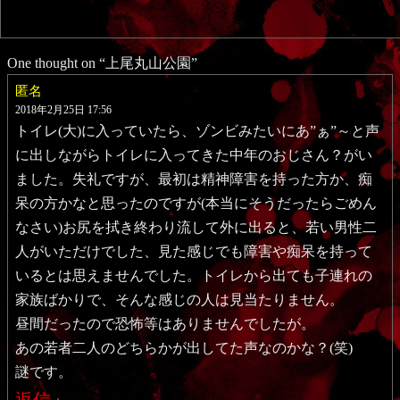
One thought on “
上尾丸山公園
”
匿名
2018年2月25日 17:56
トイレ(大)に入っていたら、ゾンビみたいにあ”ぁ”～と声
に出しながらトイレに入ってきた中年のおじさん？がい
ました。失礼ですが、最初は精神障害を持った方か、痴
呆の方かなと思ったのですが(本当にそうだったらごめん
なさい)お尻を拭き終わり流して外に出ると、若い男性二
人がいただけでした、見た感じでも障害や痴呆を持って
いるとは思えませんでした。トイレから出ても子連れの
家族ばかりで、そんな感じの人は見当たりません。
昼間だったので恐怖等はありませんでしたが。
あの若者二人のどちらかが出してた声なのかな？(笑)
謎です。