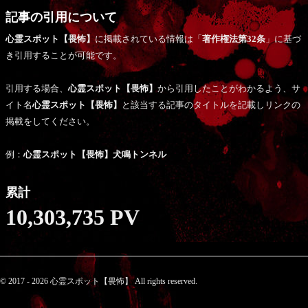
記事の引用について
心霊スポット【畏怖】
に掲載されている情報は「
著作権法第32条
」に基づ
き引用することが可能です。
引用する場合、
心霊スポット【畏怖】
から引用したことがわかるよう、サ
イト名
心霊スポット【畏怖】
と該当する記事のタイトルを記載しリンクの
掲載をしてください。
例：
心霊スポット【畏怖】犬鳴トンネル
累計
10,303,735 PV
© 2017 - 2026 心霊スポット【畏怖】 All rights reserved.