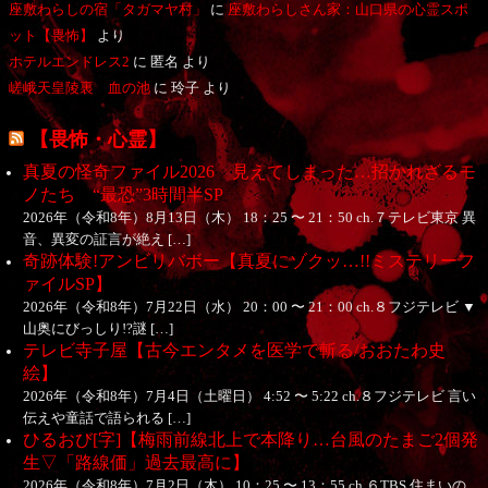
座敷わらしの宿「タガマヤ村」
に
座敷わらしさん家：山口県の心霊スポ
ット【畏怖】
より
ホテルエンドレス2
に
匿名
より
嵯峨天皇陵裏 血の池
に
玲子
より
【畏怖・心霊】
真夏の怪奇ファイル2026 見えてしまった…招かれざるモ
ノたち “最恐”3時間半SP
2026年（令和8年）8月13日（木） 18：25 〜 21：50 ch.７テレビ東京 異
音、異変の証言が絶え […]
奇跡体験!アンビリバボー【真夏にゾクッ…!!ミステリーフ
ァイルSP】
2026年（令和8年）7月22日（水） 20：00 〜 21：00 ch.８フジテレビ ▼
山奥にびっしり!?謎 […]
テレビ寺子屋【古今エンタメを医学で斬る/おおたわ史
絵】
2026年（令和8年）7月4日（土曜日） 4:52 〜 5:22 ch.８フジテレビ 言い
伝えや童話で語られる […]
ひるおび[字]【梅雨前線北上で本降り…台風のたまご2個発
生▽「路線価」過去最高に】
2026年（令和8年）7月2日（木） 10：25 〜 13：55 ch.６TBS 住まいの