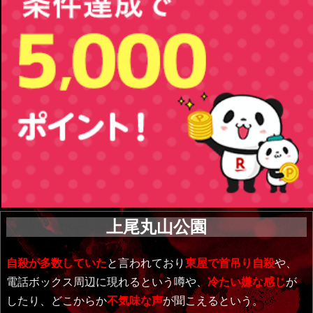
上尾丸山公園
自殺が多数していた
と言われており
東屋で首吊り自殺
や、
電話ボックス周辺に現れるという噂や、
冷たい嫌な感じ
が
したり、どこからか
不気味な声
が聞こえるという。