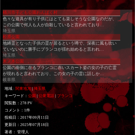
み
桶川市子ども公園わんぱく村
込
色々な遊具が有り子供にはとても楽しそうな公園なのだが、
み
この公園で何人も人が自殺していると言われており…
中…
埼玉県
松原公園
地縛霊となった子供の霊が居るという噂で、深夜に風も吹い
ていないのに勝手にブランコが揺れ始めると言われ…
埼玉県
木ノ本公園
公園の南側に在るブランコに赤いスカート姿の女の子の亡霊
が現れると言われており、この女の子の霊に話しか…
岐阜県
地域 :
関東地方
|
埼玉県
キーワード：
公園
|
公衆電話
|
ブランコ
閲覧数：278 PV
コメント：1件
投稿日：
2017年09月11日
更新日：
2025年07月18日
著者： 管理人