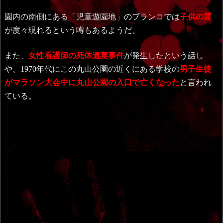
園内の南側にある「児童遊園地」のブランコでは
子供の霊
が度々現れるという噂もあるようだ。
また、
女性看護師の死体遺棄事件
が発生したという話し
や、1970年代にこの丸山公園の近くにある学校の
男子生徒
がマラソン大会中に丸山公園の入口で亡くなった
と言われ
ている。