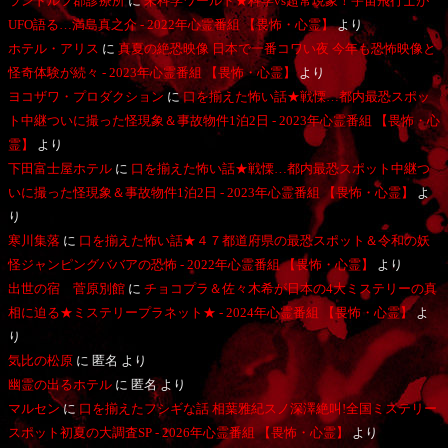
ランドルフ郡診療所
に
未科学ワールド★科学vs超常現象！宇宙飛行士が
UFO語る…満島真之介 - 2022年心霊番組 【畏怖・心霊】
より
ホテル・アリス
に
真夏の絶恐映像 日本で一番コワい夜 今年も恐怖映像と
怪奇体験が続々 - 2023年心霊番組 【畏怖・心霊】
より
ヨコザワ・プロダクション
に
口を揃えた怖い話★戦慄…都内最恐スポッ
ト中継ついに撮った怪現象＆事故物件1泊2日 - 2023年心霊番組 【畏怖・心
霊】
より
下田富士屋ホテル
に
口を揃えた怖い話★戦慄…都内最恐スポット中継つ
いに撮った怪現象＆事故物件1泊2日 - 2023年心霊番組 【畏怖・心霊】
よ
り
寒川集落
に
口を揃えた怖い話★４７都道府県の最恐スポット＆令和の妖
怪ジャンピングババアの恐怖 - 2022年心霊番組 【畏怖・心霊】
より
出世の宿 菅原別館
に
チョコプラ＆佐々木希が日本の4大ミステリーの真
相に迫る★ミステリープラネット★ - 2024年心霊番組 【畏怖・心霊】
よ
り
気比の松原
に
匿名
より
幽霊の出るホテル
に
匿名
より
マルセン
に
口を揃えたフシギな話 相葉雅紀スノ深澤絶叫!全国ミステリー
スポット初夏の大調査SP - 2026年心霊番組 【畏怖・心霊】
より