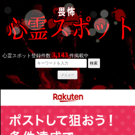
3,143
心霊スポット登録件数
件掲載中
検索
コ
メニュー
ン
テ
ン
ツ
へ
ス
キ
ッ
プ