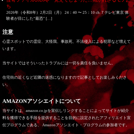
ち
2026年（令和8年）2月2日（月） 24：40 〜 25：10 ch.７テレビ東京 体
験者が目にした“最恐” […]
注意
心霊スポットでの霊症、大怪我、事故死、不法侵入による犯罪など増えて
います。
当サイトではそういったトラブルには一切を責任を負いません。
住宅街の近くなど近隣の迷惑になりますので記事としてお楽しみくださ
い。
AMAZONアソシエイトについて
当サイトは、amazon.co.jpを宣伝しリンクすることによってサイトが紹介
料を獲得できる手段を提供することを目的に設定されたアフィリエイト宣
伝プログラムである、 Amazonアソシエイト・プログラムの参加者です。