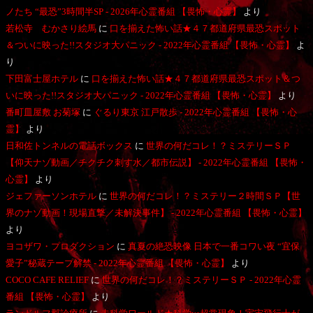
ノたち “最恐”3時間半SP - 2026年心霊番組 【畏怖・心霊】
より
若松寺 むかさり絵馬
に
口を揃えた怖い話★４７都道府県最恐スポット
＆ついに映った!!スタジオ大パニック - 2022年心霊番組 【畏怖・心霊】
よ
り
下田富士屋ホテル
に
口を揃えた怖い話★４７都道府県最恐スポット＆つ
いに映った!!スタジオ大パニック - 2022年心霊番組 【畏怖・心霊】
より
番町皿屋敷 お菊塚
に
ぐるり東京 江戸散歩 - 2022年心霊番組 【畏怖・心
霊】
より
日和佐トンネルの電話ボックス
に
世界の何だコレ！？ミステリーＳＰ
【仰天ナゾ動画／チクチク刺す水／都市伝説】 - 2022年心霊番組 【畏怖・
心霊】
より
ジェファーソンホテル
に
世界の何だコレ！？ミステリー２時間ＳＰ【世
界のナゾ動画！現場直撃／未解決事件】 - 2022年心霊番組 【畏怖・心霊】
より
ヨコザワ・プロダクション
に
真夏の絶恐映像 日本で一番コワい夜 “宜保
愛子”秘蔵テープ解禁 - 2022年心霊番組 【畏怖・心霊】
より
COCO CAFE RELIEF
に
世界の何だコレ！？ミステリーＳＰ - 2022年心霊
番組 【畏怖・心霊】
より