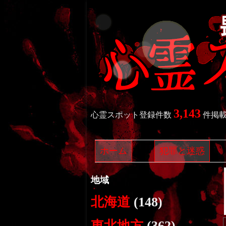
3,143
心霊スポット登録件数
件掲
ホーム
犯罪と迷惑
地域
北海道
(148)
東北地方
(362)