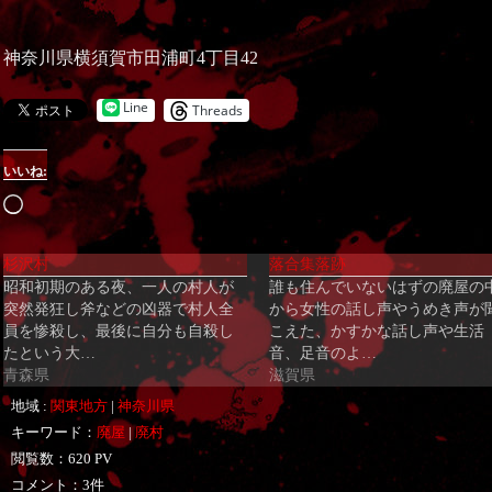
神奈川県横須賀市田浦町4丁目42
Line
Threads
いいね:
読
み
杉沢村
落合集落跡
込
昭和初期のある夜、一人の村人が
誰も住んでいないはずの廃屋の
み
突然発狂し斧などの凶器で村人全
から女性の話し声やうめき声が
中…
員を惨殺し、最後に自分も自殺し
こえた、かすかな話し声や生活
たという大…
音、足音のよ…
青森県
滋賀県
地域 :
関東地方
|
神奈川県
キーワード：
廃屋
|
廃村
閲覧数：620 PV
コメント：3件