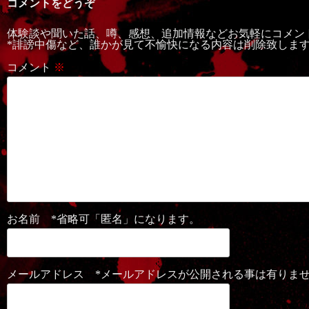
コメントをどうぞ
体験談や聞いた話、噂、感想、追加情報などお気軽にコメン
*誹謗中傷など、誰かが見て不愉快になる内容は削除致しま
コメント
※
お名前 *省略可「匿名」になります。
メールアドレス *メールアドレスが公開される事は有りま