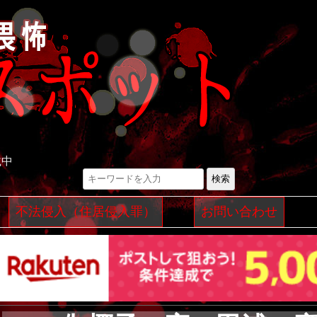
載中
検索
コ
不法侵入（住居侵入罪）
お問い合わせ
ン
テ
ン
ツ
へ
ス
キ
ッ
プ