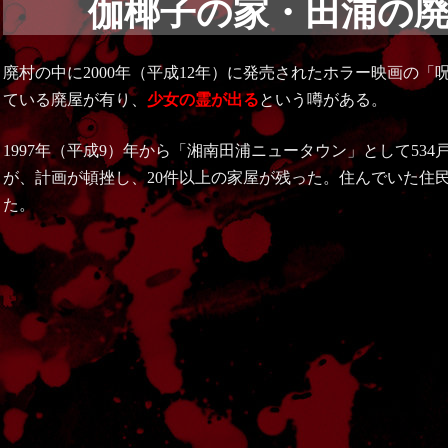
伽椰子の家・田浦の
廃村の中に2000年（平成12年）に発売されたホラー映画の「
ている廃屋が有り、
少女の霊が出る
という噂がある。
1997年（平成9）年から「湘南田浦ニュータウン」として53
が、計画が頓挫し、20件以上の家屋が残った。住んでいた住
た。