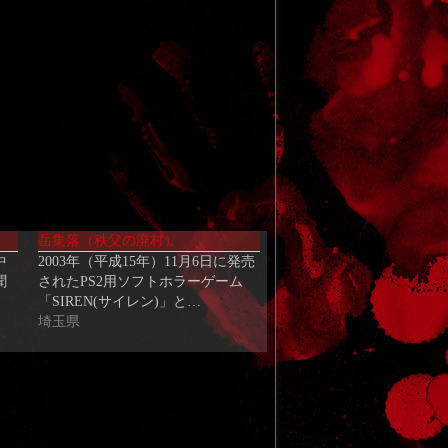
岳集落（秩父の廃村）
中
2003年（平成15年）11月6日に発売
聞
されたPS2用ソフトホラーゲーム
「SIREN(サイレン)」と…
埼玉県