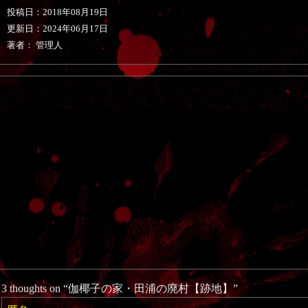
投稿日：
2018年08月19日
更新日：
2024年06月17日
著者： 管理人
3 thoughts on “
伽椰子の家・田浦の廃村【跡地】
”