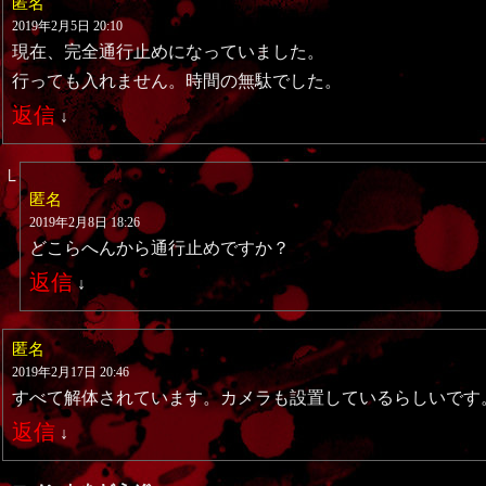
匿名
2019年2月5日 20:10
現在、完全通行止めになっていました。
行っても入れません。時間の無駄でした。
返信
↓
匿名
2019年2月8日 18:26
どこらへんから通行止めですか？
返信
↓
匿名
2019年2月17日 20:46
すべて解体されています。カメラも設置しているらしいです
返信
↓