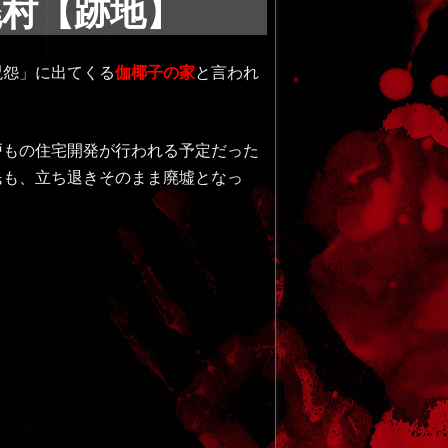
廃村【跡地】
呪怨」に出てくる
伽椰子の家
と言われ
4戸もの住宅開発が行われる予定だった
民も、立ち退きそのまま廃墟となっ