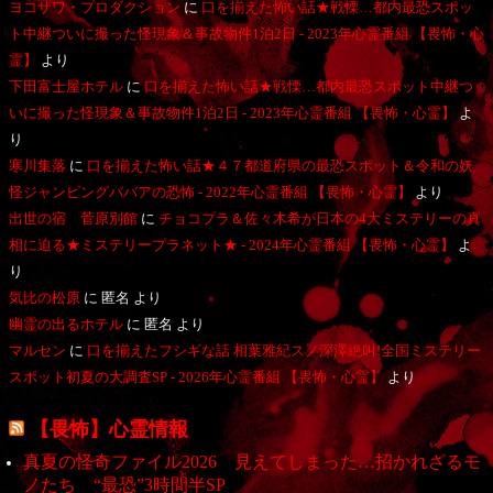
ヨコザワ・プロダクション
に
口を揃えた怖い話★戦慄…都内最恐スポッ
ト中継ついに撮った怪現象＆事故物件1泊2日 - 2023年心霊番組 【畏怖・心
霊】
より
下田富士屋ホテル
に
口を揃えた怖い話★戦慄…都内最恐スポット中継つ
いに撮った怪現象＆事故物件1泊2日 - 2023年心霊番組 【畏怖・心霊】
よ
り
寒川集落
に
口を揃えた怖い話★４７都道府県の最恐スポット＆令和の妖
怪ジャンピングババアの恐怖 - 2022年心霊番組 【畏怖・心霊】
より
出世の宿 菅原別館
に
チョコプラ＆佐々木希が日本の4大ミステリーの真
相に迫る★ミステリープラネット★ - 2024年心霊番組 【畏怖・心霊】
よ
り
気比の松原
に
匿名
より
幽霊の出るホテル
に
匿名
より
マルセン
に
口を揃えたフシギな話 相葉雅紀スノ深澤絶叫!全国ミステリー
スポット初夏の大調査SP - 2026年心霊番組 【畏怖・心霊】
より
【畏怖】心霊情報
真夏の怪奇ファイル2026 見えてしまった…招かれざるモ
ノたち “最恐”3時間半SP