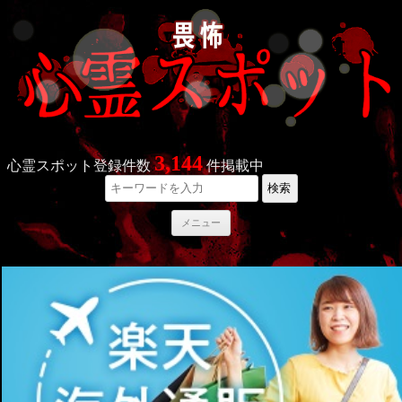
3,144
心霊スポット登録件数
件掲載中
検索
コ
メニュー
ン
テ
ン
ツ
へ
ス
キ
ッ
プ