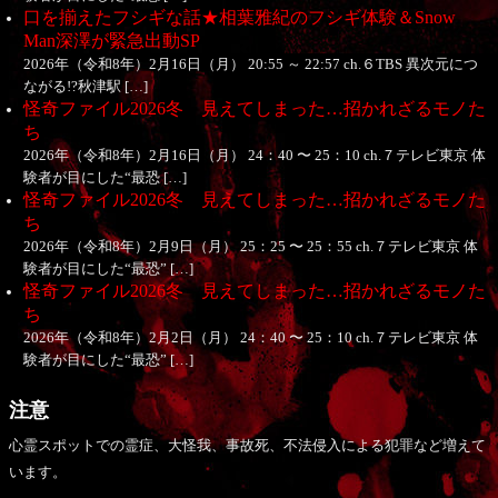
口を揃えたフシギな話★相葉雅紀のフシギ体験＆Snow
Man深澤が緊急出動SP
2026年（令和8年）2月16日（月） 20:55 ～ 22:57 ch.６TBS 異次元につ
ながる!?秋津駅 […]
怪奇ファイル2026冬 見えてしまった…招かれざるモノた
ち
2026年（令和8年）2月16日（月） 24：40 〜 25：10 ch.７テレビ東京 体
験者が目にした“最恐 […]
怪奇ファイル2026冬 見えてしまった…招かれざるモノた
ち
2026年（令和8年）2月9日（月） 25：25 〜 25：55 ch.７テレビ東京 体
験者が目にした“最恐” […]
怪奇ファイル2026冬 見えてしまった…招かれざるモノた
ち
2026年（令和8年）2月2日（月） 24：40 〜 25：10 ch.７テレビ東京 体
験者が目にした“最恐” […]
注意
心霊スポットでの霊症、大怪我、事故死、不法侵入による犯罪など増えて
います。