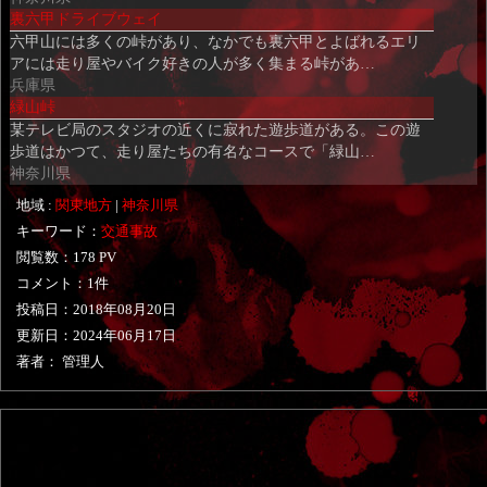
裏六甲ドライブウェイ
六甲山には多くの峠があり、なかでも裏六甲とよばれるエリ
アには走り屋やバイク好きの人が多く集まる峠があ…
兵庫県
緑山峠
某テレビ局のスタジオの近くに寂れた遊歩道がある。この遊
歩道はかつて、走り屋たちの有名なコースで「緑山…
神奈川県
地域 :
関東地方
|
神奈川県
キーワード：
交通事故
閲覧数：178 PV
コメント：1件
投稿日：
2018年08月20日
更新日：
2024年06月17日
著者： 管理人