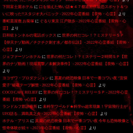
下田富士屋ホテル
に
口を揃えた怖い話★４７都道府県最恐スポット＆つ
いに映った!!スタジオ大パニック - 2022年心霊番組 【畏怖・心霊】
より
番町皿屋敷 お菊塚
に
ぐるり東京 江戸散歩 - 2022年心霊番組 【畏怖・心
霊】
より
日和佐トンネルの電話ボックス
に
世界の何だコレ！？ミステリーＳＰ
【仰天ナゾ動画／チクチク刺す水／都市伝説】 - 2022年心霊番組 【畏怖・
心霊】
より
ジェファーソンホテル
に
世界の何だコレ！？ミステリー２時間ＳＰ【世
界のナゾ動画！現場直撃／未解決事件】 - 2022年心霊番組 【畏怖・心霊】
より
ヨコザワ・プロダクション
に
真夏の絶恐映像 日本で一番コワい夜 “宜保
愛子”秘蔵テープ解禁 - 2022年心霊番組 【畏怖・心霊】
より
COCO CAFE RELIEF
に
世界の何だコレ！？ミステリーＳＰ - 2022年心霊
番組 【畏怖・心霊】
より
ランドルフ郡診療所
に
未科学ワールド★科学vs超常現象！宇宙飛行士が
UFO語る…満島真之介 - 2022年心霊番組 【畏怖・心霊】
より
ホテル・アリス
に
真夏の絶恐映像 日本で一番コワい夜 今年も恐怖映像と
怪奇体験が続々 - 2023年心霊番組 【畏怖・心霊】
より