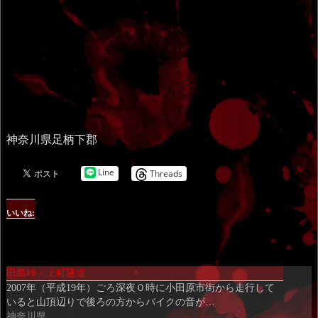
神奈川県足柄下郡
Line
Threads
いいね:
田島峠・上町隧道
2007年（平成19年）ごろ深夜０時に小田原市街から走行して
いると山頂辺りで後ろの方からバイクの音が…
神奈川県