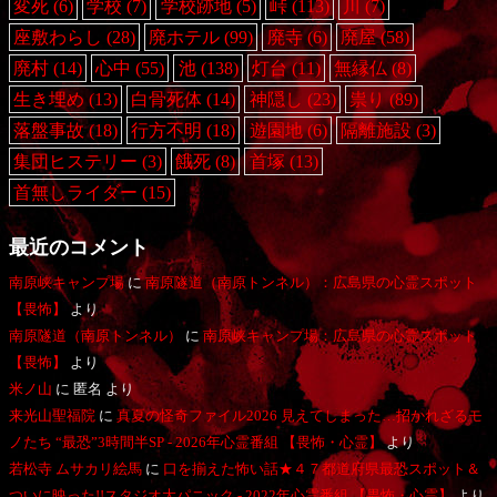
変死
(6)
学校
(7)
学校跡地
(5)
峠
(113)
川
(7)
座敷わらし
(28)
廃ホテル
(99)
廃寺
(6)
廃屋
(58)
廃村
(14)
心中
(55)
池
(138)
灯台
(11)
無縁仏
(8)
生き埋め
(13)
白骨死体
(14)
神隠し
(23)
祟り
(89)
落盤事故
(18)
行方不明
(18)
遊園地
(6)
隔離施設
(3)
集団ヒステリー
(3)
餓死
(8)
首塚
(13)
首無しライダー
(15)
最近のコメント
南原峡キャンプ場
に
南原隧道（南原トンネル）：広島県の心霊スポット
【畏怖】
より
南原隧道（南原トンネル）
に
南原峡キャンプ場：広島県の心霊スポット
【畏怖】
より
米ノ山
に
匿名
より
来光山聖福院
に
真夏の怪奇ファイル2026 見えてしまった…招かれざるモ
ノたち “最恐”3時間半SP - 2026年心霊番組 【畏怖・心霊】
より
若松寺 ムサカリ絵馬
に
口を揃えた怖い話★４７都道府県最恐スポット＆
ついに映った!!スタジオ大パニック - 2022年心霊番組 【畏怖・心霊】
より