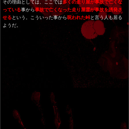
その理由としては、ここでは
多くの走り屋が事故で亡くな
っている
事から
事故で亡くなった走り屋霊が事故を誘発さ
せる
という。こういった事から
呪われた峠
と言う人も居る
ようだ。