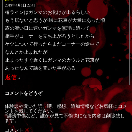
2019年4月1日 22:41
椿ラインはガンマのお化けが出るらしい
もう居ないと思うが 峠に花束が大量にあった頃
霧の濃い日に速いガンマを無理に追って
相手がコーナーを立ち上がろうとしたから
ケツについて行ったらまだコーナーの途中で
なんとか止まれたが
止まったすぐ近くにガンマのカウルと花束が
あったなんて話を聞いた事がある
返信
↓
コメントをどうぞ
体験談や聞いた話、噂、感想、追加情報などお気軽にコメ
ントを残してください。
*誹謗中傷など、誰かが見て不愉快になる内容は削除致し
ます。
コメント
※