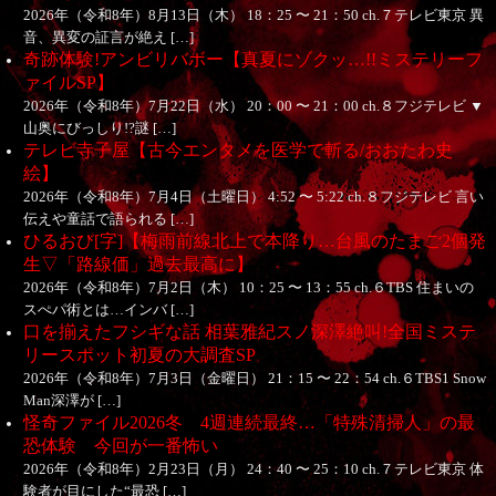
2026年（令和8年）8月13日（木） 18：25 〜 21：50 ch.７テレビ東京 異
音、異変の証言が絶え […]
奇跡体験!アンビリバボー【真夏にゾクッ…!!ミステリーフ
ァイルSP】
2026年（令和8年）7月22日（水） 20：00 〜 21：00 ch.８フジテレビ ▼
山奥にびっしり!?謎 […]
テレビ寺子屋【古今エンタメを医学で斬る/おおたわ史
絵】
2026年（令和8年）7月4日（土曜日） 4:52 〜 5:22 ch.８フジテレビ 言い
伝えや童話で語られる […]
ひるおび[字]【梅雨前線北上で本降り…台風のたまご2個発
生▽「路線価」過去最高に】
2026年（令和8年）7月2日（木） 10：25 〜 13：55 ch.６TBS 住まいの
スぺパ術とは…インバ […]
口を揃えたフシギな話 相葉雅紀スノ深澤絶叫!全国ミステ
リースポット初夏の大調査SP
2026年（令和8年）7月3日（金曜日） 21：15 〜 22：54 ch.６TBS1 Snow
Man深澤が […]
怪奇ファイル2026冬 4週連続最終…「特殊清掃人」の最
恐体験 今回が一番怖い
2026年（令和8年）2月23日（月） 24：40 〜 25：10 ch.７テレビ東京 体
験者が目にした“最恐 […]