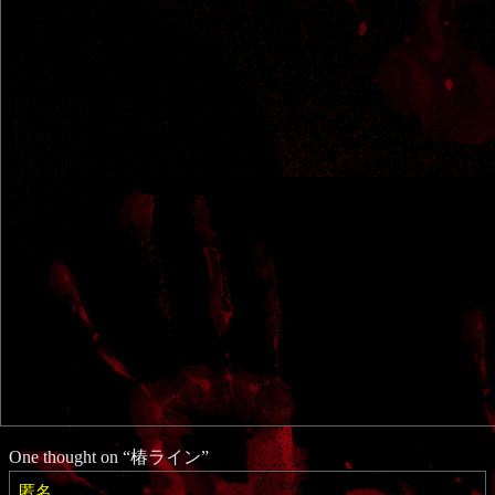
One thought on “
椿ライン
”
匿名