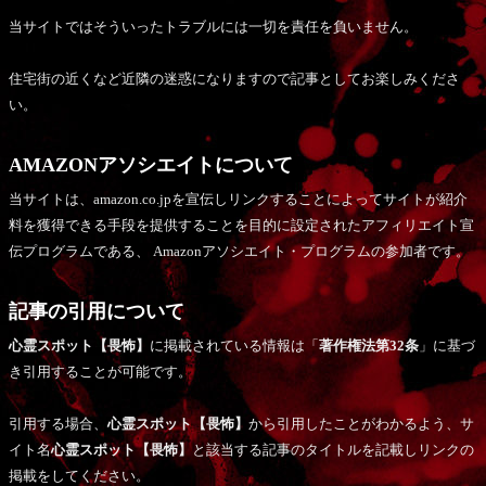
当サイトではそういったトラブルには一切を責任を負いません。
住宅街の近くなど近隣の迷惑になりますので記事としてお楽しみくださ
い。
AMAZONアソシエイトについて
当サイトは、amazon.co.jpを宣伝しリンクすることによってサイトが紹介
料を獲得できる手段を提供することを目的に設定されたアフィリエイト宣
伝プログラムである、 Amazonアソシエイト・プログラムの参加者です。
記事の引用について
心霊スポット【畏怖】
に掲載されている情報は「
著作権法第32条
」に基づ
き引用することが可能です。
引用する場合、
心霊スポット【畏怖】
から引用したことがわかるよう、サ
イト名
心霊スポット【畏怖】
と該当する記事のタイトルを記載しリンクの
掲載をしてください。