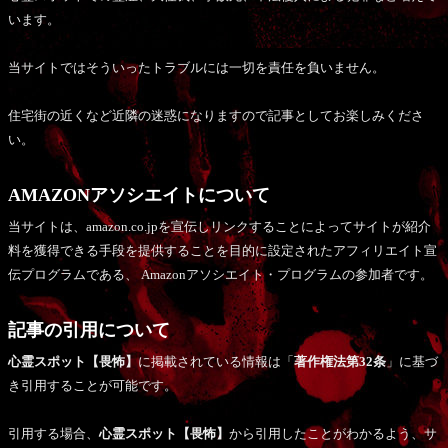
います。
当サイトではそういったトラブルには一切を責任を負いません。
住宅街の近くなど近隣の迷惑になりますので記事としてお楽しみくださ
い。
AMAZONアソシエイトについて
当サイトは、amazon.co.jpを宣伝しリンクすることによってサイトが紹介
料を獲得できる手段を提供することを目的に設定されたアフィリエイト宣
伝プログラムである、 Amazonアソシエイト・プログラムの参加者です。
記事の引用について
心霊スポット【畏怖】
に掲載されている情報は「
著作権法第32条
」に基づ
き引用することが可能です。
引用する場合、
心霊スポット【畏怖】
から引用したことがわかるよう、サ