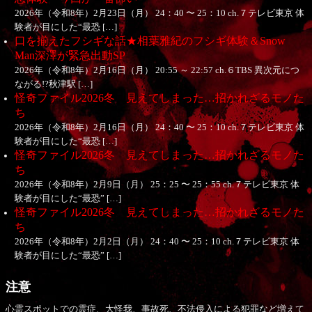
2026年（令和8年）2月23日（月） 24：40 〜 25：10 ch.７テレビ東京 体
験者が目にした“最恐 […]
口を揃えたフシギな話★相葉雅紀のフシギ体験＆Snow
Man深澤が緊急出動SP
2026年（令和8年）2月16日（月） 20:55 ～ 22:57 ch.６TBS 異次元につ
ながる!?秋津駅 […]
怪奇ファイル2026冬 見えてしまった…招かれざるモノた
ち
2026年（令和8年）2月16日（月） 24：40 〜 25：10 ch.７テレビ東京 体
験者が目にした“最恐 […]
怪奇ファイル2026冬 見えてしまった…招かれざるモノた
ち
2026年（令和8年）2月9日（月） 25：25 〜 25：55 ch.７テレビ東京 体
験者が目にした“最恐” […]
怪奇ファイル2026冬 見えてしまった…招かれざるモノた
ち
2026年（令和8年）2月2日（月） 24：40 〜 25：10 ch.７テレビ東京 体
験者が目にした“最恐” […]
注意
心霊スポットでの霊症、大怪我、事故死、不法侵入による犯罪など増えて