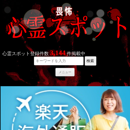
3,144
心霊スポット登録件数
件掲載中
検索
コ
メニュー
ン
テ
ン
ツ
へ
ス
キ
ッ
プ