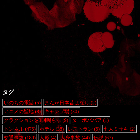
タグ
いのちの電話
(5)
まんが日本昔ばなし
(2)
アニメの聖地
(8)
キャンプ場
(30)
クラクションを3回鳴らす
(9)
ターボババア
(1)
トンネル
(475)
ホテル
(38)
レストラン
(5)
七人ミサキ
(2)
交通事故
(189)
人形
(4)
人身事故
(44)
伝説
(67)