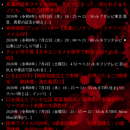
真夏の怪奇ファイル2026 見えてしまった…招かれざるモ
ノたち “最恐”3時間半SP
2026年（令和8年）8月13日（木） 18：25 〜 21：50 ch.７テレビ東京 異
音、異変の証言が絶え […]
奇跡体験!アンビリバボー【真夏にゾクッ…!!ミステリーフ
ァイルSP】
2026年（令和8年）7月22日（水） 20：00 〜 21：00 ch.８フジテレビ ▼
山奥にびっしり!?謎 […]
テレビ寺子屋【古今エンタメを医学で斬る/おおたわ史
絵】
2026年（令和8年）7月4日（土曜日） 4:52 〜 5:22 ch.８フジテレビ 言い
伝えや童話で語られる […]
ひるおび[字]【梅雨前線北上で本降り…台風のたまご2個発
生▽「路線価」過去最高に】
2026年（令和8年）7月2日（木） 10：25 〜 13：55 ch.６TBS 住まいの
スぺパ術とは…インバ […]
口を揃えたフシギな話 相葉雅紀スノ深澤絶叫!全国ミステ
リースポット初夏の大調査SP
2026年（令和8年）7月3日（金曜日） 21：15 〜 22：54 ch.６TBS1 Snow
Man深澤が […]
怪奇ファイル2026冬 4週連続最終…「特殊清掃人」の最
恐体験 今回が一番怖い