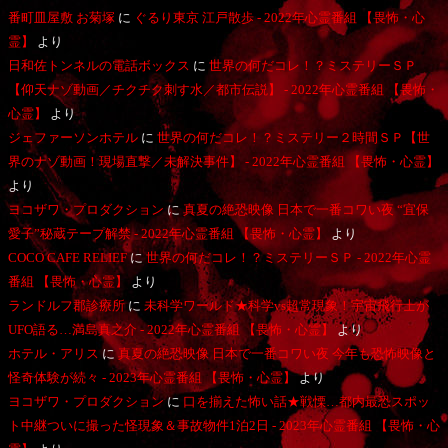
番町皿屋敷 お菊塚
に
ぐるり東京 江戸散歩 - 2022年心霊番組 【畏怖・心
霊】
より
日和佐トンネルの電話ボックス
に
世界の何だコレ！？ミステリーＳＰ
【仰天ナゾ動画／チクチク刺す水／都市伝説】 - 2022年心霊番組 【畏怖・
心霊】
より
ジェファーソンホテル
に
世界の何だコレ！？ミステリー２時間ＳＰ【世
界のナゾ動画！現場直撃／未解決事件】 - 2022年心霊番組 【畏怖・心霊】
より
ヨコザワ・プロダクション
に
真夏の絶恐映像 日本で一番コワい夜 “宜保
愛子”秘蔵テープ解禁 - 2022年心霊番組 【畏怖・心霊】
より
COCO CAFE RELIEF
に
世界の何だコレ！？ミステリーＳＰ - 2022年心霊
番組 【畏怖・心霊】
より
ランドルフ郡診療所
に
未科学ワールド★科学vs超常現象！宇宙飛行士が
UFO語る…満島真之介 - 2022年心霊番組 【畏怖・心霊】
より
ホテル・アリス
に
真夏の絶恐映像 日本で一番コワい夜 今年も恐怖映像と
怪奇体験が続々 - 2023年心霊番組 【畏怖・心霊】
より
ヨコザワ・プロダクション
に
口を揃えた怖い話★戦慄…都内最恐スポッ
ト中継ついに撮った怪現象＆事故物件1泊2日 - 2023年心霊番組 【畏怖・心