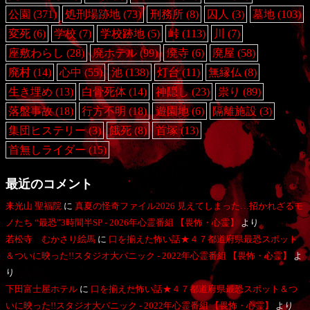
公園
(371)
処刑場跡地
(73)
刑務所
(8)
囚人
(3)
墓地
(103)
変死
(6)
学校
(7)
学校跡地
(5)
峠
(113)
川
(7)
座敷わらし
(28)
廃ホテル
(99)
廃寺
(6)
廃屋
(58)
廃村
(14)
心中
(55)
池
(138)
灯台
(11)
無縁仏
(8)
生き埋め
(13)
白骨死体
(14)
神隠し
(23)
祟り
(89)
落盤事故
(18)
行方不明
(18)
遊園地
(6)
隔離施設
(3)
集団ヒステリー
(3)
餓死
(8)
首塚
(13)
首無しライダー
(15)
最近のコメント
来光山 聖福院
に
真夏の怪奇ファイル2026 見えてしまった…招かれざるモ
ノたち “最恐”3時間半SP - 2026年心霊番組 【畏怖・心霊】
より
若松寺 むかさり絵馬
に
口を揃えた怖い話★４７都道府県最恐スポット
＆ついに映った!!スタジオ大パニック - 2022年心霊番組 【畏怖・心霊】
よ
り
下田富士屋ホテル
に
口を揃えた怖い話★４７都道府県最恐スポット＆つ
いに映った!!スタジオ大パニック - 2022年心霊番組 【畏怖・心霊】
より