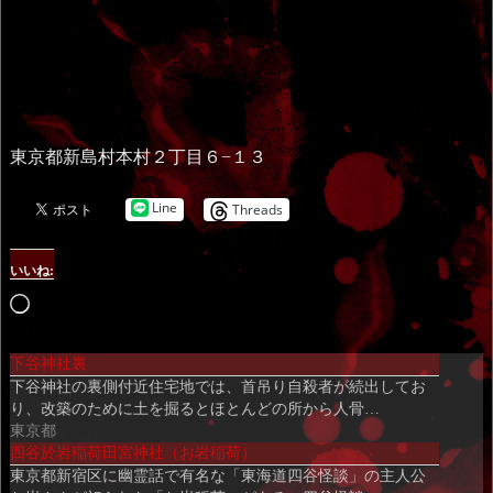
東京都新島村本村２丁目６−１３
Line
Threads
いいね:
読
み
下谷神社裏
込
下谷神社の裏側付近住宅地では、首吊り自殺者が続出してお
み
り、改築のために土を掘るとほとんどの所から人骨…
中…
東京都
四谷於岩稲荷田宮神社（お岩稲荷）
東京都新宿区に幽霊話で有名な「東海道四谷怪談」の主人公