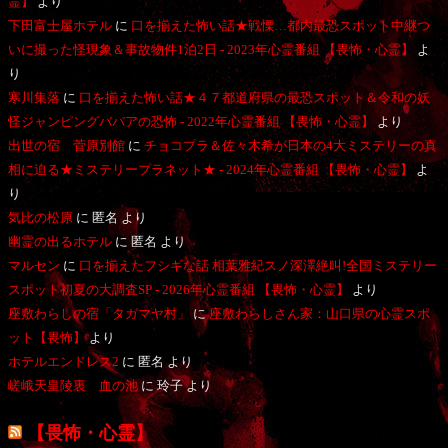
霊】
より
下田富士屋ホテル
に
口を揃えた怖い話★戦慄…都内最恐スポット中継つ
いに撮った怪現象＆事故物件1泊2日 - 2023年心霊番組 【畏怖・心霊】
よ
り
寒川集落
に
口を揃えた怖い話★４７都道府県の最恐スポット＆令和の妖
怪ジャンピングババアの恐怖 - 2022年心霊番組 【畏怖・心霊】
より
出世の宿 菅原別館
に
チョコプラ＆佐々木希が日本の4大ミステリーの真
相に迫る★ミステリープラネット★ - 2024年心霊番組 【畏怖・心霊】
よ
り
気比の松原
に
匿名
より
幽霊の出るホテル
に
匿名
より
マルセン
に
口を揃えたフシギな話 相葉雅紀スノ深澤絶叫!全国ミステリー
スポット初夏の大調査SP - 2026年心霊番組 【畏怖・心霊】
より
座敷わらしの宿「タガマヤ村」
に
座敷わらしさん家：山口県の心霊スポ
ット【畏怖】
より
ホテルエンドレス2
に
匿名
より
嵯峨天皇陵裏 血の池
に
玲子
より
【畏怖・心霊】