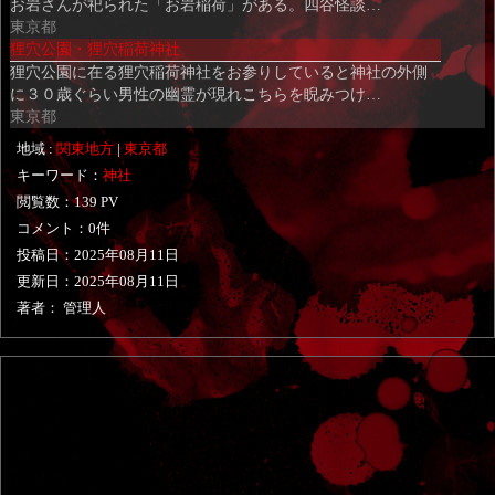
お岩さんが祀られた「お岩稲荷」がある。四谷怪談…
東京都
狸穴公園・狸穴稲荷神社
狸穴公園に在る狸穴稲荷神社をお参りしていると神社の外側
に３０歳ぐらい男性の幽霊が現れこちらを睨みつけ…
東京都
地域 :
関東地方
|
東京都
キーワード：
神社
閲覧数：139 PV
コメント：0件
投稿日：
2025年08月11日
更新日：
2025年08月11日
著者： 管理人