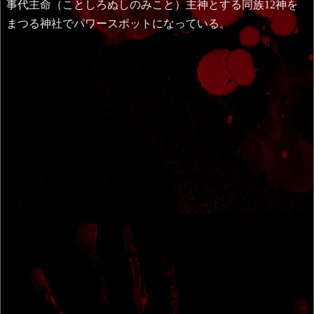
事代主命（ことしろぬしのみこと）主神とする同族12神を
まつる神社でパワースポットになっている。