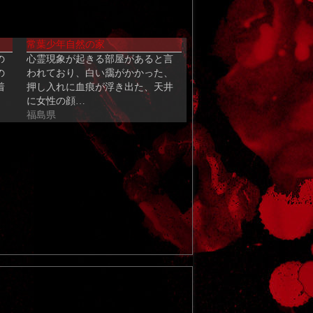
常葉少年自然の家
の
心霊現象が起きる部屋があると言
の
われており、白い靄がかかった、
着
押し入れに血痕が浮き出た、天井
に女性の顔…
福島県