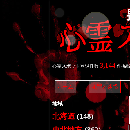
3,144
心霊スポット登録件数
件掲
ホーム
犯罪と迷惑
地域
北海道
(148)
東北地方
(362)