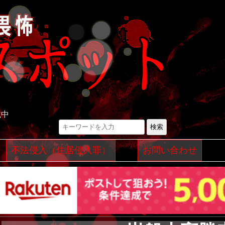
載中
検索
コ
不法侵入（住居侵入罪）
お問い合わせ
ン
テ
ン
ツ
へ
ス
キ
ッ
プ