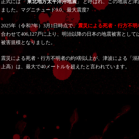
正式には 「
東北地方太平洋沖地震
」 と呼ばれ、この地震と
ました。マグニチュード9.0、最大震度7
2025年（令和7年）3月1日時点で、
震災による死者・行方不明者は
合わせて406,127戸に上り、明治以降の日本の地震被害とし
被害規模となりました。
震災による死者・行方不明者の約9割以上が、津波による「溺
上高）は、最大で40メートルを超えたと言われています。