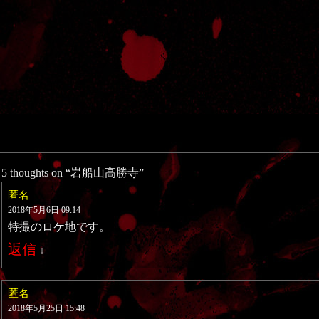
5 thoughts on “
岩船山高勝寺
”
匿名
2018年5月6日 09:14
特撮のロケ地です。
返信
↓
匿名
2018年5月25日 15:48