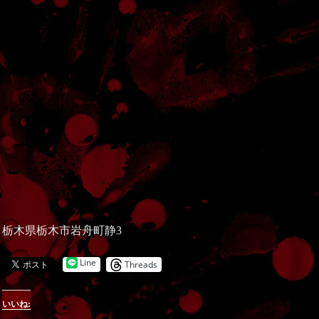
栃木県栃木市岩舟町静3
Line
Threads
いいね: