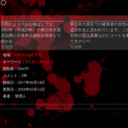
読
み
日和大橋
石巻駅周辺
込
日和ひより大おお橋はしでは、
東日本大震災での被害者の女性
み
2011年（平成23年）の東日本大震
霊が出ると言われています。こ
中…
災以降に石巻市立病院を指差して
女性の霊は真夏なのにコートを
何かを…
てタクシー…
宮城県
宮城県
地域 :
関東地方
|
栃木県
キーワード：
寺
|
東日本大震災
閲覧数：294 PV
コメント：5件
投稿日：
2017年06月14日
更新日：
2026年03月11日
著者： 管理人