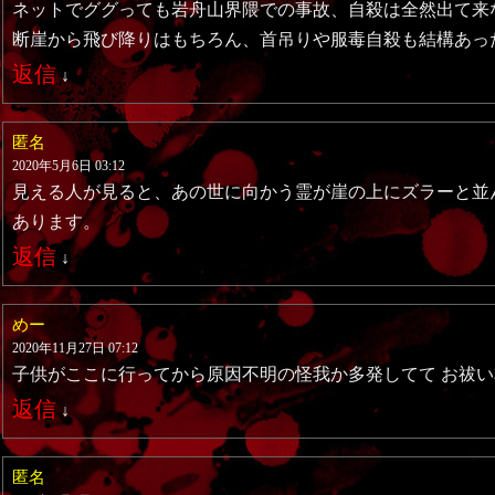
ネットでググっても岩舟山界隈での事故、自殺は全然出て来
断崖から飛び降りはもちろん、首吊りや服毒自殺も結構あっ
返信
↓
匿名
2020年5月6日 03:12
見える人が見ると、あの世に向かう霊が崖の上にズラーと並
あります。
返信
↓
めー
2020年11月27日 07:12
子供がここに行ってから原因不明の怪我か多発してて お祓
返信
↓
匿名