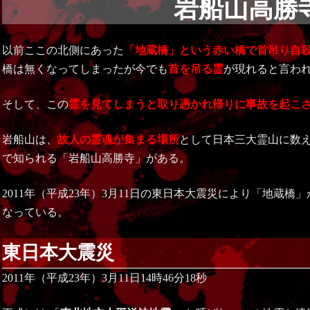
岩船山高勝
以前ここの北側にあった
「地蔵橋」という赤い橋で首吊り自
橋は無くなってしまったが今でも
首を吊る霊
が現れると言わ
そして、この
霊を見てしまうと取り憑かれ帰りに事故を起こ
岩船山は、
故人の霊魂が集まる場所
として日本三大霊山に数
で知られる「岩船山高勝寺」がある。
2011年（平成23年）3月11日の東日本大震災により「地蔵
なっている。
東日本大震災
2011年（平成23年）3月11日14時46分18秒