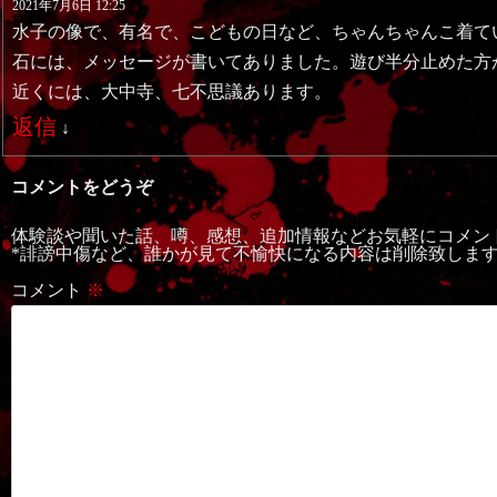
2021年7月6日 12:25
水子の像で、有名で、こどもの日など、ちゃんちゃんこ着て
石には、メッセージが書いてありました。遊び半分止めた方
近くには、大中寺、七不思議あります。
返信
↓
コメントをどうぞ
体験談や聞いた話、噂、感想、追加情報などお気軽にコメン
*誹謗中傷など、誰かが見て不愉快になる内容は削除致しま
コメント
※