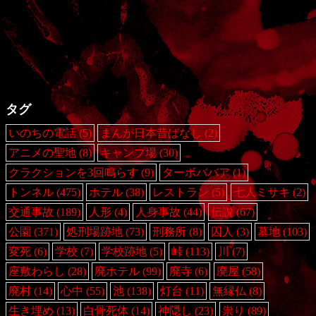
タグ
いのちの電話
(5)
まんが日本昔ばなし
(2)
アニメの聖地
(8)
キャンプ場
(30)
クラクションを3回鳴らす
(9)
ターボババア
(1)
トンネル
(475)
ホテル
(38)
レストラン
(5)
七人ミサキ
(2)
交通事故
(189)
人形
(4)
人身事故
(44)
伝説
(67)
公園
(371)
処刑場跡地
(73)
刑務所
(8)
囚人
(3)
墓地
(103)
変死
(6)
学校
(7)
学校跡地
(5)
峠
(113)
川
(7)
座敷わらし
(28)
廃ホテル
(99)
廃寺
(6)
廃屋
(58)
廃村
(14)
心中
(55)
池
(138)
灯台
(11)
無縁仏
(8)
生き埋め
(13)
白骨死体
(14)
神隠し
(23)
祟り
(89)