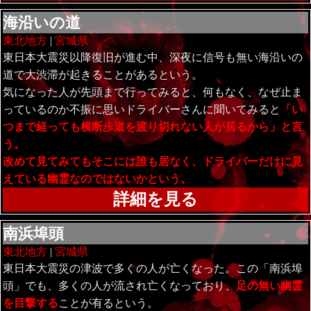
海沿いの道
東北地方
|
宮城県
東日本大震災以降復旧が進む中、深夜に信号も無い海沿いの
道で大渋滞が起きることがあるという。
気になった人が先頭まで行ってみると、何もなく、なぜ止ま
っているのか不振に思いドライバーさんに聞いてみると
「い
つまで経っても横断歩道を渡り切れない人が居るから」と言
う。
改めて見てみてもそこには誰も居なく、ドライバーだけに見
えている幽霊なのではないかという。
詳細を見る
南浜埠頭
東北地方
|
宮城県
東日本大震災の津波で多くの人が亡くなった。この「南浜埠
頭」でも、多くの人が流され亡くなっており、
足の無い幽霊
を目撃する
ことが有るという。