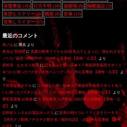
落盤事故
(18)
行方不明
(18)
遊園地
(6)
隔離施設
(3)
集団ヒステリー
(3)
餓死
(8)
首塚
(13)
首無しライダー
(15)
最近のコメント
米ノ山
に
匿名
より
来光山 聖福院
に
真夏の怪奇ファイル2026 見えてしまった…招かれざるモ
ノたち “最恐”3時間半SP - 2026年心霊番組 【畏怖・心霊】
より
若松寺 むかさり絵馬
に
口を揃えた怖い話★４７都道府県最恐スポット
＆ついに映った!!スタジオ大パニック - 2022年心霊番組 【畏怖・心霊】
よ
り
下田富士屋ホテル
に
口を揃えた怖い話★４７都道府県最恐スポット＆つ
いに映った!!スタジオ大パニック - 2022年心霊番組 【畏怖・心霊】
より
番町皿屋敷 お菊塚
に
ぐるり東京 江戸散歩 - 2022年心霊番組 【畏怖・心
霊】
より
日和佐トンネルの電話ボックス
に
世界の何だコレ！？ミステリーＳＰ
【仰天ナゾ動画／チクチク刺す水／都市伝説】 - 2022年心霊番組 【畏怖・
心霊】
より