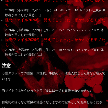
怪奇ファイル2026冬 見えてしまった…招かれざるモノた
ち
2026年（令和8年）2月16日（月） 24：40 〜 25：10 ch.７テレビ東京 体
験者が目にした“最恐 […]
怪奇ファイル2026冬 見えてしまった…招かれざるモノた
ち
2026年（令和8年）2月9日（月） 25：25 〜 25：55 ch.７テレビ東京 体
験者が目にした“最恐” […]
怪奇ファイル2026冬 見えてしまった…招かれざるモノた
ち
2026年（令和8年）2月2日（月） 24：40 〜 25：10 ch.７テレビ東京 体
験者が目にした“最恐” […]
注意
心霊スポットでの霊症、大怪我、事故死、不法侵入による犯罪など増えて
います。
当サイトではそういったトラブルには一切を責任を負いません。
住宅街の近くなど近隣の迷惑になりますので記事としてお楽しみくださ
い。