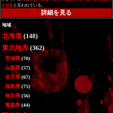
させる
と言われている。
詳細を見る
地域
北海道
(148)
東北地方
(362)
宮城県
(70)
山形県
(57)
岩手県
(67)
福島県
(75)
秋田県
(56)
青森県
(44)