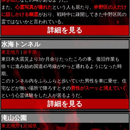
また、
心霊写真が撮れた
という人も居たり、
中野区の人だけ
に話しかける幽霊
がおり、戦時中に疎開してきた中野区民の
霊ではないかと言われている。
詳細を見る
水海トンネル
東北地方
|
岩手県
東日本大震災より3か月余りたったころの事、復旧作業も
徐々に進み始め国道45号線がやっと通れるようになった時
期。
このトンネル内をふらふらと歩いていた男性を車に乗せ、住
宅などが無い場所で降ろすとその
男性がスーッと消えていく
という心霊体験をした人が居るようだ。
詳細を見る
滝山公園
東北地方
|
宮城県