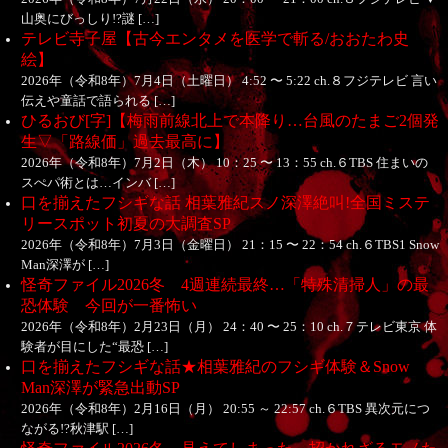
山奥にびっしり!?謎 […]
テレビ寺子屋【古今エンタメを医学で斬る/おおたわ史
絵】
2026年（令和8年）7月4日（土曜日） 4:52 〜 5:22 ch.８フジテレビ 言い
伝えや童話で語られる […]
ひるおび[字]【梅雨前線北上で本降り…台風のたまご2個発
生▽「路線価」過去最高に】
2026年（令和8年）7月2日（木） 10：25 〜 13：55 ch.６TBS 住まいの
スぺパ術とは…インバ […]
口を揃えたフシギな話 相葉雅紀スノ深澤絶叫!全国ミステ
リースポット初夏の大調査SP
2026年（令和8年）7月3日（金曜日） 21：15 〜 22：54 ch.６TBS1 Snow
Man深澤が […]
怪奇ファイル2026冬 4週連続最終…「特殊清掃人」の最
恐体験 今回が一番怖い
2026年（令和8年）2月23日（月） 24：40 〜 25：10 ch.７テレビ東京 体
験者が目にした“最恐 […]
口を揃えたフシギな話★相葉雅紀のフシギ体験＆Snow
Man深澤が緊急出動SP
2026年（令和8年）2月16日（月） 20:55 ～ 22:57 ch.６TBS 異次元につ
ながる!?秋津駅 […]