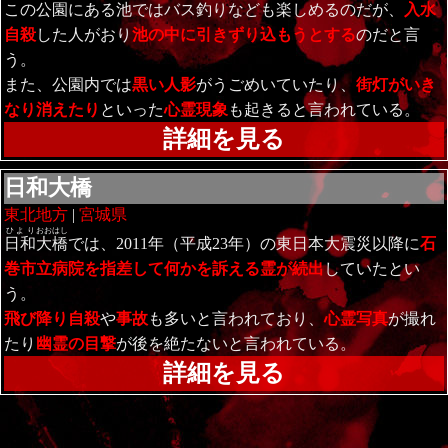
この公園にある池ではバス釣りなども楽しめるのだが、
入水
自殺
した人がおり
池の中に引きずり込もうとする
のだと言
う。
また、公園内では
黒い人影
がうごめいていたり、
街灯がいき
なり消えたり
といった
心霊現象
も起きると言われている。
詳細を見る
日和大橋
東北地方
|
宮城県
ひより
おお
はし
日和
大
橋
では、2011年（平成23年）の東日本大震災以降に
石
巻市立病院を指差して何かを訴える霊が続出
していたとい
う。
飛び降り自殺
や
事故
も多いと言われており、
心霊写真
が撮れ
たり
幽霊の目撃
が後を絶たないと言われている。
詳細を見る