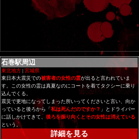
石巻駅周辺
東北地方
|
宮城県
東日本大震災での
被害者の女性の霊
が出ると言われていま
す。この女性の霊は真夏なのにコートを着てタクシーに乗り
込んでくる。
震災で更地になってしまった所いってくださいと言い、向か
っていると後ろから「
私は死んだのですか？
」とドライバー
に話しかけてきて、
後ろを振り向くとその女性は消えている
という。
詳細を見る