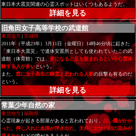
東日本大震災関連の心霊スポットはいくつもあるようだ。
詳細を見る
旧角田女子高等学校の武道館
東北地方
|
宮城県
2011年（平成23年）3月11日（金曜日）14時46分頃に起きた
「東日本大震災」で遺体安置所としても使われていたこの武
道館（体育館）では、
夜になると足を捉まれるという心霊体
験する人が多い
という。
また、
窓に女子高生の幽霊と思われる人影
の目撃も有るのだ
という。
詳細を見る
常葉少年自然の家
東北地方
|
福島県
心霊現象が起きる部屋があると言われており、
白い靄がかか
った
、
押し入れに血痕が浮き出た
、
天井に女性の顔の染みが
浮き出た
などの噂があるようだ。