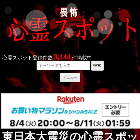
3,144
心霊スポット登録件数
件掲載中
検索
コ
メニュー
ン
テ
ン
ツ
へ
ス
キ
ッ
プ
東日本大震災の心霊スポッ