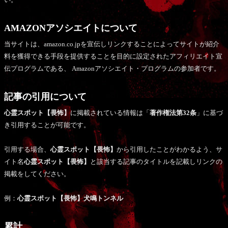
AMAZONアソシエイトについて
当サイトは、amazon.co.jpを宣伝しリンクすることによってサイトが紹介
料を獲得できる手段を提供することを目的に設定されたアフィリエイト宣
伝プログラムである、 Amazonアソシエイト・プログラムの参加者です。
記事の引用について
心霊スポット【畏怖】
に掲載されている情報は「
著作権法第32条
」に基づ
き引用することが可能です。
引用する場合、
心霊スポット【畏怖】
から引用したことがわかるよう、サ
イト名
心霊スポット【畏怖】
と該当する記事のタイトルを記載しリンクの
掲載をしてください。
例：
心霊スポット【畏怖】犬鳴トンネル
累計