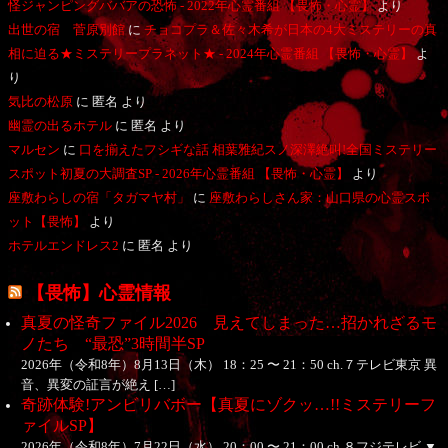
怪ジャンピングババアの恐怖 - 2022年心霊番組 【畏怖・心霊】
より
出世の宿 菅原別館
に
チョコプラ＆佐々木希が日本の4大ミステリーの真
相に迫る★ミステリープラネット★ - 2024年心霊番組 【畏怖・心霊】
よ
り
気比の松原
に
匿名
より
幽霊の出るホテル
に
匿名
より
マルセン
に
口を揃えたフシギな話 相葉雅紀スノ深澤絶叫!全国ミステリー
スポット初夏の大調査SP - 2026年心霊番組 【畏怖・心霊】
より
座敷わらしの宿「タガマヤ村」
に
座敷わらしさん家：山口県の心霊スポ
ット【畏怖】
より
ホテルエンドレス2
に
匿名
より
【畏怖】心霊情報
真夏の怪奇ファイル2026 見えてしまった…招かれざるモ
ノたち “最恐”3時間半SP
2026年（令和8年）8月13日（木） 18：25 〜 21：50 ch.７テレビ東京 異
音、異変の証言が絶え […]
奇跡体験!アンビリバボー【真夏にゾクッ…!!ミステリーフ
ァイルSP】
2026年（令和8年）7月22日（水） 20：00 〜 21：00 ch.８フジテレビ ▼