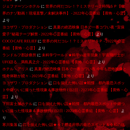
ジェファーソンホテル
に
世界の何だコレ！？ミステリー２時間ＳＰ【世
界のナゾ動画！現場直撃／未解決事件】 - 2022年心霊番組 【畏怖・心霊】
より
ヨコザワ・プロダクション
に
真夏の絶恐映像 日本で一番コワい夜 “宜保
愛子”秘蔵テープ解禁 - 2022年心霊番組 【畏怖・心霊】
より
COCO CAFE RELIEF
に
世界の何だコレ！？ミステリーＳＰ - 2022年心霊
番組 【畏怖・心霊】
より
ランドルフ郡診療所
に
未科学ワールド★科学vs超常現象！宇宙飛行士が
UFO語る…満島真之介 - 2022年心霊番組 【畏怖・心霊】
より
ホテル・アリス
に
真夏の絶恐映像 日本で一番コワい夜 今年も恐怖映像と
怪奇体験が続々 - 2023年心霊番組 【畏怖・心霊】
より
ヨコザワ・プロダクション
に
口を揃えた怖い話★戦慄…都内最恐スポッ
ト中継ついに撮った怪現象＆事故物件1泊2日 - 2023年心霊番組 【畏怖・心
霊】
より
下田富士屋ホテル
に
口を揃えた怖い話★戦慄…都内最恐スポット中継つ
いに撮った怪現象＆事故物件1泊2日 - 2023年心霊番組 【畏怖・心霊】
よ
り
寒川集落
に
口を揃えた怖い話★４７都道府県の最恐スポット＆令和の妖