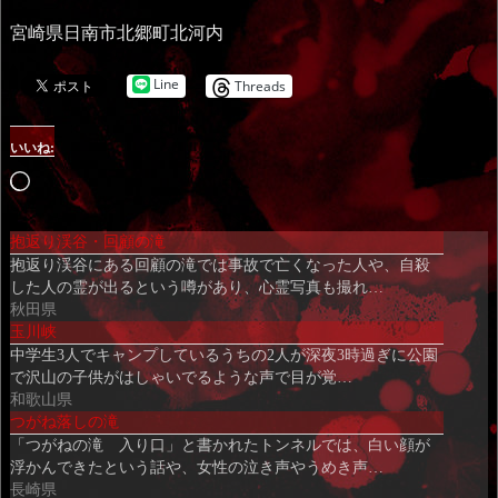
宮崎県日南市北郷町北河内
Line
Threads
いいね:
読
み
抱返り渓谷・回顧の滝
込
抱返り渓谷にある回顧の滝では事故で亡くなった人や、自殺
み
した人の霊が出るという噂があり、心霊写真も撮れ…
中…
秋田県
玉川峡
中学生3人でキャンプしているうちの2人が深夜3時過ぎに公園
で沢山の子供がはしゃいでるような声で目が覚…
和歌山県
つがね落しの滝
「つがねの滝 入り口」と書かれたトンネルでは、白い顔が
浮かんできたという話や、女性の泣き声やうめき声…
長崎県