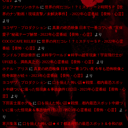
心霊】
より
ジェファーソンホテル
に
世界の何だコレ！？ミステリー２時間ＳＰ【世
界のナゾ動画！現場直撃／未解決事件】 - 2022年心霊番組 【畏怖・心霊】
より
ヨコザワ・プロダクション
に
真夏の絶恐映像 日本で一番コワい夜 “宜保
愛子”秘蔵テープ解禁 - 2022年心霊番組 【畏怖・心霊】
より
COCO CAFE RELIEF
に
世界の何だコレ！？ミステリーＳＰ - 2022年心霊
番組 【畏怖・心霊】
より
ランドルフ郡診療所
に
未科学ワールド★科学vs超常現象！宇宙飛行士が
UFO語る…満島真之介 - 2022年心霊番組 【畏怖・心霊】
より
ホテル・アリス
に
真夏の絶恐映像 日本で一番コワい夜 今年も恐怖映像と
怪奇体験が続々 - 2023年心霊番組 【畏怖・心霊】
より
ヨコザワ・プロダクション
に
口を揃えた怖い話★戦慄…都内最恐スポッ
ト中継ついに撮った怪現象＆事故物件1泊2日 - 2023年心霊番組 【畏怖・心
霊】
より
下田富士屋ホテル
に
口を揃えた怖い話★戦慄…都内最恐スポット中継つ
いに撮った怪現象＆事故物件1泊2日 - 2023年心霊番組 【畏怖・心霊】
よ
り
寒川集落
に
口を揃えた怖い話★４７都道府県の最恐スポット＆令和の妖