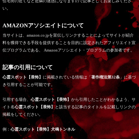
住宅街の近くなど近隣の迷惑になりますので記事としてお楽しみくださ
い。
AMAZONアソシエイトについて
当サイトは、amazon.co.jpを宣伝しリンクすることによってサイトが紹介
料を獲得できる手段を提供することを目的に設定されたアフィリエイト宣
伝プログラムである、 Amazonアソシエイト・プログラムの参加者です。
記事の引用について
心霊スポット【畏怖】
に掲載されている情報は「
著作権法第32条
」に基づ
き引用することが可能です。
引用する場合、
心霊スポット【畏怖】
から引用したことがわかるよう、サ
イト名
心霊スポット【畏怖】
と該当する記事のタイトルを記載しリンクの
掲載をしてください。
例：
心霊スポット【畏怖】犬鳴トンネル