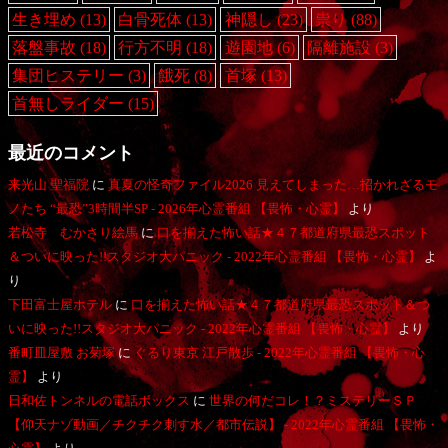
生き埋め
(13)
白骨死体
(13)
神隠し
(23)
祟り
(88)
落盤事故
(18)
行方不明
(18)
遊園地
(6)
隔離施設
(3)
集団ヒステリー
(3)
餓死
(8)
首塚
(13)
首無しライダー
(15)
最近のコメント
来光山 聖福院
に
真夏の怪奇ファイル2026 見えてしまった…招かれざるモ
ノたち “最恐”3時間半SP - 2026年心霊番組 【畏怖・心霊】
より
若松寺 むかさり絵馬
に
口を揃えた怖い話★４７都道府県最恐スポット
＆ついに映った!!スタジオ大パニック - 2022年心霊番組 【畏怖・心霊】
よ
り
下田富士屋ホテル
に
口を揃えた怖い話★４７都道府県最恐スポット＆つ
いに映った!!スタジオ大パニック - 2022年心霊番組 【畏怖・心霊】
より
番町皿屋敷 お菊塚
に
ぐるり東京 江戸散歩 - 2022年心霊番組 【畏怖・心
霊】
より
日和佐トンネルの電話ボックス
に
世界の何だコレ！？ミステリーＳＰ
【仰天ナゾ動画／チクチク刺す水／都市伝説】 - 2022年心霊番組 【畏怖・