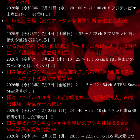
ァイルSP】
2026年（令和8年）7月22日（水） 20：00 〜 21：00 ch.８フジテレビ ▼
山奥にびっしり!?謎 […]
テレビ寺子屋【古今エンタメを医学で斬る/おおたわ史
絵】
2026年（令和8年）7月4日（土曜日） 4:52 〜 5:22 ch.８フジテレビ 言い
伝えや童話で語られる […]
ひるおび[字]【梅雨前線北上で本降り…台風のたまご2個発
生▽「路線価」過去最高に】
2026年（令和8年）7月2日（木） 10：25 〜 13：55 ch.６TBS 住まいの
スぺパ術とは…インバ […]
口を揃えたフシギな話 相葉雅紀スノ深澤絶叫!全国ミステ
リースポット初夏の大調査SP
2026年（令和8年）7月3日（金曜日） 21：15 〜 22：54 ch.６TBS1 Snow
Man深澤が […]
怪奇ファイル2026冬 4週連続最終…「特殊清掃人」の最
恐体験 今回が一番怖い
2026年（令和8年）2月23日（月） 24：40 〜 25：10 ch.７テレビ東京 体
験者が目にした“最恐 […]
口を揃えたフシギな話★相葉雅紀のフシギ体験＆Snow
Man深澤が緊急出動SP
2026年（令和8年）2月16日（月） 20:55 ～ 22:57 ch.６TBS 異次元につ