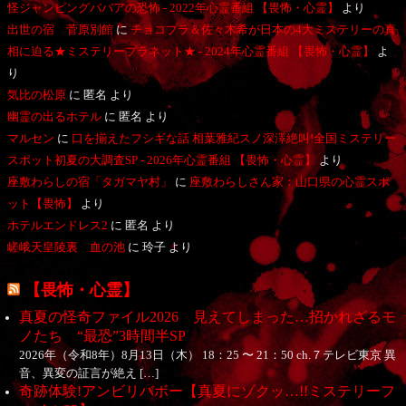
怪ジャンピングババアの恐怖 - 2022年心霊番組 【畏怖・心霊】
より
出世の宿 菅原別館
に
チョコプラ＆佐々木希が日本の4大ミステリーの真
相に迫る★ミステリープラネット★ - 2024年心霊番組 【畏怖・心霊】
よ
り
気比の松原
に
匿名
より
幽霊の出るホテル
に
匿名
より
マルセン
に
口を揃えたフシギな話 相葉雅紀スノ深澤絶叫!全国ミステリー
スポット初夏の大調査SP - 2026年心霊番組 【畏怖・心霊】
より
座敷わらしの宿「タガマヤ村」
に
座敷わらしさん家：山口県の心霊スポ
ット【畏怖】
より
ホテルエンドレス2
に
匿名
より
嵯峨天皇陵裏 血の池
に
玲子
より
【畏怖・心霊】
真夏の怪奇ファイル2026 見えてしまった…招かれざるモ
ノたち “最恐”3時間半SP
2026年（令和8年）8月13日（木） 18：25 〜 21：50 ch.７テレビ東京 異
音、異変の証言が絶え […]
奇跡体験!アンビリバボー【真夏にゾクッ…!!ミステリーフ