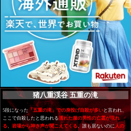
猪八重渓谷 五重の滝
5段になった
「五重の滝」での身投げ自殺が多い
と言われ、
ここで自殺したと思われる
濡れた服の男性の亡霊が現れ
る
、
岩場から呻き声が聞こえてくる
、誰も居ないのに
人の