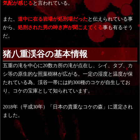
気配が感じる
と言われている。
また、
道中に在る岩場が処刑場だった
と伝えられている事
から、
処刑された男の
呻き声が
聞こえてくる
事も有るそう
だ。
猪八重渓谷の基本情報
五重の滝を中心に20数カ所の滝が点在し、シイ、タブ、カ
シ等の原生的な照葉樹林が広がる。一定の湿度と温度が保
たれている為、渓谷一帯には約300種のコケが自生してお
り、コケの宝庫として知られています。
2018年（平成30年）「日本の貴重なコケの森」に選定され
ました。