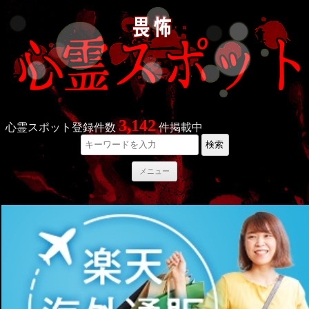
3,142
心霊スポット登録件数
件掲載中
検索
コ
メニュー
ン
テ
ン
ツ
へ
ス
キ
ッ
プ