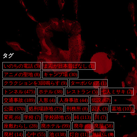
タグ
いのちの電話
(5)
まんが日本昔ばなし
(2)
アニメの聖地
(8)
キャンプ場
(30)
クラクションを3回鳴らす
(9)
ターボババア
(1)
トンネル
(475)
ホテル
(38)
レストラン
(5)
七人ミサキ
(2)
交通事故
(189)
人形
(4)
人身事故
(44)
伝説
(67)
公園
(370)
処刑場跡地
(73)
刑務所
(8)
囚人
(3)
墓地
(103)
変死
(6)
学校
(7)
学校跡地
(5)
峠
(113)
川
(7)
座敷わらし
(28)
廃ホテル
(99)
廃寺
(6)
廃屋
(58)
廃村
(14)
心中
(55)
池
(138)
灯台
(11)
無縁仏
(8)