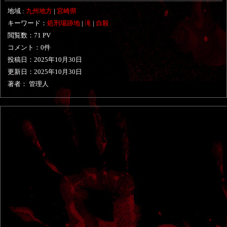
地域 :
九州地方
|
宮崎県
キーワード：
処刑場跡地
|
滝
|
自殺
閲覧数：71 PV
コメント：0件
投稿日：
2025年10月30日
更新日：
2025年10月30日
著者： 管理人