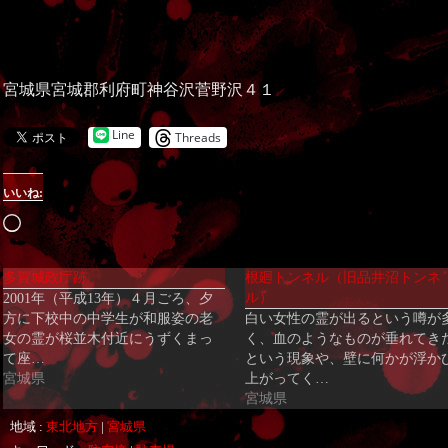
宮城県宮城郡利府町神谷沢菅野沢４１
Line
Threads
いいね:
読
み
多賀城政庁跡
根廻トンネル（旧品井沼トンネ
込
ル）
2001年（平成13年）４月ごろ、夕
み
方に下校中の中学生が和服姿の老
白い女性の霊が出るという噂が
中…
女の霊が桜並木付近にうずくまっ
く、血のようなものが垂れてき
て座…
という現象や、壁に何かが浮か
宮城県
上がってく…
宮城県
地域 :
東北地方
|
宮城県