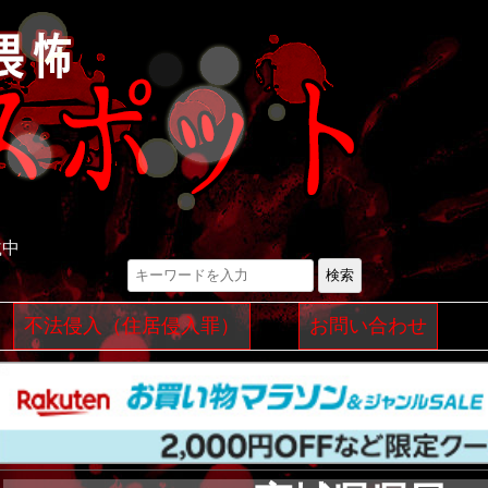
載中
検索
コ
不法侵入（住居侵入罪）
お問い合わせ
ン
テ
ン
ツ
へ
ス
キ
ッ
プ