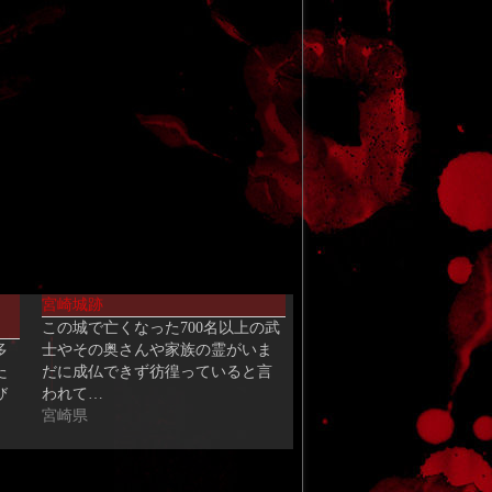
宮崎城跡
この城で亡くなった700名以上の武
多
士やその奥さんや家族の霊がいま
た
だに成仏できず彷徨っていると言
び
われて…
宮崎県