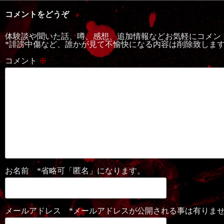
コメントをどうぞ
体験談や聞いた話、噂、感想、追加情報などお気軽にコメン
*誹謗中傷など、誰かが見て不愉快になる内容は削除致しま
コメント
※
お名前 *省略可「匿名」になります。
メールアドレス *メールアドレスが公開される事は有りま