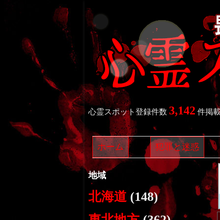
3,142
心霊スポット登録件数
件掲
ホーム
犯罪と迷惑
地域
北海道
(148)
東北地方
(362)