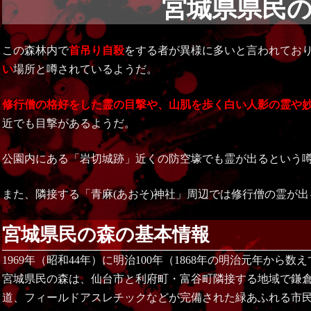
宮城県県民
この森林内で
首吊り自殺
をする者が異様に多いと言われてお
い
場所と噂されているようだ。
修行僧の格好をした霊の目撃や、山肌を歩く白い人影の霊や
近でも目撃があるようだ。
公園内にある「岩切城跡」近くの防空壕でも霊が出るという
また、隣接する「青麻(あおそ)神社」周辺では修行僧の霊が
宮城県民の森の基本情報
1969年（昭和44年）に明治100年（1868年の明治元年から
宮城県民の森は、仙台市と利府町・富谷町隣接する地域で鎌
道、フィールドアスレチックなどが完備された緑あふれる市