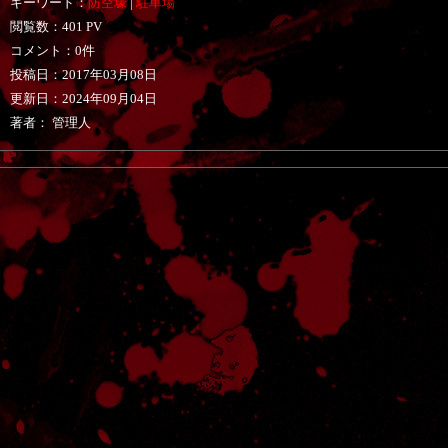
キーワード：
防空壕
|
駐車場
閲覧数：401 PV
コメント：0件
投稿日：
2017年03月08日
更新日：
2024年09月04日
著者： 管理人