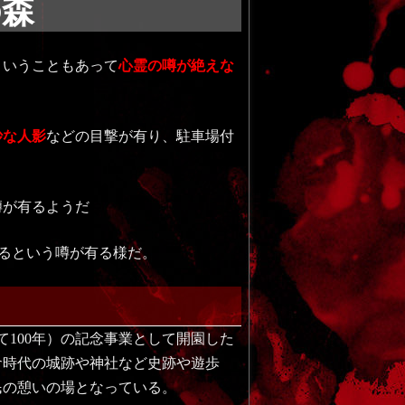
の森
りいうこともあって
心霊の噂が絶えな
妙な人影
などの目撃が有り、駐車場付
噂が有るようだ
出るという噂が有る様だ。
数えて100年）の記念事業として開園した
倉時代の城跡や神社など史跡や遊歩
民の憩いの場となっている。