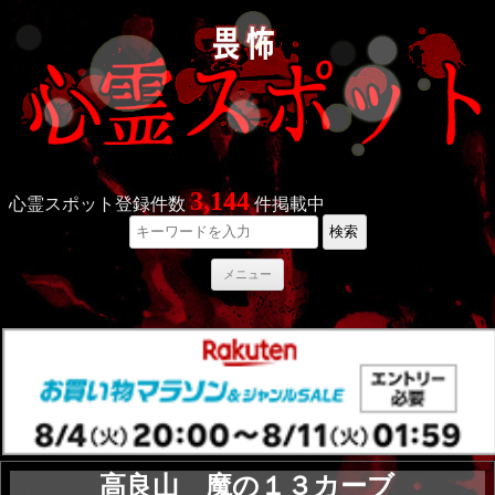
3,144
心霊スポット登録件数
件掲載中
検索
コ
メニュー
ン
テ
ン
ツ
へ
ス
キ
ッ
プ
高良山 魔の１３カーブ