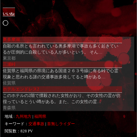
いいね:
読
み
奥多摩湖
込
自殺の名所とも言われている奥多摩湖で事故も多く起きてい
み
るが圧倒的に自殺している人が多いという。 そん…
中…
東京都
三瀬峠
佐賀県と福岡県の県境にある国道２６３号線に有る峠で心霊
現象と思われる謎の交通事故多発してると噂がある…
佐賀県
ホテルエンドレス2
このホテルの2階で撲殺された女性がおり、その女性の霊が彷
徨っているとうい噂がある。また、この女性の霊…
青森県
地域 :
九州地方
|
福岡県
キーワード：
交通事故
|
首無しライダー
閲覧数：828 PV