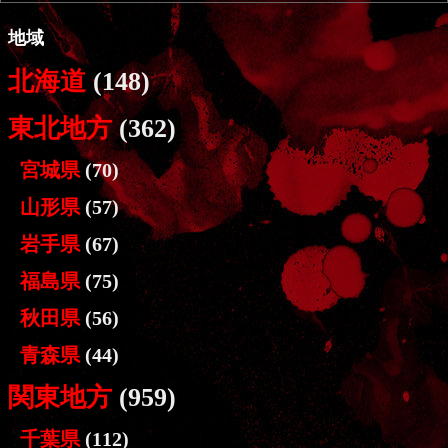
地域
北海道
(148)
東北地方
(362)
宮城県
(70)
山形県
(57)
岩手県
(67)
福島県
(75)
秋田県
(56)
青森県
(44)
関東地方
(959)
千葉県
(112)