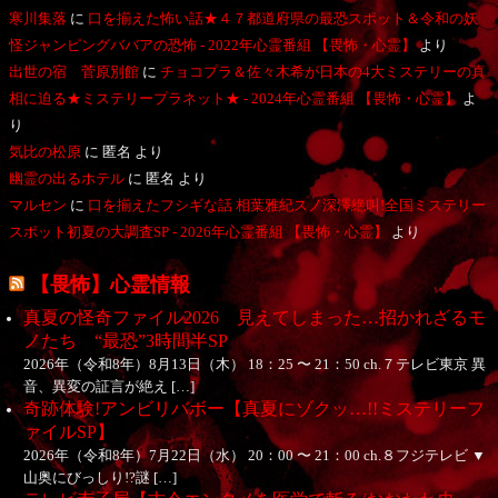
寒川集落
に
口を揃えた怖い話★４７都道府県の最恐スポット＆令和の妖
怪ジャンピングババアの恐怖 - 2022年心霊番組 【畏怖・心霊】
より
出世の宿 菅原別館
に
チョコプラ＆佐々木希が日本の4大ミステリーの真
相に迫る★ミステリープラネット★ - 2024年心霊番組 【畏怖・心霊】
よ
り
気比の松原
に
匿名
より
幽霊の出るホテル
に
匿名
より
マルセン
に
口を揃えたフシギな話 相葉雅紀スノ深澤絶叫!全国ミステリー
スポット初夏の大調査SP - 2026年心霊番組 【畏怖・心霊】
より
【畏怖】心霊情報
真夏の怪奇ファイル2026 見えてしまった…招かれざるモ
ノたち “最恐”3時間半SP
2026年（令和8年）8月13日（木） 18：25 〜 21：50 ch.７テレビ東京 異
音、異変の証言が絶え […]
奇跡体験!アンビリバボー【真夏にゾクッ…!!ミステリーフ
ァイルSP】
2026年（令和8年）7月22日（水） 20：00 〜 21：00 ch.８フジテレビ ▼
山奥にびっしり!?謎 […]