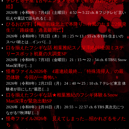
テレビ寺子屋【古今エンタメを医学で斬る/おおたわ史
絵】
2026年（令和8年）7月4日（土曜日） 4:52 〜 5:22 ch.８フジテレビ 言い
伝えや童話で語られる […]
ひるおび[字]【梅雨前線北上で本降り…台風のたまご2個発
生▽「路線価」過去最高に】
2026年（令和8年）7月2日（木） 10：25 〜 13：55 ch.６TBS 住まいの
スぺパ術とは…インバ […]
口を揃えたフシギな話 相葉雅紀スノ深澤絶叫!全国ミステ
リースポット初夏の大調査SP
2026年（令和8年）7月3日（金曜日） 21：15 〜 22：54 ch.６TBS1 Snow
Man深澤が […]
怪奇ファイル2026冬 4週連続最終…「特殊清掃人」の最
恐体験 今回が一番怖い
2026年（令和8年）2月23日（月） 24：40 〜 25：10 ch.７テレビ東京 体
験者が目にした“最恐 […]
口を揃えたフシギな話★相葉雅紀のフシギ体験＆Snow
Man深澤が緊急出動SP
2026年（令和8年）2月16日（月） 20:55 ～ 22:57 ch.６TBS 異次元につ
ながる!?秋津駅 […]
怪奇ファイル2026冬 見えてしまった…招かれざるモノた
ち