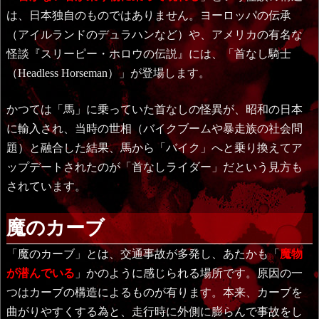
は、日本独自のものではありません。ヨーロッパの伝承
（アイルランドのデュラハンなど）や、アメリカの有名な
怪談『スリーピー・ホロウの伝説』には、「首なし騎士
（Headless Horseman）」が登場します。
かつては「馬」に乗っていた首なしの怪異が、昭和の日本
に輸入され、当時の世相（バイクブームや暴走族の社会問
題）と融合した結果、馬から「バイク」へと乗り換えてア
ップデートされたのが「首なしライダー」だという見方も
されています。
魔のカーブ
「魔のカーブ」とは、交通事故が多発し、あたかも「
魔物
が潜んでいる
」かのように感じられる場所です。原因の一
つはカーブの構造によるものが有ります。本来、カーブを
曲がりやすくする為と、走行時に外側に膨らんで事故をし