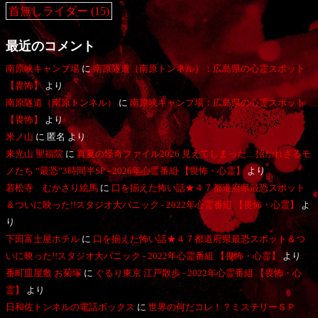
首無しライダー
(15)
最近のコメント
南原峡キャンプ場
に
南原隧道（南原トンネル）：広島県の心霊スポット
【畏怖】
より
南原隧道（南原トンネル）
に
南原峡キャンプ場：広島県の心霊スポット
【畏怖】
より
米ノ山
に
匿名
より
来光山 聖福院
に
真夏の怪奇ファイル2026 見えてしまった…招かれざるモ
ノたち “最恐”3時間半SP - 2026年心霊番組 【畏怖・心霊】
より
若松寺 むかさり絵馬
に
口を揃えた怖い話★４７都道府県最恐スポット
＆ついに映った!!スタジオ大パニック - 2022年心霊番組 【畏怖・心霊】
よ
り
下田富士屋ホテル
に
口を揃えた怖い話★４７都道府県最恐スポット＆つ
いに映った!!スタジオ大パニック - 2022年心霊番組 【畏怖・心霊】
より
番町皿屋敷 お菊塚
に
ぐるり東京 江戸散歩 - 2022年心霊番組 【畏怖・心
霊】
より
日和佐トンネルの電話ボックス
に
世界の何だコレ！？ミステリーＳＰ