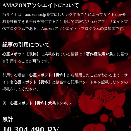
AMAZONアソシエイトについて
当サイトは、amazon.co.jpを宣伝しリンクすることによってサイトが紹介
料を獲得できる手段を提供することを目的に設定されたアフィリエイト宣
伝プログラムである、 Amazonアソシエイト・プログラムの参加者です。
記事の引用について
心霊スポット【畏怖】
に掲載されている情報は「
著作権法第32条
」に基づ
き引用することが可能です。
引用する場合、
心霊スポット【畏怖】
から引用したことがわかるよう、サ
イト名
心霊スポット【畏怖】
と該当する記事のタイトルを記載しリンクの
掲載をしてください。
例：
心霊スポット【畏怖】犬鳴トンネル
累計
10,304,490 PV