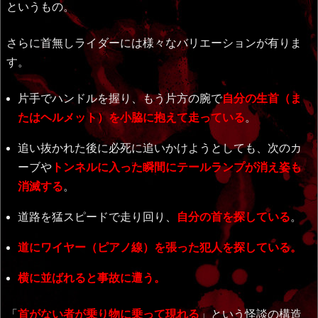
というもの。
さらに首無しライダーには様々なバリエーションが有りま
す。
片手でハンドルを握り、もう片方の腕で
自分の生首（ま
たはヘルメット）を小脇に抱えて走っている
。
追い抜かれた後に必死に追いかけようとしても、次のカ
ーブや
トンネルに入った瞬間にテールランプが消え姿も
消滅する
。
道路を猛スピードで走り回り、
自分の首を探している
。
道にワイヤー（ピアノ線）を張った犯人を探している。
横に並ばれると事故に遭う。
「
首がない者が乗り物に乗って現れる
」という怪談の構造