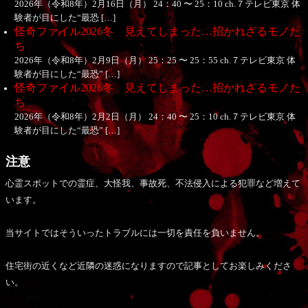
2026年（令和8年）2月16日（月） 24：40 〜 25：10 ch.７テレビ東京 体
験者が目にした“最恐 […]
怪奇ファイル2026冬 見えてしまった…招かれざるモノた
ち
2026年（令和8年）2月9日（月） 25：25 〜 25：55 ch.７テレビ東京 体
験者が目にした“最恐” […]
怪奇ファイル2026冬 見えてしまった…招かれざるモノた
ち
2026年（令和8年）2月2日（月） 24：40 〜 25：10 ch.７テレビ東京 体
験者が目にした“最恐” […]
注意
心霊スポットでの霊症、大怪我、事故死、不法侵入による犯罪など増えて
います。
当サイトではそういったトラブルには一切を責任を負いません。
住宅街の近くなど近隣の迷惑になりますので記事としてお楽しみくださ
い。