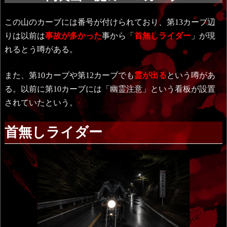
この山のカーブには番号が付けられており、第13カーブ辺
りは以前は
事故が多かった
事から「
首無しライダー
」が現
れるとう噂がある。
また、第10カーブや第12カーブでも
霊が出る
という噂があ
る。以前に第10カーブには「幽霊注意」という看板が設置
されていたという。
首無しライダー