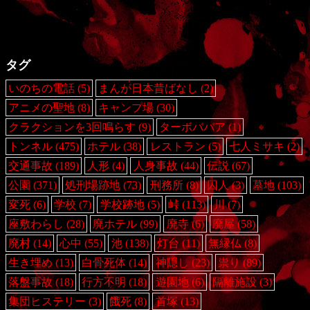
タグ
いのちの電話
(5)
まんが日本昔ばなし
(2)
アニメの聖地
(8)
キャンプ場
(30)
クラクションを3回鳴らす
(9)
ターボババア
(1)
トンネル
(475)
ホテル
(38)
レストラン
(5)
七人ミサキ
(2)
交通事故
(189)
人形
(4)
人身事故
(44)
伝説
(67)
公園
(371)
処刑場跡地
(73)
刑務所
(8)
囚人
(3)
墓地
(103)
変死
(6)
学校
(7)
学校跡地
(5)
峠
(113)
川
(7)
座敷わらし
(28)
廃ホテル
(99)
廃寺
(6)
廃屋
(58)
廃村
(14)
心中
(55)
池
(138)
灯台
(11)
無縁仏
(8)
生き埋め
(13)
白骨死体
(14)
神隠し
(23)
祟り
(89)
落盤事故
(18)
行方不明
(18)
遊園地
(6)
隔離施設
(3)
集団ヒステリー
(3)
餓死
(8)
首塚
(13)