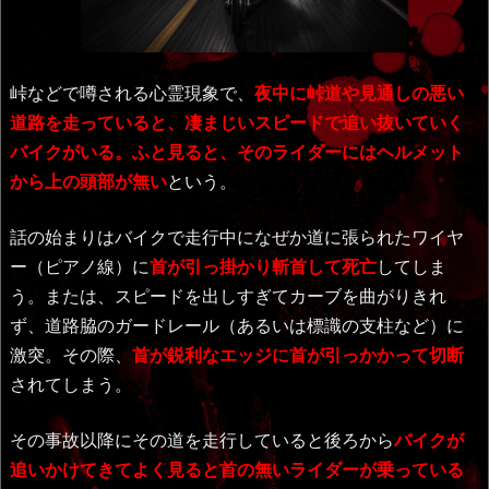
峠などで噂される心霊現象で、
夜中に峠道や見通しの悪い
道路を走っていると、凄まじいスピードで追い抜いていく
バイクがいる。ふと見ると、そのライダーにはヘルメット
から上の頭部が無い
という。
話の始まりはバイクで走行中になぜか道に張られたワイヤ
ー（ピアノ線）に
首が引っ掛かり斬首して死亡
してしま
う。または、スピードを出しすぎてカーブを曲がりきれ
ず、道路脇のガードレール（あるいは標識の支柱など）に
激突。その際、
首が鋭利なエッジに首が引っかかって切断
されてしまう。
その事故以降にその道を走行していると後ろから
バイクが
追いかけてきてよく見ると首の無いライダーが乗っている