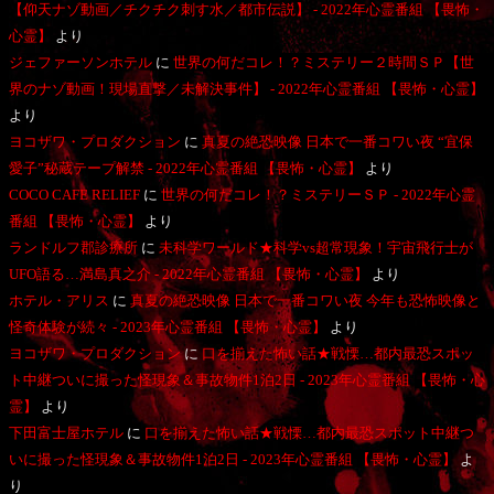
【仰天ナゾ動画／チクチク刺す水／都市伝説】 - 2022年心霊番組 【畏怖・
心霊】
より
ジェファーソンホテル
に
世界の何だコレ！？ミステリー２時間ＳＰ【世
界のナゾ動画！現場直撃／未解決事件】 - 2022年心霊番組 【畏怖・心霊】
より
ヨコザワ・プロダクション
に
真夏の絶恐映像 日本で一番コワい夜 “宜保
愛子”秘蔵テープ解禁 - 2022年心霊番組 【畏怖・心霊】
より
COCO CAFE RELIEF
に
世界の何だコレ！？ミステリーＳＰ - 2022年心霊
番組 【畏怖・心霊】
より
ランドルフ郡診療所
に
未科学ワールド★科学vs超常現象！宇宙飛行士が
UFO語る…満島真之介 - 2022年心霊番組 【畏怖・心霊】
より
ホテル・アリス
に
真夏の絶恐映像 日本で一番コワい夜 今年も恐怖映像と
怪奇体験が続々 - 2023年心霊番組 【畏怖・心霊】
より
ヨコザワ・プロダクション
に
口を揃えた怖い話★戦慄…都内最恐スポッ
ト中継ついに撮った怪現象＆事故物件1泊2日 - 2023年心霊番組 【畏怖・心
霊】
より
下田富士屋ホテル
に
口を揃えた怖い話★戦慄…都内最恐スポット中継つ
いに撮った怪現象＆事故物件1泊2日 - 2023年心霊番組 【畏怖・心霊】
よ
り