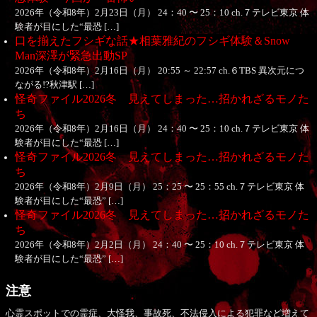
2026年（令和8年）2月23日（月） 24：40 〜 25：10 ch.７テレビ東京 体
験者が目にした“最恐 […]
口を揃えたフシギな話★相葉雅紀のフシギ体験＆Snow
Man深澤が緊急出動SP
2026年（令和8年）2月16日（月） 20:55 ～ 22:57 ch.６TBS 異次元につ
ながる!?秋津駅 […]
怪奇ファイル2026冬 見えてしまった…招かれざるモノた
ち
2026年（令和8年）2月16日（月） 24：40 〜 25：10 ch.７テレビ東京 体
験者が目にした“最恐 […]
怪奇ファイル2026冬 見えてしまった…招かれざるモノた
ち
2026年（令和8年）2月9日（月） 25：25 〜 25：55 ch.７テレビ東京 体
験者が目にした“最恐” […]
怪奇ファイル2026冬 見えてしまった…招かれざるモノた
ち
2026年（令和8年）2月2日（月） 24：40 〜 25：10 ch.７テレビ東京 体
験者が目にした“最恐” […]
注意
心霊スポットでの霊症、大怪我、事故死、不法侵入による犯罪など増えて