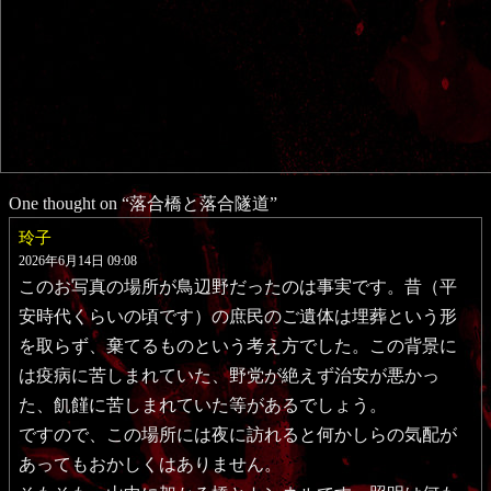
One thought on “
落合橋と落合隧道
”
玲子
2026年6月14日 09:08
このお写真の場所が鳥辺野だったのは事実です。昔（平
安時代くらいの頃です）の庶民のご遺体は埋葬という形
を取らず、棄てるものという考え方でした。この背景に
は疫病に苦しまれていた、野党が絶えず治安が悪かっ
た、飢饉に苦しまれていた等があるでしょう。
ですので、この場所には夜に訪れると何かしらの気配が
あってもおかしくはありません。