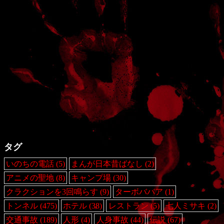
タグ
いのちの電話
(5)
まんが日本昔ばなし
(2)
アニメの聖地
(8)
キャンプ場
(30)
クラクションを3回鳴らす
(9)
ターボババア
(1)
トンネル
(475)
ホテル
(38)
レストラン
(5)
七人ミサキ
(2)
交通事故
(189)
人形
(4)
人身事故
(44)
伝説
(67)