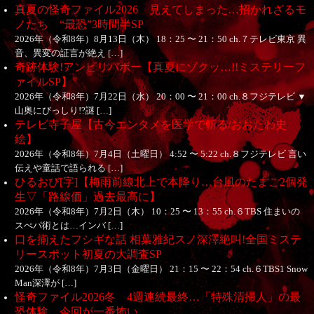
真夏の怪奇ファイル2026 見えてしまった…招かれざるモ
ノたち “最恐”3時間半SP
2026年（令和8年）8月13日（木） 18：25 〜 21：50 ch.７テレビ東京 異
音、異変の証言が絶え […]
奇跡体験!アンビリバボー【真夏にゾクッ…!!ミステリーフ
ァイルSP】
2026年（令和8年）7月22日（水） 20：00 〜 21：00 ch.８フジテレビ ▼
山奥にびっしり!?謎 […]
テレビ寺子屋【古今エンタメを医学で斬る/おおたわ史
絵】
2026年（令和8年）7月4日（土曜日） 4:52 〜 5:22 ch.８フジテレビ 言い
伝えや童話で語られる […]
ひるおび[字]【梅雨前線北上で本降り…台風のたまご2個発
生▽「路線価」過去最高に】
2026年（令和8年）7月2日（木） 10：25 〜 13：55 ch.６TBS 住まいの
スぺパ術とは…インバ […]
口を揃えたフシギな話 相葉雅紀スノ深澤絶叫!全国ミステ
リースポット初夏の大調査SP
2026年（令和8年）7月3日（金曜日） 21：15 〜 22：54 ch.６TBS1 Snow
Man深澤が […]
怪奇ファイル2026冬 4週連続最終…「特殊清掃人」の最
恐体験 今回が一番怖い