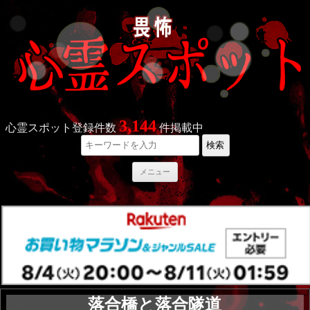
3,144
心霊スポット登録件数
件掲載中
検索
コ
メニュー
ン
テ
ン
ツ
へ
ス
キ
ッ
プ
落合橋と落合隧道