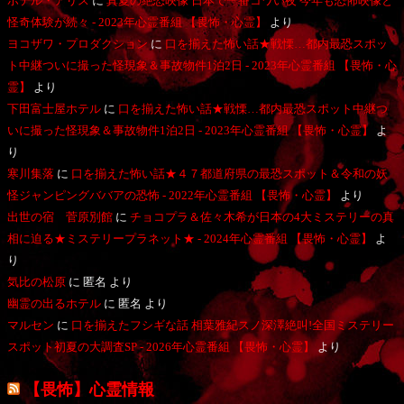
ホテル・アリス
に
真夏の絶恐映像 日本で一番コワい夜 今年も恐怖映像と
怪奇体験が続々 - 2023年心霊番組 【畏怖・心霊】
より
ヨコザワ・プロダクション
に
口を揃えた怖い話★戦慄…都内最恐スポッ
ト中継ついに撮った怪現象＆事故物件1泊2日 - 2023年心霊番組 【畏怖・心
霊】
より
下田富士屋ホテル
に
口を揃えた怖い話★戦慄…都内最恐スポット中継つ
いに撮った怪現象＆事故物件1泊2日 - 2023年心霊番組 【畏怖・心霊】
よ
り
寒川集落
に
口を揃えた怖い話★４７都道府県の最恐スポット＆令和の妖
怪ジャンピングババアの恐怖 - 2022年心霊番組 【畏怖・心霊】
より
出世の宿 菅原別館
に
チョコプラ＆佐々木希が日本の4大ミステリーの真
相に迫る★ミステリープラネット★ - 2024年心霊番組 【畏怖・心霊】
よ
り
気比の松原
に
匿名
より
幽霊の出るホテル
に
匿名
より
マルセン
に
口を揃えたフシギな話 相葉雅紀スノ深澤絶叫!全国ミステリー
スポット初夏の大調査SP - 2026年心霊番組 【畏怖・心霊】
より
【畏怖】心霊情報