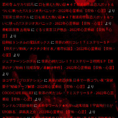
若松寺 ムサカリ絵馬
に
口を揃えた怖い話★４７都道府県最恐スポット＆
ついに映った!!スタジオ大パニック - 2022年心霊番組 【畏怖・心霊】
より
下田富士屋ホテル
に
口を揃えた怖い話★４７都道府県最恐スポット＆つ
いに映った!!スタジオ大パニック - 2022年心霊番組 【畏怖・心霊】
より
番町皿屋敷 お菊塚
に
ぐるり東京 江戸散歩 - 2022年心霊番組 【畏怖・心
霊】
より
日和佐トンネルの電話ボックス
に
世界の何だコレ！？ミステリーＳＰ
【仰天ナゾ動画／チクチク刺す水／都市伝説】 - 2022年心霊番組 【畏怖・
心霊】
より
ジェファーソンホテル
に
世界の何だコレ！？ミステリー２時間ＳＰ【世
界のナゾ動画！現場直撃／未解決事件】 - 2022年心霊番組 【畏怖・心霊】
より
ヨコザワ・プロダクション
に
真夏の絶恐映像 日本で一番コワい夜 “宜保
愛子”秘蔵テープ解禁 - 2022年心霊番組 【畏怖・心霊】
より
COCO CAFE RELIEF
に
世界の何だコレ！？ミステリーＳＰ - 2022年心霊
番組 【畏怖・心霊】
より
ランドルフ郡診療所
に
未科学ワールド★科学vs超常現象！宇宙飛行士が
UFO語る…満島真之介 - 2022年心霊番組 【畏怖・心霊】
より