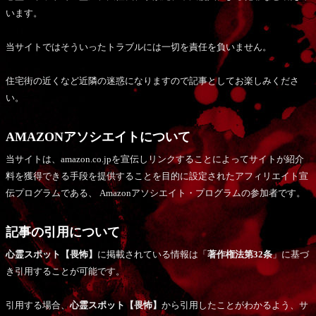
います。
当サイトではそういったトラブルには一切を責任を負いません。
住宅街の近くなど近隣の迷惑になりますので記事としてお楽しみくださ
い。
AMAZONアソシエイトについて
当サイトは、amazon.co.jpを宣伝しリンクすることによってサイトが紹介
料を獲得できる手段を提供することを目的に設定されたアフィリエイト宣
伝プログラムである、 Amazonアソシエイト・プログラムの参加者です。
記事の引用について
心霊スポット【畏怖】
に掲載されている情報は「
著作権法第32条
」に基づ
き引用することが可能です。
引用する場合、
心霊スポット【畏怖】
から引用したことがわかるよう、サ