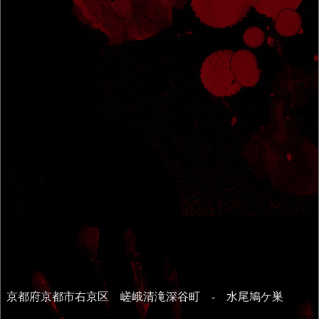
京都府京都市右京区 嵯峨清滝深谷町 - 水尾鳩ケ巣