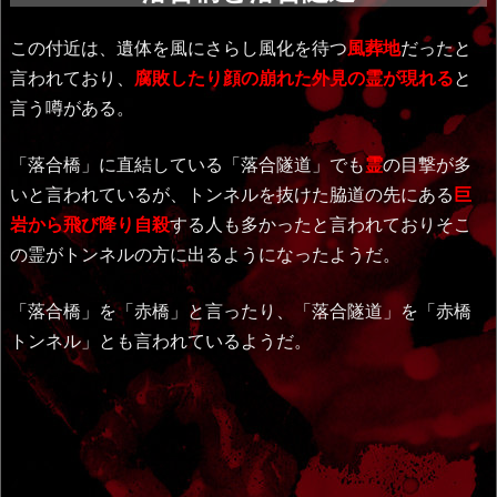
この付近は、
遺体を風にさらし風化を待つ
風葬地
だったと
言われており、
腐敗したり顔の崩れた外見の霊が現れる
と
言う噂がある。
「落合橋」に直結している「落合隧道」でも
霊
の目撃が多
いと言われているが、トンネルを抜けた脇道の先にある
巨
岩から飛び降り自殺
する人も多かったと言われておりそこ
の霊がトンネルの方に出るようになったようだ。
「落合橋」を「赤橋」と言ったり、「落合隧道」を「赤橋
トンネル」とも言われているようだ。