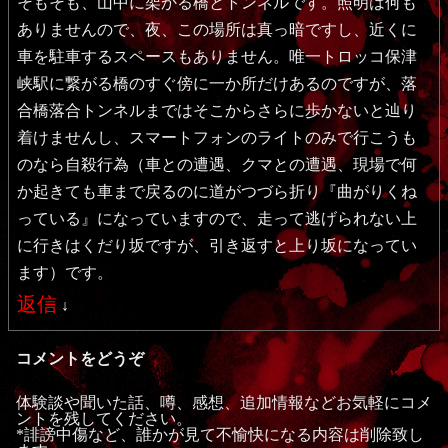
そもそも、山中に架かる橋とトンネルです。照明は何も
ありませんので、夜、この場所は真っ暗ですし、近くに
車を駐車するスペースもありません。唯一トロッコ保津
峡駅に繋がる橋のすぐ傍に一か所だけあるのですが、落
合橋落合トンネルまではそこからさらに歩かないと辿り
着けませんし、スマートフォンのライトのみで行こうも
のなら自殺行為（車との遭遇、クマとの遭遇、現場で何
か起きても車まで戻るのに道がつづら折り『曲がりくね
っている』になっていますので、走って逃げられない上
に行きはくだり坂ですが、引き返すと上り坂になってい
ます）です。
返信
↓
コメントをどうぞ
体験談や聞いた話、噂、感想、追加情報などお気軽にコメ
ントを残してください。
*誹謗中傷など、誰かが見て不愉快になる内容は削除致し