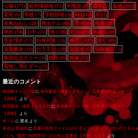
公園
(371)
処刑場跡地
(73)
刑務所
(8)
囚人
(3)
墓地
(103)
変死
(6)
学校
(7)
学校跡地
(5)
峠
(113)
川
(7)
座敷わらし
(28)
廃ホテル
(99)
廃寺
(6)
廃屋
(58)
廃村
(14)
心中
(55)
池
(138)
灯台
(11)
無縁仏
(8)
生き埋め
(13)
白骨死体
(14)
神隠し
(23)
祟り
(89)
落盤事故
(18)
行方不明
(18)
遊園地
(6)
隔離施設
(3)
集団ヒステリー
(3)
餓死
(8)
首塚
(13)
首無しライダー
(15)
最近のコメント
南原峡キャンプ場
に
南原隧道（南原トンネル）：広島県の心霊スポット
【畏怖】
より
南原隧道（南原トンネル）
に
南原峡キャンプ場：広島県の心霊スポット
【畏怖】
より
米ノ山
に
匿名
より
来光山 聖福院
に
真夏の怪奇ファイル2026 見えてしまった…招かれざるモ
ノたち “最恐”3時間半SP - 2026年心霊番組 【畏怖・心霊】
より