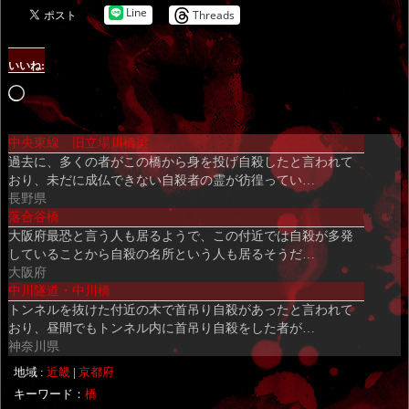
Line
Threads
いいね:
読
み
中央東線 旧立場川橋梁
込
過去に、多くの者がこの橋から身を投げ自殺したと言われて
み
おり、未だに成仏できない自殺者の霊が彷徨ってい…
中…
長野県
落合谷橋
大阪府最恐と言う人も居るようで、この付近では自殺が多発
していることから自殺の名所という人も居るそうだ…
大阪府
中川隧道・中川橋
トンネルを抜けた付近の木で首吊り自殺があったと言われて
おり、昼間でもトンネル内に首吊り自殺をした者が…
神奈川県
地域 :
近畿
|
京都府
キーワード：
橋