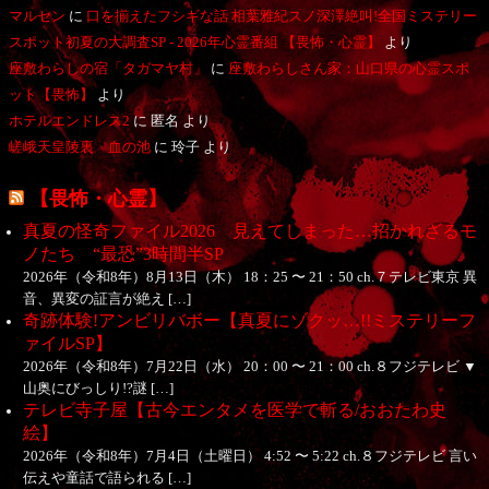
マルセン
に
口を揃えたフシギな話 相葉雅紀スノ深澤絶叫!全国ミステリー
スポット初夏の大調査SP - 2026年心霊番組 【畏怖・心霊】
より
座敷わらしの宿「タガマヤ村」
に
座敷わらしさん家：山口県の心霊スポ
ット【畏怖】
より
ホテルエンドレス2
に
匿名
より
嵯峨天皇陵裏 血の池
に
玲子
より
【畏怖・心霊】
真夏の怪奇ファイル2026 見えてしまった…招かれざるモ
ノたち “最恐”3時間半SP
2026年（令和8年）8月13日（木） 18：25 〜 21：50 ch.７テレビ東京 異
音、異変の証言が絶え […]
奇跡体験!アンビリバボー【真夏にゾクッ…!!ミステリーフ
ァイルSP】
2026年（令和8年）7月22日（水） 20：00 〜 21：00 ch.８フジテレビ ▼
山奥にびっしり!?謎 […]
テレビ寺子屋【古今エンタメを医学で斬る/おおたわ史
絵】
2026年（令和8年）7月4日（土曜日） 4:52 〜 5:22 ch.８フジテレビ 言い
伝えや童話で語られる […]