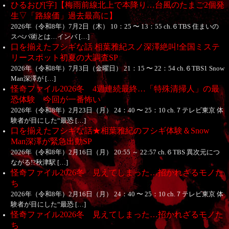
ひるおび[字]【梅雨前線北上で本降り…台風のたまご2個発
生▽「路線価」過去最高に】
2026年（令和8年）7月2日（木） 10：25 〜 13：55 ch.６TBS 住まいの
スぺパ術とは…インバ […]
口を揃えたフシギな話 相葉雅紀スノ深澤絶叫!全国ミステ
リースポット初夏の大調査SP
2026年（令和8年）7月3日（金曜日） 21：15 〜 22：54 ch.６TBS1 Snow
Man深澤が […]
怪奇ファイル2026冬 4週連続最終…「特殊清掃人」の最
恐体験 今回が一番怖い
2026年（令和8年）2月23日（月） 24：40 〜 25：10 ch.７テレビ東京 体
験者が目にした“最恐 […]
口を揃えたフシギな話★相葉雅紀のフシギ体験＆Snow
Man深澤が緊急出動SP
2026年（令和8年）2月16日（月） 20:55 ～ 22:57 ch.６TBS 異次元につ
ながる!?秋津駅 […]
怪奇ファイル2026冬 見えてしまった…招かれざるモノた
ち
2026年（令和8年）2月16日（月） 24：40 〜 25：10 ch.７テレビ東京 体
験者が目にした“最恐 […]
怪奇ファイル2026冬 見えてしまった…招かれざるモノた
ち