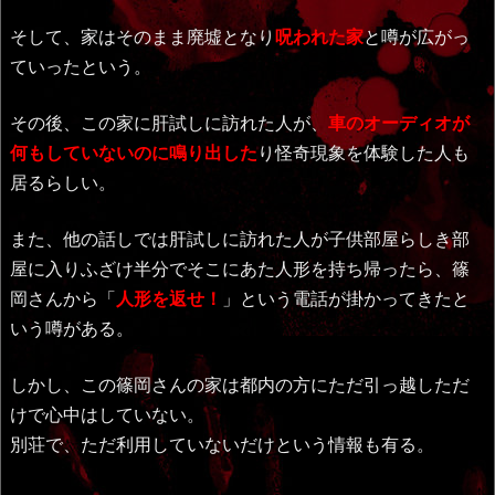
そして、家はそのまま廃墟となり
呪われた家
と噂が広がっ
ていったという。
その後、この家に肝試しに訪れた人が、
車のオーディオが
何もしていないのに鳴り出した
り怪奇現象を体験した人も
居るらしい。
また、他の話しでは肝試しに訪れた人が子供部屋らしき部
屋に入りふざけ半分でそこにあた人形を持ち帰ったら、篠
岡さんから「
人形を返せ！
」という電話が掛かってきたと
いう噂がある。
しかし、この篠岡さんの家は都内の方にただ引っ越しただ
けで心中はしていない。
別荘で、ただ利用していないだけという情報も有る。