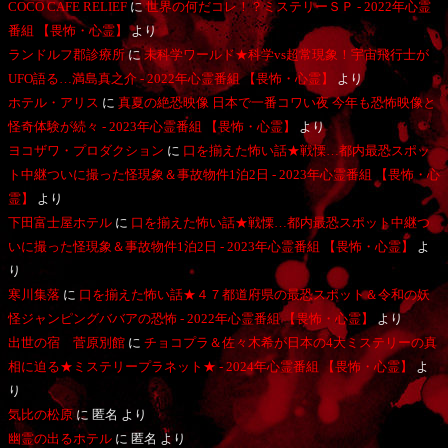
COCO CAFE RELIEF
に
世界の何だコレ！？ミステリーＳＰ - 2022年心霊
番組 【畏怖・心霊】
より
ランドルフ郡診療所
に
未科学ワールド★科学vs超常現象！宇宙飛行士が
UFO語る…満島真之介 - 2022年心霊番組 【畏怖・心霊】
より
ホテル・アリス
に
真夏の絶恐映像 日本で一番コワい夜 今年も恐怖映像と
怪奇体験が続々 - 2023年心霊番組 【畏怖・心霊】
より
ヨコザワ・プロダクション
に
口を揃えた怖い話★戦慄…都内最恐スポッ
ト中継ついに撮った怪現象＆事故物件1泊2日 - 2023年心霊番組 【畏怖・心
霊】
より
下田富士屋ホテル
に
口を揃えた怖い話★戦慄…都内最恐スポット中継つ
いに撮った怪現象＆事故物件1泊2日 - 2023年心霊番組 【畏怖・心霊】
よ
り
寒川集落
に
口を揃えた怖い話★４７都道府県の最恐スポット＆令和の妖
怪ジャンピングババアの恐怖 - 2022年心霊番組 【畏怖・心霊】
より
出世の宿 菅原別館
に
チョコプラ＆佐々木希が日本の4大ミステリーの真
相に迫る★ミステリープラネット★ - 2024年心霊番組 【畏怖・心霊】
よ
り
気比の松原
に
匿名
より
幽霊の出るホテル
に
匿名
より