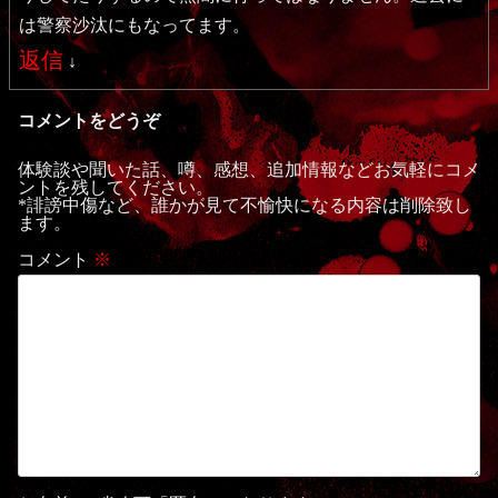
は警察沙汰にもなってます。
返信
↓
コメントをどうぞ
体験談や聞いた話、噂、感想、追加情報などお気軽にコメ
ントを残してください。
*誹謗中傷など、誰かが見て不愉快になる内容は削除致し
ます。
コメント
※