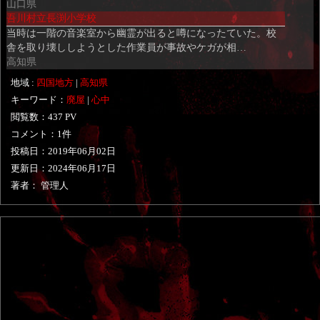
山口県
吾川村立長渕小学校
当時は一階の音楽室から幽霊が出ると噂になったていた。校
舎を取り壊ししようとした作業員が事故やケガが相…
高知県
地域 :
四国地方
|
高知県
キーワード：
廃屋
|
心中
閲覧数：437 PV
コメント：1件
投稿日：
2019年06月02日
更新日：
2024年06月17日
著者： 管理人