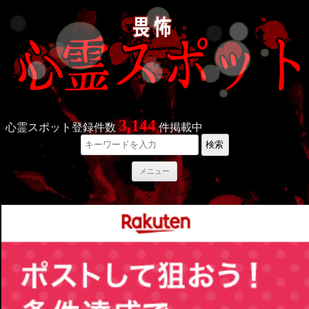
3,144
心霊スポット登録件数
件掲載中
検索
コ
メニュー
ン
テ
ン
ツ
へ
ス
キ
ッ
プ