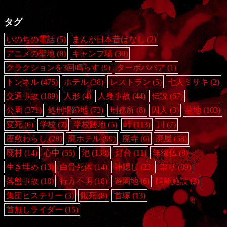
タグ
いのちの電話
(5)
まんが日本昔ばなし
(2)
アニメの聖地
(8)
キャンプ場
(30)
クラクションを3回鳴らす
(9)
ターボババア
(1)
トンネル
(475)
ホテル
(38)
レストラン
(5)
七人ミサキ
(2)
交通事故
(189)
人形
(4)
人身事故
(44)
伝説
(67)
公園
(371)
処刑場跡地
(73)
刑務所
(8)
囚人
(3)
墓地
(103)
変死
(6)
学校
(7)
学校跡地
(5)
峠
(113)
川
(7)
座敷わらし
(28)
廃ホテル
(99)
廃寺
(6)
廃屋
(58)
廃村
(14)
心中
(55)
池
(138)
灯台
(11)
無縁仏
(8)
生き埋め
(13)
白骨死体
(14)
神隠し
(23)
祟り
(89)
落盤事故
(18)
行方不明
(18)
遊園地
(6)
隔離施設
(3)
集団ヒステリー
(3)
餓死
(8)
首塚
(13)
首無しライダー
(15)