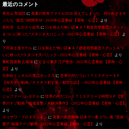
最近のコメント
来光山 聖福院
に
真夏の怪奇ファイル2026 見えてしまった…招かれざるモ
ノたち “最恐”3時間半SP - 2026年心霊番組 【畏怖・心霊】
より
若松寺 むかさり絵馬
に
口を揃えた怖い話★４７都道府県最恐スポット
＆ついに映った!!スタジオ大パニック - 2022年心霊番組 【畏怖・心霊】
よ
り
下田富士屋ホテル
に
口を揃えた怖い話★４７都道府県最恐スポット＆つ
いに映った!!スタジオ大パニック - 2022年心霊番組 【畏怖・心霊】
より
番町皿屋敷 お菊塚
に
ぐるり東京 江戸散歩 - 2022年心霊番組 【畏怖・心
霊】
より
日和佐トンネルの電話ボックス
に
世界の何だコレ！？ミステリーＳＰ
【仰天ナゾ動画／チクチク刺す水／都市伝説】 - 2022年心霊番組 【畏怖・
心霊】
より
ジェファーソンホテル
に
世界の何だコレ！？ミステリー２時間ＳＰ【世
界のナゾ動画！現場直撃／未解決事件】 - 2022年心霊番組 【畏怖・心霊】
より
ヨコザワ・プロダクション
に
真夏の絶恐映像 日本で一番コワい夜 “宜保
愛子”秘蔵テープ解禁 - 2022年心霊番組 【畏怖・心霊】
より