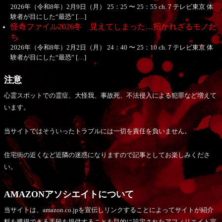
2026年（令和8年）2月9日（月） 25：25 〜 25：55 ch.７テレビ東京 体
験者が目にした“最恐” […]
怪奇ファイル2026冬 見えてしまった…招かれざるモノた
ち
2026年（令和8年）2月2日（月） 24：40 〜 25：10 ch.７テレビ東京 体
験者が目にした“最恐” […]
注意
心霊スポットでの霊症、大怪我、事故死、不法侵入による犯罪など増えて
います。
当サイトではそういったトラブルには一切を責任を負いません。
住宅街の近くなど近隣の迷惑になりますので記事としてお楽しみくださ
い。
AMAZONアソシエイトについて
当サイトは、amazon.co.jpを宣伝しリンクすることによってサイトが紹介
料を獲得できる手段を提供することを目的に設定されたアフィリエイト宣