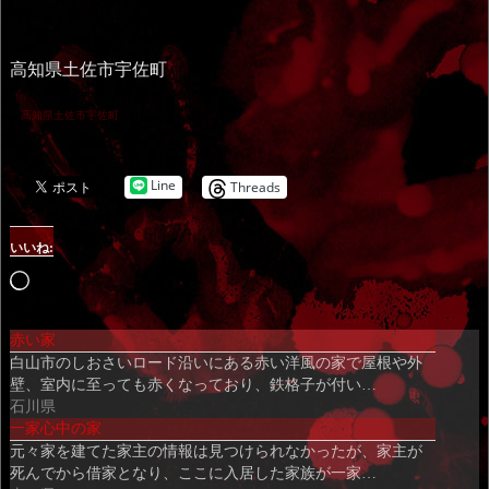
高知県土佐市宇佐町
高知県土佐市宇佐町
Line
Threads
いいね:
読
み
赤い家
込
白山市のしおさいロード沿いにある赤い洋風の家で屋根や外
み
壁、室内に至っても赤くなっており、鉄格子が付い…
中…
石川県
一家心中の家
元々家を建てた家主の情報は見つけられなかったが、家主が
死んでから借家となり、ここに入居した家族が一家…