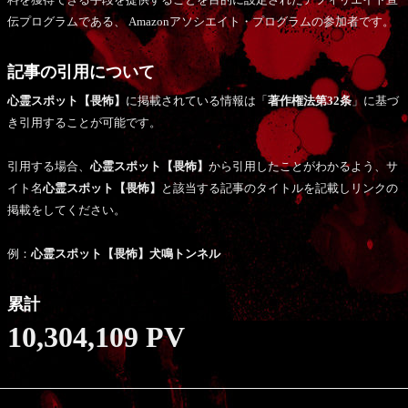
伝プログラムである、 Amazonアソシエイト・プログラムの参加者です。
記事の引用について
心霊スポット【畏怖】
に掲載されている情報は「
著作権法第32条
」に基づ
き引用することが可能です。
引用する場合、
心霊スポット【畏怖】
から引用したことがわかるよう、サ
イト名
心霊スポット【畏怖】
と該当する記事のタイトルを記載しリンクの
掲載をしてください。
例：
心霊スポット【畏怖】犬鳴トンネル
累計
10,304,109 PV