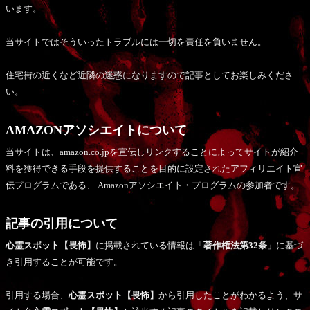
います。
当サイトではそういったトラブルには一切を責任を負いません。
住宅街の近くなど近隣の迷惑になりますので記事としてお楽しみくださ
い。
AMAZONアソシエイトについて
当サイトは、amazon.co.jpを宣伝しリンクすることによってサイトが紹介
料を獲得できる手段を提供することを目的に設定されたアフィリエイト宣
伝プログラムである、 Amazonアソシエイト・プログラムの参加者です。
記事の引用について
心霊スポット【畏怖】
に掲載されている情報は「
著作権法第32条
」に基づ
き引用することが可能です。
引用する場合、
心霊スポット【畏怖】
から引用したことがわかるよう、サ