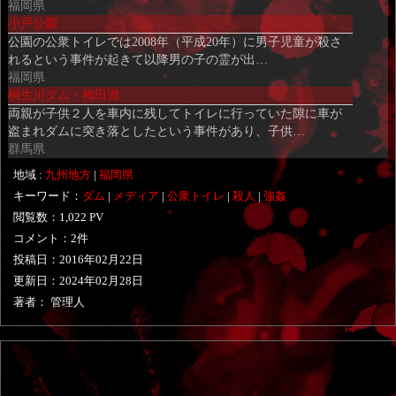
中…
福岡県
小戸公園
公園の公衆トイレでは2008年（平成20年）に男子児童が殺さ
れるという事件が起きて以降男の子の霊が出…
福岡県
桐生川ダム・梅田湖
両親が子供２人を車内に残してトイレに行っていた隙に車が
盗まれダムに突き落としたという事件があり、子供…
群馬県
地域 :
九州地方
|
福岡県
キーワード：
ダム
|
メディア
|
公衆トイレ
|
殺人
|
強姦
閲覧数：1,022 PV
コメント：2件
投稿日：
2016年02月22日
更新日：
2024年02月28日
著者： 管理人