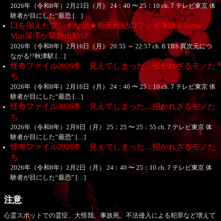
2026年（令和8年）2月23日（月） 24：40 〜 25：10 ch.７テレビ東京 体
験者が目にした“最恐 […]
口を揃えたフシギな話★相葉雅紀のフシギ体験＆Snow
Man深澤が緊急出動SP
2026年（令和8年）2月16日（月） 20:55 ～ 22:57 ch.６TBS 異次元につ
ながる!?秋津駅 […]
怪奇ファイル2026冬 見えてしまった…招かれざるモノた
ち
2026年（令和8年）2月16日（月） 24：40 〜 25：10 ch.７テレビ東京 体
験者が目にした“最恐 […]
怪奇ファイル2026冬 見えてしまった…招かれざるモノた
ち
2026年（令和8年）2月9日（月） 25：25 〜 25：55 ch.７テレビ東京 体
験者が目にした“最恐” […]
怪奇ファイル2026冬 見えてしまった…招かれざるモノた
ち
2026年（令和8年）2月2日（月） 24：40 〜 25：10 ch.７テレビ東京 体
験者が目にした“最恐” […]
注意
心霊スポットでの霊症、大怪我、事故死、不法侵入による犯罪など増えて