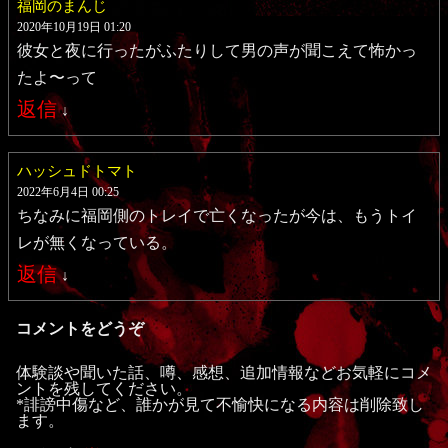
福岡のまんじ
2020年10月19日 01:20
彼女と夜に行ったがふたりして男の声が聞こえて怖かっ
たよ〜って
返信
↓
ハッシュドトマト
2022年6月4日 00:25
ちなみに福岡側のトレイで亡くなったが今は、もうトイ
レが無くなっている。
返信
↓
コメントをどうぞ
体験談や聞いた話、噂、感想、追加情報などお気軽にコメ
ントを残してください。
*誹謗中傷など、誰かが見て不愉快になる内容は削除致し
ます。