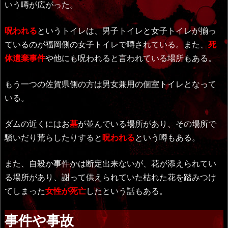
いう噂が広がった。
呪われる
というトイレは、男子トイレと女子トイレが揃っ
ているのが福岡側の女子トイレで噂されている。また、
死
体遺棄事件
や他にも呪われると言われている場所もある。
もう一つの佐賀県側の方は男女兼用の個室トイレとなって
いる。
ダムの近くにはお
墓
が並んでいる場所があり、その場所で
騒いだり荒らしたりすると
呪われる
という噂もある。
また、自殺か事件かは断定出来ないが、花が添えられてい
る場所があり、謝って供えられていた枯れた花を踏みつけ
てしまった
女性が死亡
したという話もある。
事件や事故