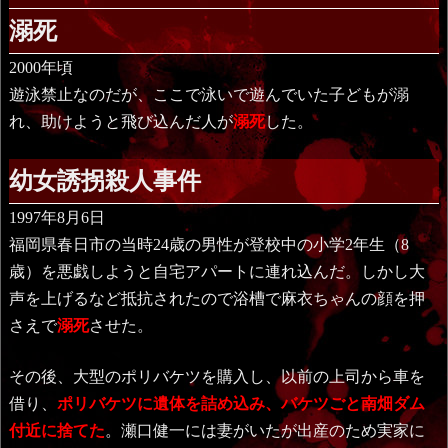
溺死
2000年頃
遊泳禁止なのだが、ここで泳いで遊んでいた子どもが溺
れ、助けようと飛び込んだ人が
溺死
した。
幼女誘拐殺人事件
1997年8月6日
福岡県春日市の当時24歳の男性が登校中の小学2年生（8
歳）を悪戯しようと自宅アパートに連れ込んだ。しかし大
声を上げるなど抵抗されたので浴槽で麻衣ちゃんの顔を押
さえで
溺死
させた。
その後、大型のポリバケツを購入し、以前の上司から車を
借り、
ポリバケツに遺体を詰め込み、バケツごと南畑ダム
付近に捨てた
。瀬口健一には妻がいたが出産のため実家に