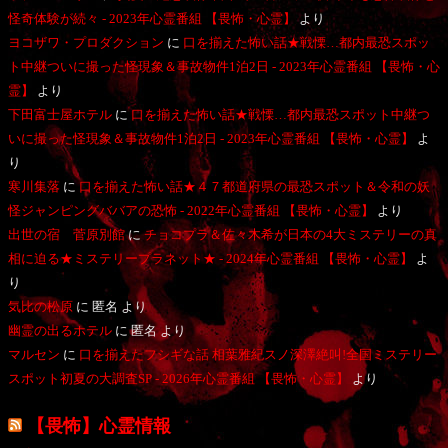
怪奇体験が続々 - 2023年心霊番組 【畏怖・心霊】
より
ヨコザワ・プロダクション
に
口を揃えた怖い話★戦慄…都内最恐スポッ
ト中継ついに撮った怪現象＆事故物件1泊2日 - 2023年心霊番組 【畏怖・心
霊】
より
下田富士屋ホテル
に
口を揃えた怖い話★戦慄…都内最恐スポット中継つ
いに撮った怪現象＆事故物件1泊2日 - 2023年心霊番組 【畏怖・心霊】
よ
り
寒川集落
に
口を揃えた怖い話★４７都道府県の最恐スポット＆令和の妖
怪ジャンピングババアの恐怖 - 2022年心霊番組 【畏怖・心霊】
より
出世の宿 菅原別館
に
チョコプラ＆佐々木希が日本の4大ミステリーの真
相に迫る★ミステリープラネット★ - 2024年心霊番組 【畏怖・心霊】
よ
り
気比の松原
に
匿名
より
幽霊の出るホテル
に
匿名
より
マルセン
に
口を揃えたフシギな話 相葉雅紀スノ深澤絶叫!全国ミステリー
スポット初夏の大調査SP - 2026年心霊番組 【畏怖・心霊】
より
【畏怖】心霊情報