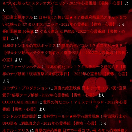
＆ついに映った!!スタジオ大パニック - 2022年心霊番組 【畏怖・心霊】
よ
り
下田富士屋ホテル
に
口を揃えた怖い話★４７都道府県最恐スポット＆つ
いに映った!!スタジオ大パニック - 2022年心霊番組 【畏怖・心霊】
より
番町皿屋敷 お菊塚
に
ぐるり東京 江戸散歩 - 2022年心霊番組 【畏怖・心
霊】
より
日和佐トンネルの電話ボックス
に
世界の何だコレ！？ミステリーＳＰ
【仰天ナゾ動画／チクチク刺す水／都市伝説】 - 2022年心霊番組 【畏怖・
心霊】
より
ジェファーソンホテル
に
世界の何だコレ！？ミステリー２時間ＳＰ【世
界のナゾ動画！現場直撃／未解決事件】 - 2022年心霊番組 【畏怖・心霊】
より
ヨコザワ・プロダクション
に
真夏の絶恐映像 日本で一番コワい夜 “宜保
愛子”秘蔵テープ解禁 - 2022年心霊番組 【畏怖・心霊】
より
COCO CAFE RELIEF
に
世界の何だコレ！？ミステリーＳＰ - 2022年心霊
番組 【畏怖・心霊】
より
ランドルフ郡診療所
に
未科学ワールド★科学vs超常現象！宇宙飛行士が
UFO語る…満島真之介 - 2022年心霊番組 【畏怖・心霊】
より
ホテル・アリス
に
真夏の絶恐映像 日本で一番コワい夜 今年も恐怖映像と