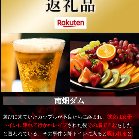
南畑ダム
遊びに来ていたカップルが不良たちに絡まれ、
彼女は女子
トイレに連れて行かれレイプ
された後
その場で自殺
をした
と言われている。その事件以降トイレに入ると
呪われる
と