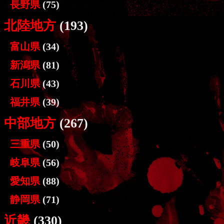
長野県
(75)
北陸地方
(193)
富山県
(34)
新潟県
(81)
石川県
(43)
福井県
(39)
中部地方
(267)
三重県
(50)
岐阜県
(56)
愛知県
(88)
静岡県
(71)
近畿
(330)