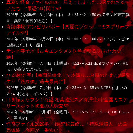
真夏の怪奇ファイル2026 見えてしまった…招かれざるモ
ノたち “最恐”3時間半SP
2026年（令和8年）8月13日（木） 18：25 〜 21：50 ch.７テレビ東京 異
音、異変の証言が絶え […]
奇跡体験!アンビリバボー【真夏にゾクッ…!!ミステリーフ
ァイルSP】
2026年（令和8年）7月22日（水） 20：00 〜 21：00 ch.８フジテレビ ▼
山奥にびっしり!?謎 […]
テレビ寺子屋【古今エンタメを医学で斬る/おおたわ史
絵】
2026年（令和8年）7月4日（土曜日） 4:52 〜 5:22 ch.８フジテレビ 言い
伝えや童話で語られる […]
ひるおび[字]【梅雨前線北上で本降り…台風のたまご2個発
生▽「路線価」過去最高に】
2026年（令和8年）7月2日（木） 10：25 〜 13：55 ch.６TBS 住まいの
スぺパ術とは…インバ […]
口を揃えたフシギな話 相葉雅紀スノ深澤絶叫!全国ミステ
リースポット初夏の大調査SP
2026年（令和8年）7月3日（金曜日） 21：15 〜 22：54 ch.６TBS1 Snow
Man深澤が […]
怪奇ファイル2026冬 4週連続最終…「特殊清掃人」の最
恐体験 今回が一番怖い