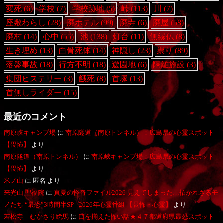
変死
(6)
学校
(7)
学校跡地
(5)
峠
(113)
川
(7)
座敷わらし
(28)
廃ホテル
(99)
廃寺
(6)
廃屋
(58)
廃村
(14)
心中
(55)
池
(138)
灯台
(11)
無縁仏
(8)
生き埋め
(13)
白骨死体
(14)
神隠し
(23)
祟り
(89)
落盤事故
(18)
行方不明
(18)
遊園地
(6)
隔離施設
(3)
集団ヒステリー
(3)
餓死
(8)
首塚
(13)
首無しライダー
(15)
最近のコメント
南原峡キャンプ場
に
南原隧道（南原トンネル）：広島県の心霊スポット
【畏怖】
より
南原隧道（南原トンネル）
に
南原峡キャンプ場：広島県の心霊スポット
【畏怖】
より
米ノ山
に
匿名
より
来光山 聖福院
に
真夏の怪奇ファイル2026 見えてしまった…招かれざるモ
ノたち “最恐”3時間半SP - 2026年心霊番組 【畏怖・心霊】
より
若松寺 むかさり絵馬
に
口を揃えた怖い話★４７都道府県最恐スポット