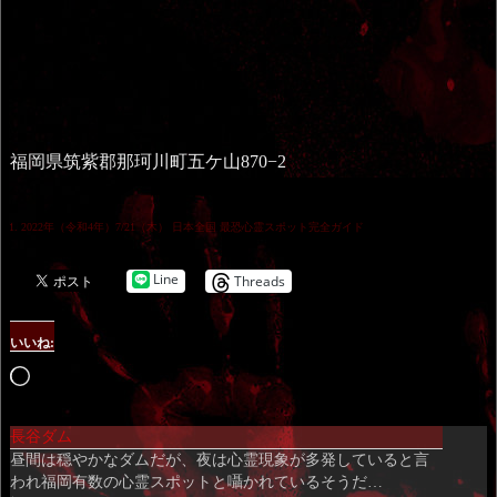
福岡県筑紫郡那珂川町五ケ山870−2
2022年（令和4年）7/21（木） 日本全国 最恐心霊スポット完全ガイド
Line
Threads
いいね:
読
み
長谷ダム
込
昼間は穏やかなダムだが、夜は心霊現象が多発していると言
み
われ福岡有数の心霊スポットと囁かれているそうだ…