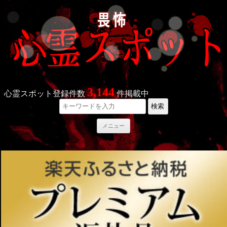
3,144
心霊スポット登録件数
件掲載中
検索
コ
メニュー
ン
テ
ン
ツ
へ
ス
キ
ッ
プ