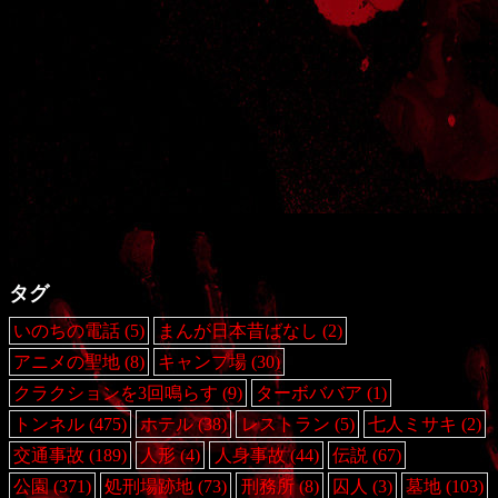
タグ
いのちの電話
(5)
まんが日本昔ばなし
(2)
アニメの聖地
(8)
キャンプ場
(30)
クラクションを3回鳴らす
(9)
ターボババア
(1)
トンネル
(475)
ホテル
(38)
レストラン
(5)
七人ミサキ
(2)
交通事故
(189)
人形
(4)
人身事故
(44)
伝説
(67)
公園
(371)
処刑場跡地
(73)
刑務所
(8)
囚人
(3)
墓地
(103)