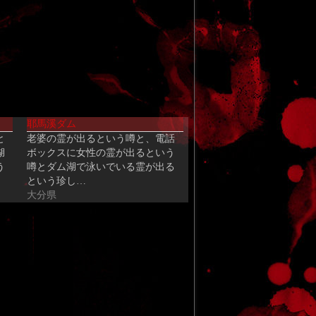
耶馬溪ダム
と
老婆の霊が出るという噂と、電話
湖
ボックスに女性の霊が出るという
う
噂とダム湖で泳いでいる霊が出る
という珍し…
大分県