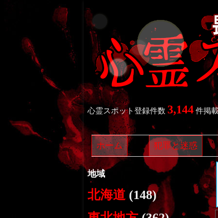
3,144
心霊スポット登録件数
件掲
ホーム
犯罪と迷惑
地域
北海道
(148)
東北地方
(362)