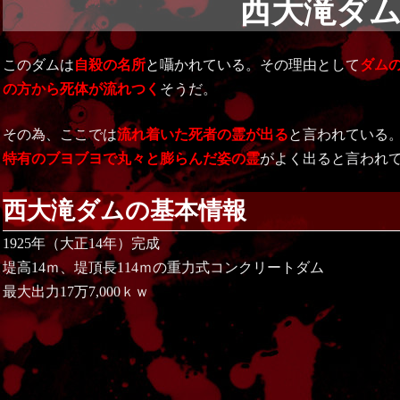
西大滝ダ
このダムは
自殺の名所
と囁かれている。その理由として
ダム
の方から死体が流れつく
そうだ。
その為、ここでは
流れ着いた死者の霊が出る
と言われている
特有のブヨブヨで丸々と膨らんだ姿の霊
がよく出ると言われ
西大滝ダムの基本情報
1925年（大正14年）完成
堤高14ｍ、堤頂長114ｍの重力式コンクリートダム
最大出力17万7,000ｋｗ