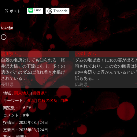
Line
Threads
いいね:
読
み
湯川ダム
小瀬川ダム
込
自殺の名所としても知られる「軽
ダムの堰堤近くに女の霊が出る
み
井沢大橋」の下流にあり、多くの
噂されており、この女の幽霊は
中…
遺体がこのダムに流れ着き水揚げ
の中央辺りに浮かんでいるとい
されている…
話もある。…
長野県
広島県
地域 :
関東地方
|
長野県
キーワード：
ダム
|
自殺の名所
|
自殺
閲覧数：116 PV
コメント：0件
投稿日：
2025年08月24日
更新日：
2025年08月24日