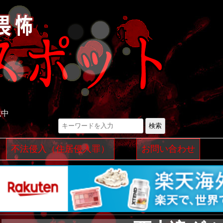
載中
検索
コ
不法侵入（住居侵入罪）
お問い合わせ
ン
テ
ン
ツ
へ
ス
キ
ッ
プ