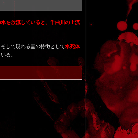
ム
の水を放流していると、千曲川の上流
。そして現れる霊の特徴として
水死体
ている。