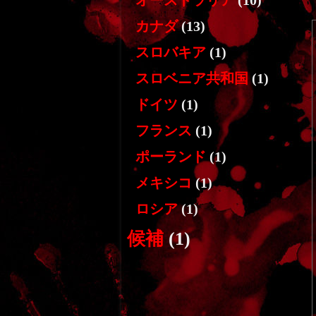
オーストラリア
(10)
カナダ
(13)
スロバキア
(1)
スロベニア共和国
(1)
ドイツ
(1)
フランス
(1)
ポーランド
(1)
メキシコ
(1)
ロシア
(1)
候補
(1)