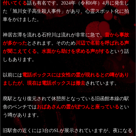
付いてくる
話も有名です。2024年（令和6年）4月に発生し
た「旭川女子高生殺人事件」があり、心霊スポット化に拍
車をかけました。
神居古潭を流れる石狩川は流れが非常に急で、
昔から事故
が多かった
とされます。そのため
川辺で名前を呼ばれる声
が聞こえてくる
、
水面から助けを求める声がする
という話
しもあります。
以前には
電話ボックスには女性の霊が現れるとの噂があり
ましたが、現在は電話ボックスは撤去
されています。
廃駅となり復元されて休憩所となっている旧函館本線の駅
舎のベンチでは
おばあさんの霊がぽつんと座っている
とい
う噂があります。
旧駅舎の近くには3台のSLが展示されていますが、夜になる