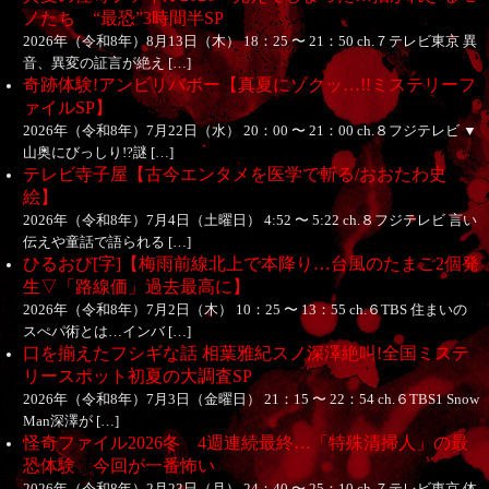
ノたち “最恐”3時間半SP
2026年（令和8年）8月13日（木） 18：25 〜 21：50 ch.７テレビ東京 異
音、異変の証言が絶え […]
奇跡体験!アンビリバボー【真夏にゾクッ…!!ミステリーフ
ァイルSP】
2026年（令和8年）7月22日（水） 20：00 〜 21：00 ch.８フジテレビ ▼
山奥にびっしり!?謎 […]
テレビ寺子屋【古今エンタメを医学で斬る/おおたわ史
絵】
2026年（令和8年）7月4日（土曜日） 4:52 〜 5:22 ch.８フジテレビ 言い
伝えや童話で語られる […]
ひるおび[字]【梅雨前線北上で本降り…台風のたまご2個発
生▽「路線価」過去最高に】
2026年（令和8年）7月2日（木） 10：25 〜 13：55 ch.６TBS 住まいの
スぺパ術とは…インバ […]
口を揃えたフシギな話 相葉雅紀スノ深澤絶叫!全国ミステ
リースポット初夏の大調査SP
2026年（令和8年）7月3日（金曜日） 21：15 〜 22：54 ch.６TBS1 Snow
Man深澤が […]
怪奇ファイル2026冬 4週連続最終…「特殊清掃人」の最
恐体験 今回が一番怖い
2026年（令和8年）2月23日（月） 24：40 〜 25：10 ch.７テレビ東京 体