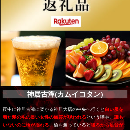
神居古潭(カムイコタン)
夜中に神居古潭に架かる神居大橋の中央へ行くと
白い服を
着た髪の毛の長い女性の幽霊が現われる
という噂や、
誰も
いないのに橋が揺れる
、橋を渡っていると
後ろから足音が