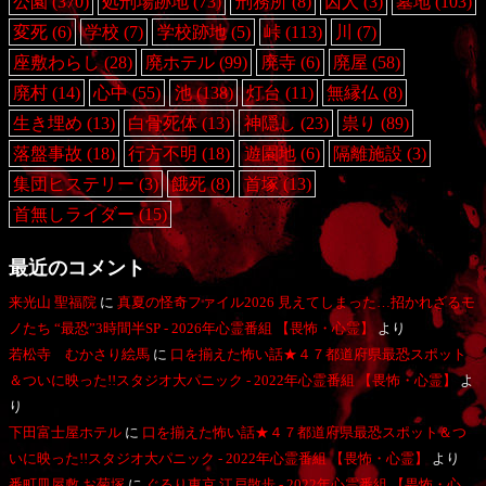
公園
(370)
処刑場跡地
(73)
刑務所
(8)
囚人
(3)
墓地
(103)
変死
(6)
学校
(7)
学校跡地
(5)
峠
(113)
川
(7)
座敷わらし
(28)
廃ホテル
(99)
廃寺
(6)
廃屋
(58)
廃村
(14)
心中
(55)
池
(138)
灯台
(11)
無縁仏
(8)
生き埋め
(13)
白骨死体
(13)
神隠し
(23)
祟り
(89)
落盤事故
(18)
行方不明
(18)
遊園地
(6)
隔離施設
(3)
集団ヒステリー
(3)
餓死
(8)
首塚
(13)
首無しライダー
(15)
最近のコメント
来光山 聖福院
に
真夏の怪奇ファイル2026 見えてしまった…招かれざるモ
ノたち “最恐”3時間半SP - 2026年心霊番組 【畏怖・心霊】
より
若松寺 むかさり絵馬
に
口を揃えた怖い話★４７都道府県最恐スポット
＆ついに映った!!スタジオ大パニック - 2022年心霊番組 【畏怖・心霊】
よ
り
下田富士屋ホテル
に
口を揃えた怖い話★４７都道府県最恐スポット＆つ
いに映った!!スタジオ大パニック - 2022年心霊番組 【畏怖・心霊】
より
番町皿屋敷 お菊塚
に
ぐるり東京 江戸散歩 - 2022年心霊番組 【畏怖・心