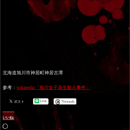
北海道旭川市神居町神居古潭
参考：
wikipedia「旭川女子高生殺人事件」
Line
Threads
いいね:
読