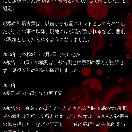
定し服役中。判決では「A被告と2人で押して落とした」と
認定。
現場の神居古潭は、以前から心霊スポットとして有名でし
たが、この事件以降、現地には献花が置かれるなど、悲劇
の現場として知られるようになりました。
2026年（令和8年）7月7日（火）七夕
A被告（23歳）の裁判は、被告側と検察側の双方が控訴せ
ず、懲役27年の判決が確定しました。
2053年
A受刑者（50歳）で出所予定
A被告の「舎弟」のようだったとされる当時19歳の女B受刑
者の裁判は先行して行われました。彼女は「Aさんが被害者
の体を押した」などと証言し、一連の犯行への主体的関与