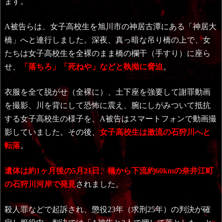
ます。
A被告らは、女子高校生を旭川市の神居古潭にある「神居大
橋」へと連行しました。深夜、真っ暗な吊り橋の上で、女
たちは女子高校生を全裸のまま橋の欄干（手すり）に座ら
せ、
「落ちろ」「死ねや」などと執拗に脅迫
。
衣服を全て脱がせ（全裸に）、土下座を強要して謝罪動画
を撮影、川を背にして恐怖に震え、腕にしがみついて抵抗
する女子高校生の様子を、A被告はスマートフォンで動画撮
影していました。その後、
女子高校生は激流の石狩川へと
転落
。
遺体は約1ヶ月後の5月21日、橋から下流約60kmの奈井江町
の石狩川河岸で発見
されました。
殺人罪などで起訴され、懲役23年（求刑25年）の判決が確