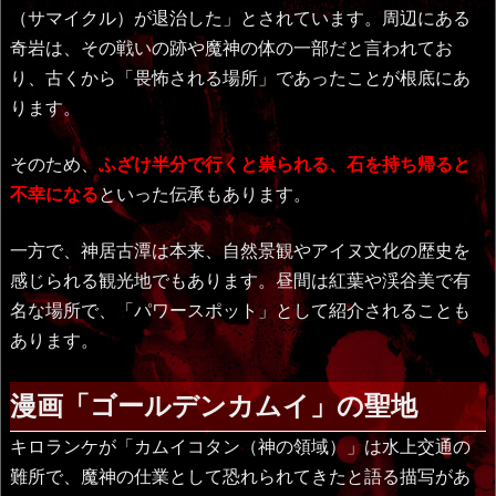
（サマイクル）が退治した」とされています。周辺にある
奇岩は、その戦いの跡や魔神の体の一部だと言われてお
り、古くから「畏怖される場所」であったことが根底にあ
ります。
そのため、
ふざけ半分で行くと祟られる、石を持ち帰ると
不幸になる
といった伝承もあります。
一方で、神居古潭は本来、自然景観やアイヌ文化の歴史を
感じられる観光地でもあります。昼間は紅葉や渓谷美で有
名な場所で、「パワースポット」として紹介されることも
あります。
漫画「ゴールデンカムイ」の聖地
キロランケが「カムイコタン（神の領域）」は水上交通の
難所で、魔神の仕業として恐れられてきたと語る描写があ