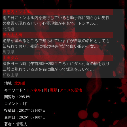
み
春志内トンネル
込
雨の日にトンネル内を走行していると助手席に知らない男性
み
の幽霊が現れるという心霊現象が有名で、トンネル…
中…
北海道
東大山大橋
絶景が望めるところで知られていますが自殺の名所としても
知られており、夜間に橋の中央付近で白い服の少女…
鳥取県
山田ダム
深夜丑三つ時（午前2時〜2時半ごろ）にダム付近の橋を渡り
二股に別れている道を右に曲がって坂道を歩いて…
和歌山県
地域 :
北海道
キーワード：
トンネル
|
橋
|
廃駅
|
アニメの聖地
閲覧数：295 PV
コメント：1件
投稿日：
2017年03月07日
更新日：
2026年07月07日
著者： 管理人