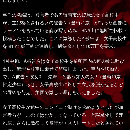
亡しました。
事件の発端は、被害者である留萌市の17歳の女子高校生
が、主犯格とされる女の被告A（当時21歳）が写った画像に
ラーメンを食べている姿が写り込み、SNS上に無断で転載・
投稿したことでした。これに激怒したA被告は、女子高校生
をSNSで威圧的に連絡し、解決金として10万円を要求。
4月中旬、A被告らは女子高校生を留萌市内の道の駅に呼び
出し、無理やり車に乗せて監禁しました。車内や移動先
で、A被告と彼女を「先輩」と慕う知人の女B（当時19歳、
特定少年）らは、女子高校生に対して衣服を脱がせるなど
の辱めを与え、集団で激しい暴行を加えました。
女子高校生が途中のコンビニで助けを求めようとしたが加
害者らが「この子はおかしくなっている」と誤魔化して連
れ戻しさらに激昂して暴行がエスカレートしたとされてい