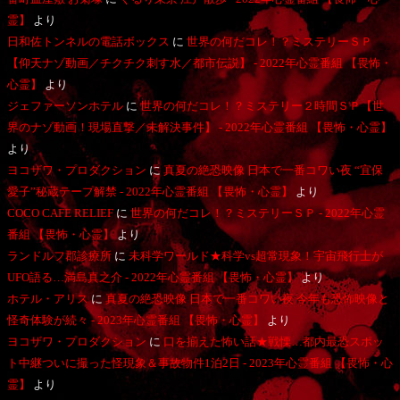
霊】
より
日和佐トンネルの電話ボックス
に
世界の何だコレ！？ミステリーＳＰ
【仰天ナゾ動画／チクチク刺す水／都市伝説】 - 2022年心霊番組 【畏怖・
心霊】
より
ジェファーソンホテル
に
世界の何だコレ！？ミステリー２時間ＳＰ【世
界のナゾ動画！現場直撃／未解決事件】 - 2022年心霊番組 【畏怖・心霊】
より
ヨコザワ・プロダクション
に
真夏の絶恐映像 日本で一番コワい夜 “宜保
愛子”秘蔵テープ解禁 - 2022年心霊番組 【畏怖・心霊】
より
COCO CAFE RELIEF
に
世界の何だコレ！？ミステリーＳＰ - 2022年心霊
番組 【畏怖・心霊】
より
ランドルフ郡診療所
に
未科学ワールド★科学vs超常現象！宇宙飛行士が
UFO語る…満島真之介 - 2022年心霊番組 【畏怖・心霊】
より
ホテル・アリス
に
真夏の絶恐映像 日本で一番コワい夜 今年も恐怖映像と
怪奇体験が続々 - 2023年心霊番組 【畏怖・心霊】
より
ヨコザワ・プロダクション
に
口を揃えた怖い話★戦慄…都内最恐スポッ
ト中継ついに撮った怪現象＆事故物件1泊2日 - 2023年心霊番組 【畏怖・心
霊】
より