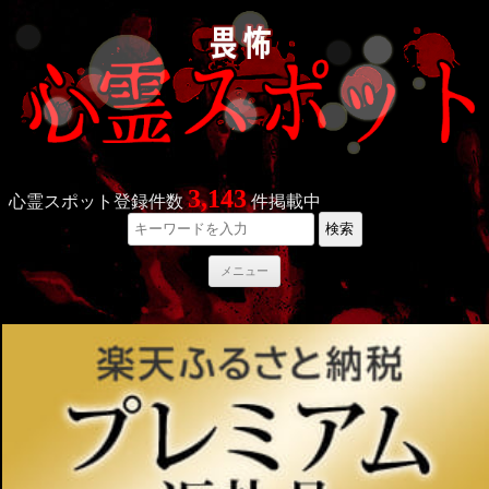
3,143
心霊スポット登録件数
件掲載中
検索
コ
メニュー
ン
テ
ン
ツ
へ
ス
キ
ッ
プ