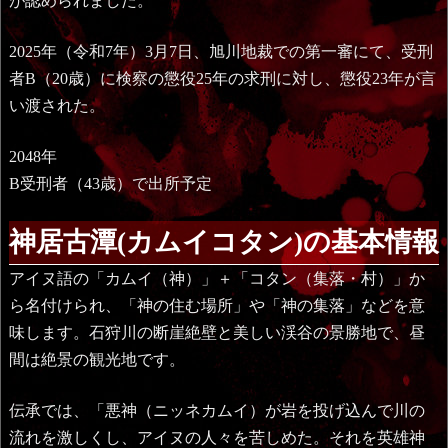
が認められました。
2025年（令和7年）3月7日、旭川地裁での第一審にて、受刑
者B（20歳）に検察の懲役25年の求刑に対し、懲役23年が言
い渡された。
2048年
B受刑者（43歳）で出所予定
神居古潭(カムイコタン)の基本情報
アイヌ語の「カムイ（神）」＋「コタン（集落・村）」か
ら名付けられ、「神の住む場所」や「神の集落」などを意
味します。石狩川の断崖絶壁と美しい渓谷の景勝地で、昼
間は絶景の観光地です。
伝承では、「悪神（ニッネカムイ）が岩を投げ込んで川の
流れを激しくし、アイヌの人々を苦しめた。それを英雄神