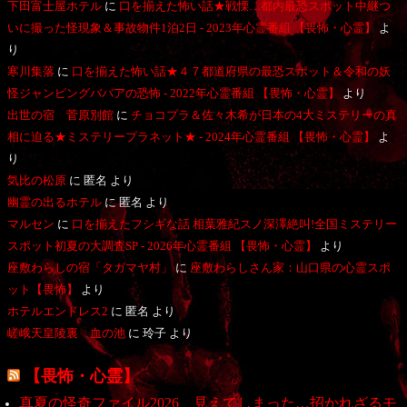
下田富士屋ホテル
に
口を揃えた怖い話★戦慄…都内最恐スポット中継つ
いに撮った怪現象＆事故物件1泊2日 - 2023年心霊番組 【畏怖・心霊】
よ
り
寒川集落
に
口を揃えた怖い話★４７都道府県の最恐スポット＆令和の妖
怪ジャンピングババアの恐怖 - 2022年心霊番組 【畏怖・心霊】
より
出世の宿 菅原別館
に
チョコプラ＆佐々木希が日本の4大ミステリーの真
相に迫る★ミステリープラネット★ - 2024年心霊番組 【畏怖・心霊】
よ
り
気比の松原
に
匿名
より
幽霊の出るホテル
に
匿名
より
マルセン
に
口を揃えたフシギな話 相葉雅紀スノ深澤絶叫!全国ミステリー
スポット初夏の大調査SP - 2026年心霊番組 【畏怖・心霊】
より
座敷わらしの宿「タガマヤ村」
に
座敷わらしさん家：山口県の心霊スポ
ット【畏怖】
より
ホテルエンドレス2
に
匿名
より
嵯峨天皇陵裏 血の池
に
玲子
より
【畏怖・心霊】
真夏の怪奇ファイル2026 見えてしまった…招かれざるモ