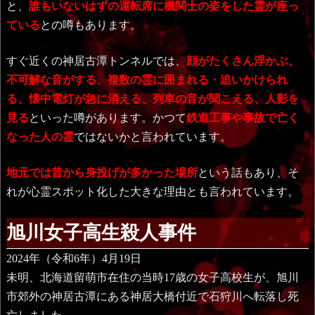
と、
誰もいないはずの運転席に機関士の姿をした霊が座っ
ている
との噂もあります。
すぐ近くの神居古潭トンネルでは、
顔がたくさん浮かぶ、
不可解な音がする、複数の霊に囲まれる・追いかけられ
る、懐中電灯が急に消える、列車の音が聞こえる、人影を
見る
といった噂があります。かつて
鉄道工事や事故で亡く
なった人の霊
ではないかと言われています。
地元では昔から身投げが多かった場所
という話もあり、そ
れが心霊スポット化した大きな理由とも言われています。
旭川女子高生殺人事件
2024年（令和6年）4月19日
未明、北海道留萌市在住の当時17歳の女子高校生が、旭川
市郊外の神居古潭にある神居大橋付近で石狩川へ転落し死