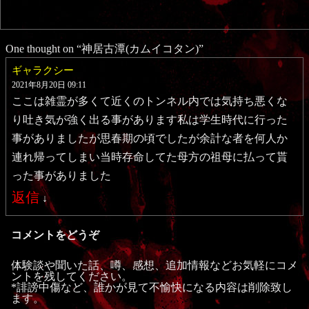
One thought on “
神居古潭(カムイコタン)
”
ギャラクシー
2021年8月20日 09:11
ここは雑霊が多くて近くのトンネル内では気持ち悪くな
り吐き気が強く出る事があります私は学生時代に行った
事がありましたが思春期の頃でしたが余計な者を何人か
連れ帰ってしまい当時存命してた母方の祖母に払って貰
った事がありました
返信
↓
コメントをどうぞ
体験談や聞いた話、噂、感想、追加情報などお気軽にコメ
ントを残してください。
*誹謗中傷など、誰かが見て不愉快になる内容は削除致し
ます。