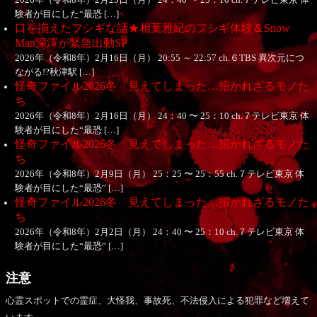
験者が目にした“最恐 […]
口を揃えたフシギな話★相葉雅紀のフシギ体験＆Snow
Man深澤が緊急出動SP
2026年（令和8年）2月16日（月） 20:55 ～ 22:57 ch.６TBS 異次元につ
ながる!?秋津駅 […]
怪奇ファイル2026冬 見えてしまった…招かれざるモノた
ち
2026年（令和8年）2月16日（月） 24：40 〜 25：10 ch.７テレビ東京 体
験者が目にした“最恐 […]
怪奇ファイル2026冬 見えてしまった…招かれざるモノた
ち
2026年（令和8年）2月9日（月） 25：25 〜 25：55 ch.７テレビ東京 体
験者が目にした“最恐” […]
怪奇ファイル2026冬 見えてしまった…招かれざるモノた
ち
2026年（令和8年）2月2日（月） 24：40 〜 25：10 ch.７テレビ東京 体
験者が目にした“最恐” […]
注意
心霊スポットでの霊症、大怪我、事故死、不法侵入による犯罪など増えて