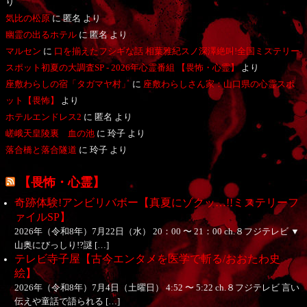
り
気比の松原
に
匿名
より
幽霊の出るホテル
に
匿名
より
マルセン
に
口を揃えたフシギな話 相葉雅紀スノ深澤絶叫!全国ミステリー
スポット初夏の大調査SP - 2026年心霊番組 【畏怖・心霊】
より
座敷わらしの宿「タガマヤ村」
に
座敷わらしさん家：山口県の心霊スポ
ット【畏怖】
より
ホテルエンドレス2
に
匿名
より
嵯峨天皇陵裏 血の池
に
玲子
より
落合橋と落合隧道
に
玲子
より
【畏怖・心霊】
奇跡体験!アンビリバボー【真夏にゾクッ…!!ミステリーフ
ァイルSP】
2026年（令和8年）7月22日（水） 20：00 〜 21：00 ch.８フジテレビ ▼
山奥にびっしり!?謎 […]
テレビ寺子屋【古今エンタメを医学で斬る/おおたわ史
絵】
2026年（令和8年）7月4日（土曜日） 4:52 〜 5:22 ch.８フジテレビ 言い
伝えや童話で語られる […]