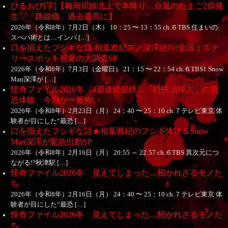
ひるおび[字]【梅雨前線北上で本降り…台風のたまご2個発
生▽「路線価」過去最高に】
2026年（令和8年）7月2日（木） 10：25 〜 13：55 ch.６TBS 住まいの
スぺパ術とは…インバ […]
口を揃えたフシギな話 相葉雅紀スノ深澤絶叫!全国ミステ
リースポット初夏の大調査SP
2026年（令和8年）7月3日（金曜日） 21：15 〜 22：54 ch.６TBS1 Snow
Man深澤が […]
怪奇ファイル2026冬 4週連続最終…「特殊清掃人」の最
恐体験 今回が一番怖い
2026年（令和8年）2月23日（月） 24：40 〜 25：10 ch.７テレビ東京 体
験者が目にした“最恐 […]
口を揃えたフシギな話★相葉雅紀のフシギ体験＆Snow
Man深澤が緊急出動SP
2026年（令和8年）2月16日（月） 20:55 ～ 22:57 ch.６TBS 異次元につ
ながる!?秋津駅 […]
怪奇ファイル2026冬 見えてしまった…招かれざるモノた
ち
2026年（令和8年）2月16日（月） 24：40 〜 25：10 ch.７テレビ東京 体
験者が目にした“最恐 […]
怪奇ファイル2026冬 見えてしまった…招かれざるモノた
ち