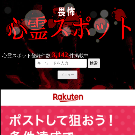
3,142
心霊スポット登録件数
件掲載中
検索
コ
メニュー
ン
テ
ン
ツ
へ
ス
キ
ッ
プ