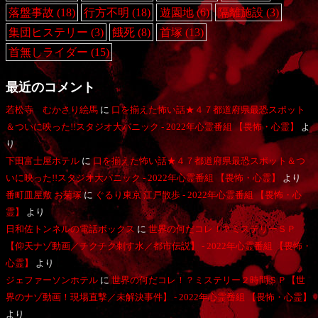
落盤事故
(18)
行方不明
(18)
遊園地
(6)
隔離施設
(3)
集団ヒステリー
(3)
餓死
(8)
首塚
(13)
首無しライダー
(15)
最近のコメント
若松寺 むかさり絵馬
に
口を揃えた怖い話★４７都道府県最恐スポット
＆ついに映った!!スタジオ大パニック - 2022年心霊番組 【畏怖・心霊】
よ
り
下田富士屋ホテル
に
口を揃えた怖い話★４７都道府県最恐スポット＆つ
いに映った!!スタジオ大パニック - 2022年心霊番組 【畏怖・心霊】
より
番町皿屋敷 お菊塚
に
ぐるり東京 江戸散歩 - 2022年心霊番組 【畏怖・心
霊】
より
日和佐トンネルの電話ボックス
に
世界の何だコレ！？ミステリーＳＰ
【仰天ナゾ動画／チクチク刺す水／都市伝説】 - 2022年心霊番組 【畏怖・
心霊】
より
ジェファーソンホテル
に
世界の何だコレ！？ミステリー２時間ＳＰ【世
界のナゾ動画！現場直撃／未解決事件】 - 2022年心霊番組 【畏怖・心霊】
より