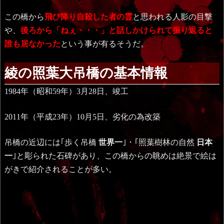
この橋から
飛び降り自殺した者の霊
と思われる人影の目撃
や、
後ろから「ねぇ・・・」と話しかけられて振り返ると
誰も居なかった
という事が有るそうだ。
綾の照葉大吊橋の基本情報
1984年（昭和59年）3月28日、竣工
2011年（平成23年）10月5日、劣化の為改築
吊橋の近辺には｢歩く吊橋
世界一
｣・｢照葉樹林の自然
日本
一
｣と彫られた石碑があり、この橋からの眺めは絶景で絵は
がきで紹介されることが多い。