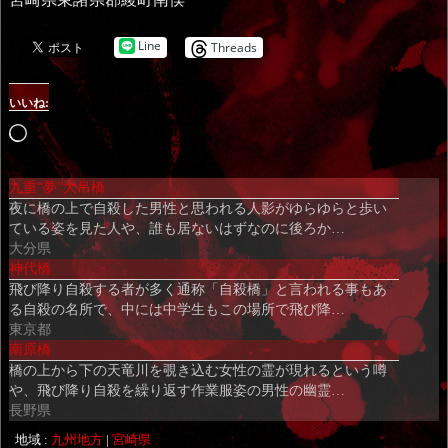
Line
Threads
いいね:
読
み
九重“夢”大吊橋
込
夜に橋の上で自殺した男性と思われる人影がゆらゆらと歩い
み
ている姿を見た人や、誰も居ないはずなのに後ろか…
中…
大分県
神代橋
飛び降り自殺する者が多く通称「自殺橋」と言われる事もあ
る自殺の名所で、中には中学生もこの場所で飛び降…
東京都
南原橋
橋の上から下の天竜川を覗き込む女性の霊が現れるという噂
や、飛び降り自殺を繰り返す作業服姿の男性の幽霊…
長野県
地域 :
九州地方
|
宮崎県