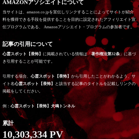
AMAZONアソシエイトについて
当サイトは、amazon.co.jpを宣伝しリンクすることによってサイトが紹介
料を獲得できる手段を提供することを目的に設定されたアフィリエイト宣
伝プログラムである、 Amazonアソシエイト・プログラムの参加者です。
記事の引用について
心霊スポット【畏怖】
に掲載されている情報は「
著作権法第32条
」に基づ
き引用することが可能です。
引用する場合、
心霊スポット【畏怖】
から引用したことがわかるよう、サ
イト名
心霊スポット【畏怖】
と該当する記事のタイトルを記載しリンクの
掲載をしてください。
例：
心霊スポット【畏怖】犬鳴トンネル
累計
10,303,334 PV