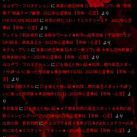
ヨコザワ・プロダクション
に
真夏の絶恐映像 日本で一番コワい夜 “宜保
愛子”秘蔵テープ解禁 - 2022年心霊番組 【畏怖・心霊】
より
COCO CAFE RELIEF
に
世界の何だコレ！？ミステリーＳＰ - 2022年心霊
番組 【畏怖・心霊】
より
ランドルフ郡診療所
に
未科学ワールド★科学vs超常現象！宇宙飛行士が
UFO語る…満島真之介 - 2022年心霊番組 【畏怖・心霊】
より
ホテル・アリス
に
真夏の絶恐映像 日本で一番コワい夜 今年も恐怖映像と
怪奇体験が続々 - 2023年心霊番組 【畏怖・心霊】
より
ヨコザワ・プロダクション
に
口を揃えた怖い話★戦慄…都内最恐スポッ
ト中継ついに撮った怪現象＆事故物件1泊2日 - 2023年心霊番組 【畏怖・心
霊】
より
下田富士屋ホテル
に
口を揃えた怖い話★戦慄…都内最恐スポット中継つ
いに撮った怪現象＆事故物件1泊2日 - 2023年心霊番組 【畏怖・心霊】
よ
り
寒川集落
に
口を揃えた怖い話★４７都道府県の最恐スポット＆令和の妖
怪ジャンピングババアの恐怖 - 2022年心霊番組 【畏怖・心霊】
より
出世の宿 菅原別館
に
チョコプラ＆佐々木希が日本の4大ミステリーの真
相に迫る★ミステリープラネット★ - 2024年心霊番組 【畏怖・心霊】
よ