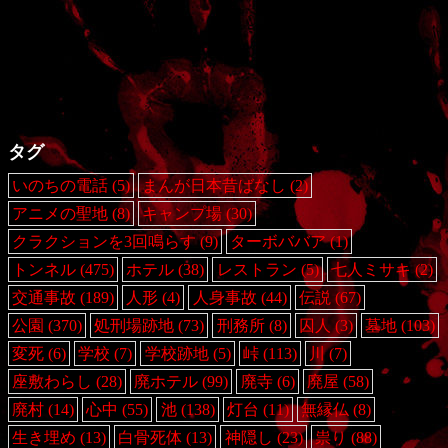
タグ
いのちの電話
(5)
まんが日本昔ばなし
(2)
アニメの聖地
(8)
キャンプ場
(30)
クラクションを3回鳴らす
(9)
ターボババア
(1)
トンネル
(475)
ホテル
(38)
レストラン
(5)
七人ミサキ
(2)
交通事故
(189)
人形
(4)
人身事故
(44)
伝説
(67)
公園
(370)
処刑場跡地
(73)
刑務所
(8)
囚人
(3)
墓地
(103)
変死
(6)
学校
(7)
学校跡地
(5)
峠
(113)
川
(7)
座敷わらし
(28)
廃ホテル
(99)
廃寺
(6)
廃屋
(58)
廃村
(14)
心中
(55)
池
(138)
灯台
(11)
無縁仏
(8)
生き埋め
(13)
白骨死体
(13)
神隠し
(23)
祟り
(88)