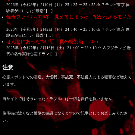
2026年（令和8年）2月9日（月） 25：25 〜 25：55 ch.７テレビ東京 体
験者が目にした“最恐” […]
怪奇ファイル2026冬 見えてしまった…招かれざるモノた
ち
2026年（令和8年）2月2日（月） 24：40 〜 25：10 ch.７テレビ東京 体
験者が目にした“最恐” […]
ほんとにあった怖い話 夏の特別編 2025
2025年（令和7年）8月16日（土） 21：00 〜23：10 ch.８フジテレビ 歴
代の名作実録心霊ドラマ […]
注意
心霊スポットでの霊症、大怪我、事故死、不法侵入による犯罪など増えて
います。
当サイトではそういったトラブルには一切を責任を負いません。
住宅街の近くなど近隣の迷惑になりますので記事としてお楽しみくださ
い。