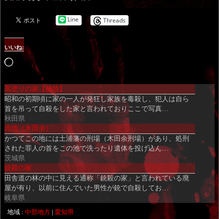
Line
Threads
いいね:
読
み
黒塗りの家【跡地】
込
昭和の初期頃に家の一人が発狂し家族を毒殺し、犯人は自ら
み
首を吊って自殺をした家と言われておりここで写真…
中…
秋田県
赤池（木田余）
かつてこの地には土浦藩の刑場（木田余刑場）があり、処刑
された罪人の首をこの池で洗ったり遺体を投げ込ん…
茨城県
銃殺の家
田舎道の林の中に見える通称「銃殺の家」と言われている廃
屋が有り、以前に住んでいた男性が銃で自殺してお…
岐阜県
地域 :
中部地方
|
愛知県