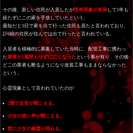
その後、新しい住民が入居したが
怪奇現象が多発
して1年も
経たずにこの家を手放していたという。
最短だと3日で家を出て行った住民も居たと言われており、
計6組の住民が住んでは出て行ったと言われている。
入居者を積極的に募集していた当時に、配管工事に携わっ
た
業者が1週間もせずに亡くなった
という事が有り、その後
どこの業者も断るようになり改装工事もままならなかった
という。
心霊現象として言われていたのが
2階で足音が聞こえる。
少女の笑い声が聞こえる。
窓に少女の幽霊が現れる。