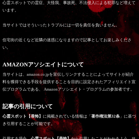
心霊スポットでの霊症、大怪我、事故死、不法侵入による犯罪など増えて
います。
当サイトではそういったトラブルには一切を責任を負いません。
住宅街の近くなど近隣の迷惑になりますので記事としてお楽しみくださ
い。
AMAZONアソシエイトについて
当サイトは、amazon.co.jpを宣伝しリンクすることによってサイトが紹介
料を獲得できる手段を提供することを目的に設定されたアフィリエイト宣
伝プログラムである、 Amazonアソシエイト・プログラムの参加者です。
記事の引用について
心霊スポット【畏怖】
に掲載されている情報は「
著作権法第32条
」に基づ
き引用することが可能です。
引用する場合、
心霊スポット【畏怖】
から引用したことがわかるよう、サ