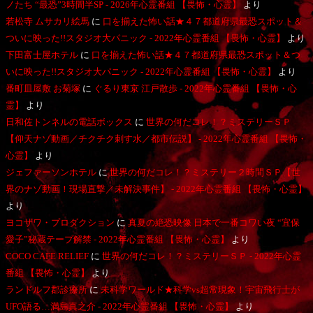
ノたち “最恐”3時間半SP - 2026年心霊番組 【畏怖・心霊】
より
若松寺 ムサカリ絵馬
に
口を揃えた怖い話★４７都道府県最恐スポット＆
ついに映った!!スタジオ大パニック - 2022年心霊番組 【畏怖・心霊】
より
下田富士屋ホテル
に
口を揃えた怖い話★４７都道府県最恐スポット＆つ
いに映った!!スタジオ大パニック - 2022年心霊番組 【畏怖・心霊】
より
番町皿屋敷 お菊塚
に
ぐるり東京 江戸散歩 - 2022年心霊番組 【畏怖・心
霊】
より
日和佐トンネルの電話ボックス
に
世界の何だコレ！？ミステリーＳＰ
【仰天ナゾ動画／チクチク刺す水／都市伝説】 - 2022年心霊番組 【畏怖・
心霊】
より
ジェファーソンホテル
に
世界の何だコレ！？ミステリー２時間ＳＰ【世
界のナゾ動画！現場直撃／未解決事件】 - 2022年心霊番組 【畏怖・心霊】
より
ヨコザワ・プロダクション
に
真夏の絶恐映像 日本で一番コワい夜 “宜保
愛子”秘蔵テープ解禁 - 2022年心霊番組 【畏怖・心霊】
より
COCO CAFE RELIEF
に
世界の何だコレ！？ミステリーＳＰ - 2022年心霊
番組 【畏怖・心霊】
より
ランドルフ郡診療所
に
未科学ワールド★科学vs超常現象！宇宙飛行士が
UFO語る…満島真之介 - 2022年心霊番組 【畏怖・心霊】
より