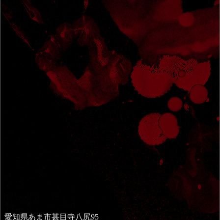
愛知県あま市甚目寺八尻95