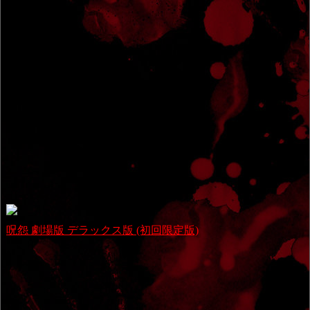
呪怨 劇場版 デラックス版 (初回限定版)