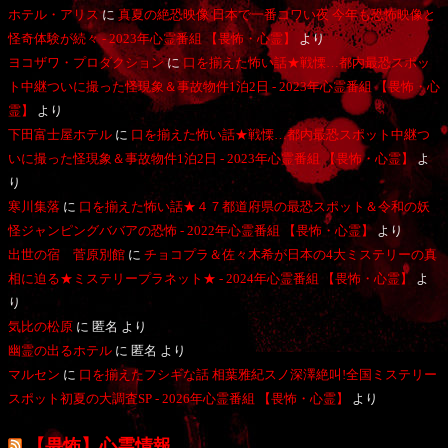
ホテル・アリス
に
真夏の絶恐映像 日本で一番コワい夜 今年も恐怖映像と
怪奇体験が続々 - 2023年心霊番組 【畏怖・心霊】
より
ヨコザワ・プロダクション
に
口を揃えた怖い話★戦慄…都内最恐スポッ
ト中継ついに撮った怪現象＆事故物件1泊2日 - 2023年心霊番組 【畏怖・心
霊】
より
下田富士屋ホテル
に
口を揃えた怖い話★戦慄…都内最恐スポット中継つ
いに撮った怪現象＆事故物件1泊2日 - 2023年心霊番組 【畏怖・心霊】
よ
り
寒川集落
に
口を揃えた怖い話★４７都道府県の最恐スポット＆令和の妖
怪ジャンピングババアの恐怖 - 2022年心霊番組 【畏怖・心霊】
より
出世の宿 菅原別館
に
チョコプラ＆佐々木希が日本の4大ミステリーの真
相に迫る★ミステリープラネット★ - 2024年心霊番組 【畏怖・心霊】
よ
り
気比の松原
に
匿名
より
幽霊の出るホテル
に
匿名
より
マルセン
に
口を揃えたフシギな話 相葉雅紀スノ深澤絶叫!全国ミステリー
スポット初夏の大調査SP - 2026年心霊番組 【畏怖・心霊】
より
【畏怖】心霊情報