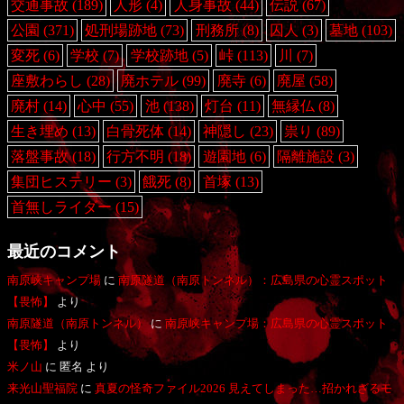
交通事故
(189)
人形
(4)
人身事故
(44)
伝説
(67)
公園
(371)
処刑場跡地
(73)
刑務所
(8)
囚人
(3)
墓地
(103)
変死
(6)
学校
(7)
学校跡地
(5)
峠
(113)
川
(7)
座敷わらし
(28)
廃ホテル
(99)
廃寺
(6)
廃屋
(58)
廃村
(14)
心中
(55)
池
(138)
灯台
(11)
無縁仏
(8)
生き埋め
(13)
白骨死体
(14)
神隠し
(23)
祟り
(89)
落盤事故
(18)
行方不明
(18)
遊園地
(6)
隔離施設
(3)
集団ヒステリー
(3)
餓死
(8)
首塚
(13)
首無しライダー
(15)
最近のコメント
南原峡キャンプ場
に
南原隧道（南原トンネル）：広島県の心霊スポット
【畏怖】
より
南原隧道（南原トンネル）
に
南原峡キャンプ場：広島県の心霊スポット
【畏怖】
より
米ノ山
に
匿名
より
来光山聖福院
に
真夏の怪奇ファイル2026 見えてしまった…招かれざるモ