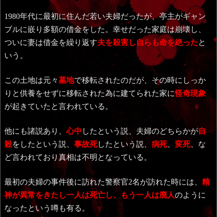
1980年代に最初に住んだ若い夫婦だったが、亭主がギャン
ブルに嵌り多額の借金をした。幸せだった家庭は崩壊し、
ついに妻は借金を繰り返す
夫を殺害し自らも命を絶った
と
いう。
この土地は元々
墓地
で移転されたのだが、その時にしっか
りと供養をせずに移転された為に建てられた家に
怪奇現象
が起きていたと言われている。
他にも諸説あり、
心中
したという説、夫婦のどちらかが
自
殺
をしたという説、
事故死
したという説、
病死
、
変死
、な
ど言われており真相は不明となっている。
最初の夫婦の事件後に訪れた警察官2名が訪れた時には、
精
神が異常をきたし一人は死亡し、もう一人は廃人
のように
なったという噂も有る。