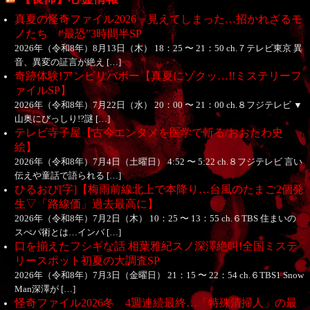
真夏の怪奇ファイル2026 見えてしまった…招かれざるモ
ノたち “最恐”3時間半SP
2026年（令和8年）8月13日（木） 18：25 〜 21：50 ch.７テレビ東京 異
音、異変の証言が絶え […]
奇跡体験!アンビリバボー【真夏にゾクッ…!!ミステリーフ
ァイルSP】
2026年（令和8年）7月22日（水） 20：00 〜 21：00 ch.８フジテレビ ▼
山奥にびっしり!?謎 […]
テレビ寺子屋【古今エンタメを医学で斬る/おおたわ史
絵】
2026年（令和8年）7月4日（土曜日） 4:52 〜 5:22 ch.８フジテレビ 言い
伝えや童話で語られる […]
ひるおび[字]【梅雨前線北上で本降り…台風のたまご2個発
生▽「路線価」過去最高に】
2026年（令和8年）7月2日（木） 10：25 〜 13：55 ch.６TBS 住まいの
スぺパ術とは…インバ […]
口を揃えたフシギな話 相葉雅紀スノ深澤絶叫!全国ミステ
リースポット初夏の大調査SP
2026年（令和8年）7月3日（金曜日） 21：15 〜 22：54 ch.６TBS1 Snow
Man深澤が […]
怪奇ファイル2026冬 4週連続最終…「特殊清掃人」の最