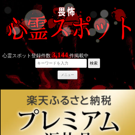
3,144
心霊スポット登録件数
件掲載中
検索
コ
メニュー
ン
テ
ン
ツ
へ
ス
キ
ッ
プ